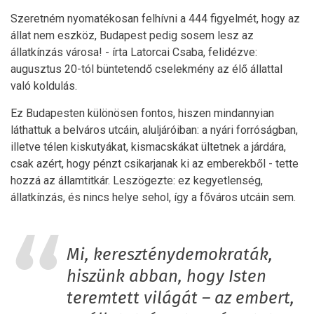
Szeretném nyomatékosan felhívni a 444 figyelmét, hogy az
állat nem eszköz, Budapest pedig sosem lesz az
állatkínzás városa! - írta Latorcai Csaba, felidézve:
augusztus 20-tól büntetendő cselekmény az élő állattal
való koldulás.
Ez Budapesten különösen fontos, hiszen mindannyian
láthattuk a belváros utcáin, aluljáróiban: a nyári forróságban,
illetve télen kiskutyákat, kismacskákat ültetnek a járdára,
csak azért, hogy pénzt csikarjanak ki az emberekből - tette
hozzá az államtitkár. Leszögezte: ez kegyetlenség,
állatkínzás, és nincs helye sehol, így a főváros utcáin sem.
Mi, kereszténydemokraták,
hiszünk abban, hogy Isten
teremtett világát – az embert,