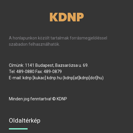
KDNP
A honlapunkon közölt tartalmak forrásmegjelöléssel
szabadon felhasználhatók.
Címünk: 1141 Budapest, Bazsarózsa u. 69.
Tel: 489-0880 Fax: 489-0879
E-mail:
kdnp
[kukac]
kdnp
.
hu
(kdnp[at]kdnp[dot]hu)
Minden jog fenntartva! © KDNP
Oldaltérkép