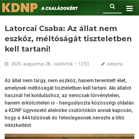
KDNP
Ugrás
Keresés
A családokért.
a
tartalomra
Latorcai Csaba: Az állat nem
eszköz, méltóságát tiszteletben
kell tartani!
2025. augusztus 28., csütörtök – 12:53
kdnp.hu
Az állat nem tárgy, nem eszköz, hanem teremtett élet,
amelynek méltóságát tiszteletben kell tartani. Aki állatot
használ fel kolduláshoz, az nemcsak törvénytelen,
hanem erkölcstelen is - hangsúlyozta közösségi oldalán
a KDNP ügyvezető alelnöke csütörtökön annak kapcsán,
hogy a 444 túlzónak és feleslegesnek nevezte a tiltó
intézkedést.