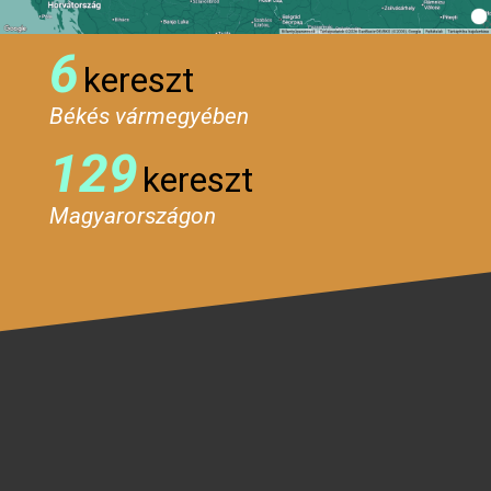
6
kereszt
Békés vármegyében
129
kereszt
Magyarországon