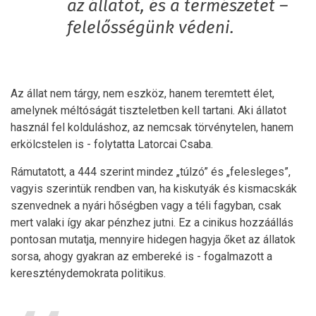
az állatot, és a természetet –
felelősségünk védeni.
Az állat nem tárgy, nem eszköz, hanem teremtett élet,
amelynek méltóságát tiszteletben kell tartani. Aki állatot
használ fel kolduláshoz, az nemcsak törvénytelen, hanem
erkölcstelen is - folytatta Latorcai Csaba.
Rámutatott, a 444 szerint mindez „túlzó” és „felesleges”,
vagyis szerintük rendben van, ha kiskutyák és kismacskák
szenvednek a nyári hőségben vagy a téli fagyban, csak
mert valaki így akar pénzhez jutni. Ez a cinikus hozzáállás
pontosan mutatja, mennyire hidegen hagyja őket az állatok
sorsa, ahogy gyakran az embereké is - fogalmazott a
kereszténydemokrata politikus.