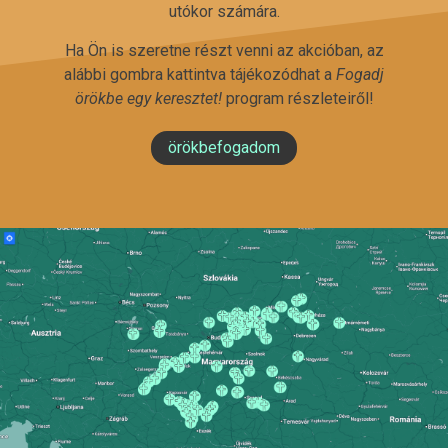
utókor számára.
Ha Ön is szeretne részt venni az akcióban, az
alábbi gombra kattintva tájékozódhat a
Fogadj
örökbe egy keresztet!
program részleteiről!
örökbefogadom