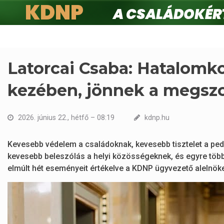
KDNP
A családokért.
Ugrás
a
tartalomra
Latorcai Csaba: Hatalomko
kezében, jönnek a megszo
2026. június 22., hétfő – 08:19
kdnp.hu
Kevesebb védelem a családoknak, kevesebb tisztelet a p
kevesebb beleszólás a helyi közösségeknek, és egyre töb
elmúlt hét eseményeit értékelve a KDNP ügyvezető alelnök