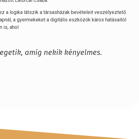
mazott Latorcai Csaba.
z a logika látszik a társasházak bevételeit veszélyeztető
lapnál, a gyermekeket a digitális eszközök káros hatásaitól
 is, ahol
zegetik, amíg nekik kényelmes.