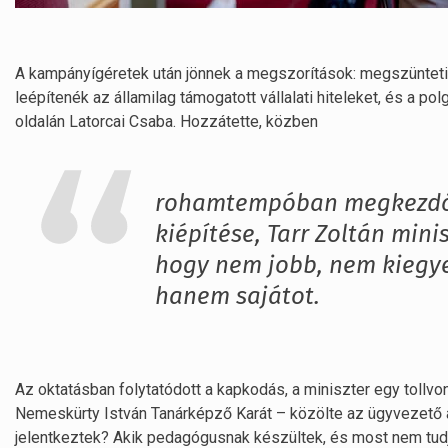
A kampányígéretek után jönnek a megszorítások: megszüntetik
leépítenék az államilag támogatott vállalati hiteleket, és a p
oldalán Latorcai Csaba. Hozzátette, közben
rohamtempóban megkezdőd
kiépítése, Tarr Zoltán min
hogy nem jobb, nem kiegy
hanem sajátot.
Az oktatásban folytatódott a kapkodás, a miniszter egy toll
Nemeskürty István Tanárképző Karát – közölte az ügyvezető ale
jelentkeztek? Akik pedagógusnak készültek, és most nem tud