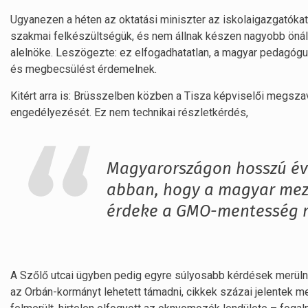
Ugyanezen a héten az oktatási miniszter az iskolaigazgatókat i
szakmai felkészültségük, és nem állnak készen nagyobb öná
alelnöke. Leszögezte: ez elfogadhatatlan, a magyar pedagógu
és megbecsülést érdemelnek.
Kitért arra is: Brüsszelben közben a Tisza képviselői megszav
engedélyezését. Ez nem technikai részletkérdés,
Magyarországon hosszú évek
abban, hogy a magyar mez
érdeke a GMO-mentesség me
A Szőlő utcai ügyben pedig egyre súlyosabb kérdések merülnek
az Orbán-kormányt lehetett támadni, cikkek százai jelentek m