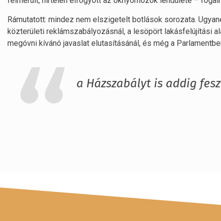
felmerült, hirtelen elfogyott az oknyomozók lendülete – fogal
Rámutatott: mindez nem elszigetelt botlások sorozata. Ugyane
közterületi reklámszabályozásnál, a lesöpört lakásfelújítási a
megóvni kívánó javaslat elutasításánál, és még a Parlamentben
a Házszabályt is addig fes