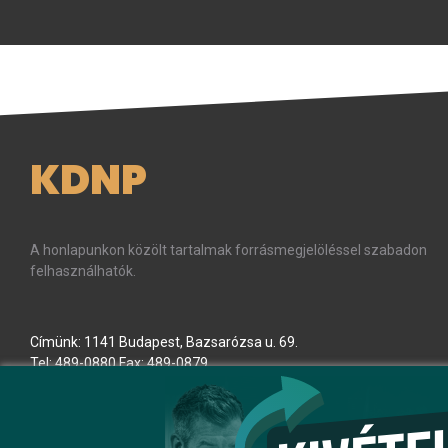
KDNP
A honlapunkon közölt tartalmak forrásmegjelöléssel szabadon
felhasználhatók.
Címünk: 1141 Budapest, Bazsarózsa u. 69.
Tel: 489-0880 Fax: 489-0879
E-mail:
kdnp
[kukac]
kdnp
.
hu
(kdnp[at]kdnp[dot]hu)