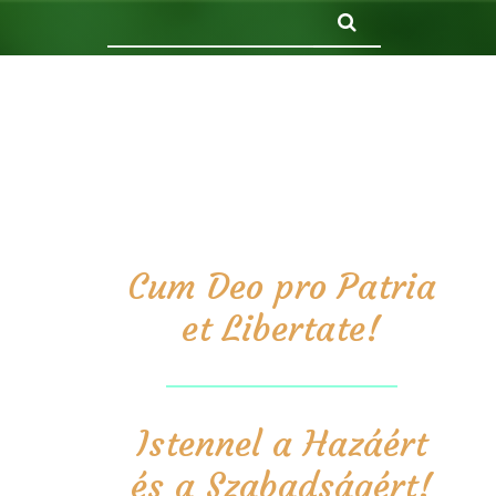
Keresés
Cum Deo pro Patria
et Libertate!
Istennel a Hazáért
és a Szabadságért!