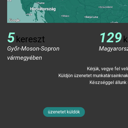
5
129
kereszt
k
Győr-Moson-Sopron
Magyarors
vármegyében
Kérjük, vegye fel ve
Küldjön üzenetet munkatársainknak 
Készséggel állunk
üzenetet küldök