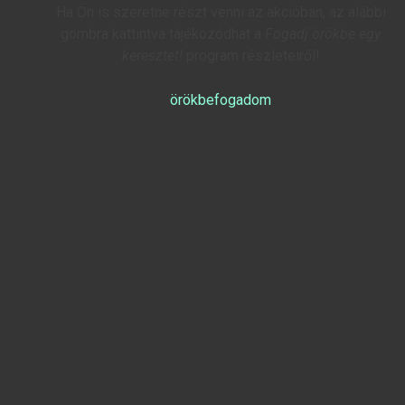
Ha Ön is szeretne részt venni az akcióban, az alábbi
gombra kattintva tájékozódhat a
Fogadj örökbe egy
keresztet!
program részleteiről!
örökbefogadom