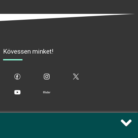
Kövessen minket!
fb
ig
x
yt
flickr