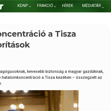
KDNP
FRAKCIÓ
HÍREK
MÉDIATÁR
KAPCSOLAT
ncentráció a Tisza
rítások
edagógusoknak, kevesebb biztonság a magyar gazdáknak,
b hatalomkoncentráció a Tisza kezében – összegzett az
e.