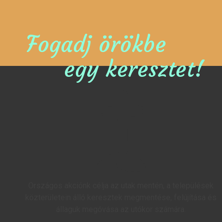
Fogadj örökbe
egy keresztet!
Országos akciónk célja az utak mentén, a települések
közterületein álló keresztek megmentése, felújítása és
állaguk megóvása az utókor számára.