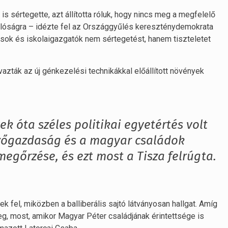
s sértegette, azt állította róluk, hogy nincs meg a megfelelő
llóságra – idézte fel az Országgyűlés kereszténydemokrata
sok és iskolaigazgatók nem sértegetést, hanem tiszteletet
azták az új génkezelési technikákkal előállított növények
 óta széles politikai egyetértés volt
őgazdaság és a magyar családok
gőrzése, és ezt most a Tisza felrúgta.
 fel, miközben a balliberális sajtó látványosan hallgat. Amíg
eg, most, amikor Magyar Péter családjának érintettsége is