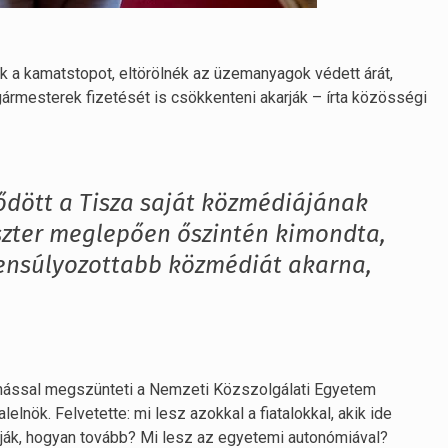
 a kamatstopot, eltörölnék az üzemanyagok védett árát,
olgármesterek fizetését is csökkenteni akarják – írta közösségi
ött a Tisza saját közmédiájának
iszter meglepően őszintén kimondta,
ensúlyozottabb közmédiát akarna,
vonással megszünteti a Nemzeti Közszolgálati Egyetem
lnök. Felvetette: mi lesz azokkal a fiatalokkal, akik ide
ják, hogyan tovább? Mi lesz az egyetemi autonómiával?