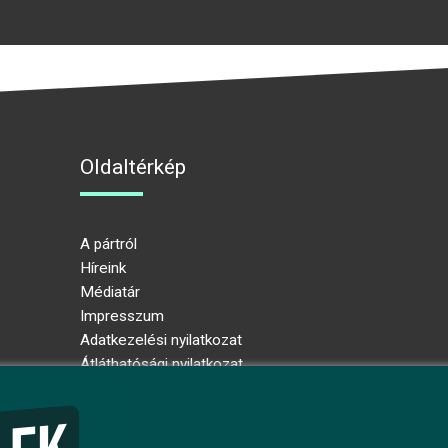
Oldaltérkép
A pártról
Híreink
Médiatár
Impresszum
Adatkezelési nyilatkozat
Átláthatósági nyilatkozat
Ugrás az oldal tetejére