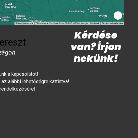
Kérdése
ereszt
van? Írjon
zágon
nekünk!
lünk a kapcsolatot!
az alábbi lehetőségre kattintva!
 rendelkezésére!