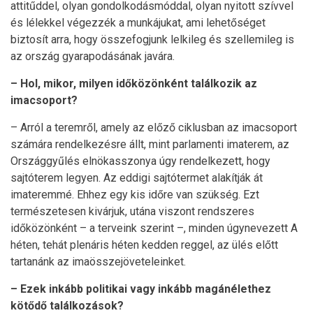
attitűddel, olyan gondolkodásmóddal, olyan nyitott szívvel
és lélekkel végezzék a munkájukat, ami lehetőséget
biztosít arra, hogy összefogjunk lelkileg és szellemileg is
az ország gyarapodásának javára.
– Hol, mikor, milyen időközönként találkozik az
imacsoport?
– Arról a teremről, amely az előző ciklusban az imacsoport
számára rendelkezésre állt, mint parlamenti imaterem, az
Országgyűlés elnökasszonya úgy rendelkezett, hogy
sajtóterem legyen. Az eddigi sajtótermet alakítják át
imateremmé. Ehhez egy kis időre van szükség. Ezt
természetesen kivárjuk, utána viszont rendszeres
időközönként – a terveink szerint –, minden úgynevezett A
héten, tehát plenáris héten kedden reggel, az ülés előtt
tartanánk az imaösszejöveteleinket.
– Ezek inkább politikai vagy inkább magánélethez
kötődő találkozások?