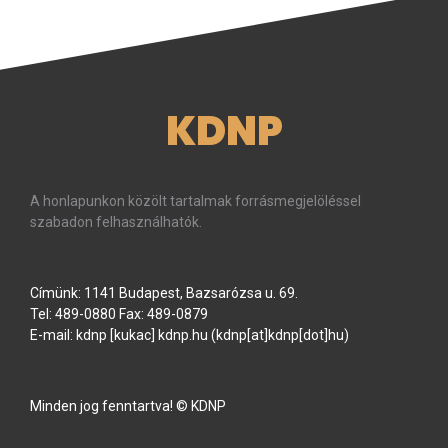
KDNP
A honlapunkon közölt tartalmak forrásmegjelöléssel
szabadon felhasználhatók.
Címünk: 1141 Budapest, Bazsarózsa u. 69.
Tel: 489-0880 Fax: 489-0879
E-mail:
kdnp
[kukac]
kdnp
.
hu
(kdnp[at]kdnp[dot]hu)
Minden jog fenntartva! © KDNP