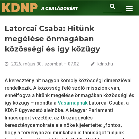
KDNP
Ugrás
Keresés
A családokért.
a
tartalomra
Latorcai Csaba: Hitünk
megélése önmagában
közösségi és így közügy
2026. május 30., szombat – 07:02
kdnp.hu
A keresztény hit nagyon komoly közösségi dimenzióval
rendelkezik. A közösség felé szóló missziónk van,
ennélfogva a hitünk megélése önmagában közösségi és
így közügy – mondta a
Vasárnapnak
Latorcai Csaba, a
KDNP ügyvezető alelnöke. A Magyar Parlamenti
Imacsoport vezetője, az Országgyűlés
kereszténydemokrata alelnöke kijelentette: „fontos,
hogy a törvényhozói munkában is tanúságot tudjunk