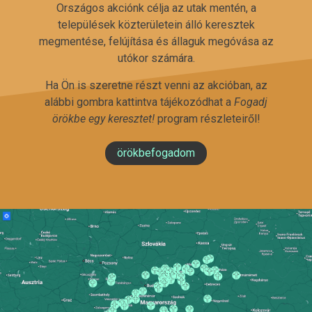
Országos akciónk célja az utak mentén, a
települések közterületein álló keresztek
megmentése, felújítása és állaguk megóvása az
utókor számára.
Ha Ön is szeretne részt venni az akcióban, az
alábbi gombra kattintva tájékozódhat a
Fogadj
örökbe egy keresztet!
program részleteiről!
örökbefogadom