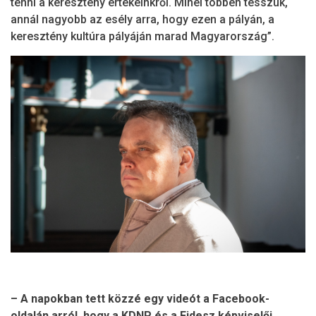
tenni a keresztény értékeinkről. Minél többen tesszük,
annál nagyobb az esély arra, hogy ezen a pályán, a
keresztény kultúra pályáján marad Magyarország”.
– A napokban tett közzé egy videót a Facebook-
oldalán arról, hogy a KDNP és a Fidesz képviselői