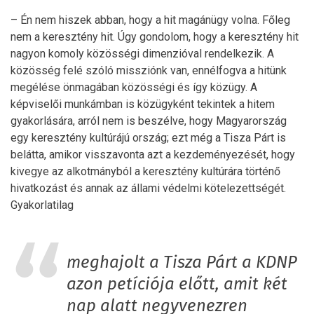
– Én nem hiszek abban, hogy a hit magánügy volna. Főleg
nem a keresztény hit. Úgy gondolom, hogy a keresztény hit
nagyon komoly közösségi dimenzióval rendelkezik. A
közösség felé szóló missziónk van, ennélfogva a hitünk
megélése önmagában közösségi és így közügy. A
képviselői munkámban is közügyként tekintek a hitem
gyakorlására, arról nem is beszélve, hogy Magyarország
egy keresztény kultúrájú ország; ezt még a Tisza Párt is
belátta, amikor visszavonta azt a kezdeményezését, hogy
kivegye az alkotmányból a keresztény kultúrára történő
hivatkozást és annak az állami védelmi kötelezettségét.
Gyakorlatilag
meghajolt a Tisza Párt a KDNP
azon petíciója előtt, amit két
nap alatt negyvenezren