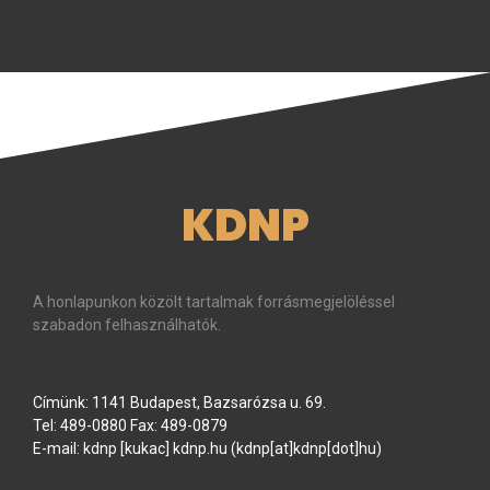
KDNP
A honlapunkon közölt tartalmak forrásmegjelöléssel
szabadon felhasználhatók.
Címünk: 1141 Budapest, Bazsarózsa u. 69.
Tel: 489-0880 Fax: 489-0879
E-mail:
kdnp
[kukac]
kdnp
.
hu
(kdnp[at]kdnp[dot]hu)