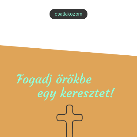
csatlakozom
Fogadj örökbe
egy keresztet!