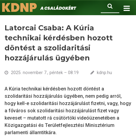
KDNP
Ugrás
Keresés
A családokért.
a
tartalomra
Latorcai Csaba: A Kúria
technikai kérdésben hozott
döntést a szolidaritási
hozzájárulás ügyében
2025. november 7., péntek – 08:19
kdnp.hu
A Kúria technikai kérdésben hozott döntést a
szolidaritási hozzájárulás ügyében, nem pedig arról,
hogy kell-e szolidaritási hozzájárulást fizetni, vagy, hogy
a főváros sok szolidaritási hozzájárulást fizet vagy
keveset – mutatott rá csütörtöki videóüzenetében a
Közigazgatási és Területfejlesztési Minisztérium
parlamenti államtitkára.