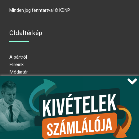
Minden jog fenntartva! © KDNP
Oldaltérkép
A pártról
Híreink
Médiatár
Impresszum
Adatkezelési nyilatkozat
Átláthatósági nyilatkozat
Ugrás az oldal tetejére
Kövessen minket!