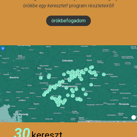
örökbe egy keresztet!
program részleteiről!
örökbefogadom
30
kereszt