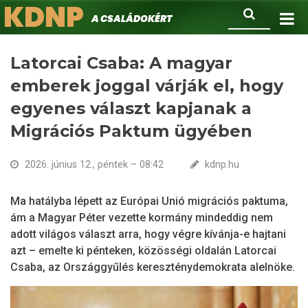
KDNP
Ugrás
Keresés
A családokért.
a
tartalomra
Latorcai Csaba: A magyar
emberek joggal várják el, hogy
egyenes választ kapjanak a
Migrációs Paktum ügyében
2026. június 12., péntek – 08:42
kdnp.hu
Ma hatályba lépett az Európai Unió migrációs paktuma,
ám a Magyar Péter vezette kormány mindeddig nem
adott világos választ arra, hogy végre kívánja-e hajtani
azt – emelte ki pénteken, közösségi oldalán Latorcai
Csaba, az Országgyűlés kereszténydemokrata alelnöke.