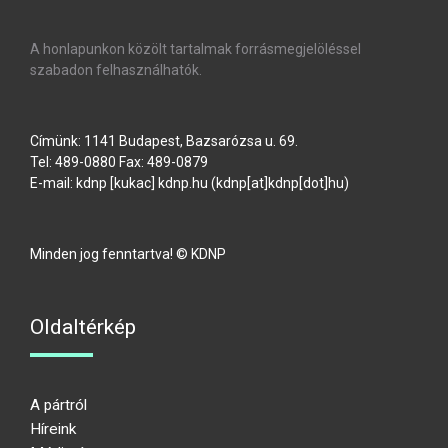
A honlapunkon közölt tartalmak forrásmegjelöléssel
szabadon felhasználhatók.
Címünk: 1141 Budapest, Bazsarózsa u. 69.
Tel: 489-0880 Fax: 489-0879
E-mail:
kdnp
[kukac]
kdnp
.
hu
(kdnp[at]kdnp[dot]hu)
Minden jog fenntartva! © KDNP
Oldaltérkép
A pártról
Híreink