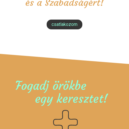
és a Szabadságért!
csatlakozom
Fogadj örökbe
egy keresztet!