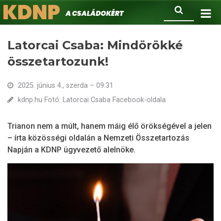
KDNP
Ugrás
Keresés
A családokért.
a
tartalomra
Latorcai Csaba: Mindörökké
összetartozunk!
2025. június 4., szerda – 09:31
kdnp.hu Fotó: Latorcai Csaba Facebook-oldala
Trianon nem a múlt, hanem máig élő örökségével a jelen
– írta közösségi oldalán a Nemzeti Összetartozás
Napján a KDNP ügyvezető alelnöke.