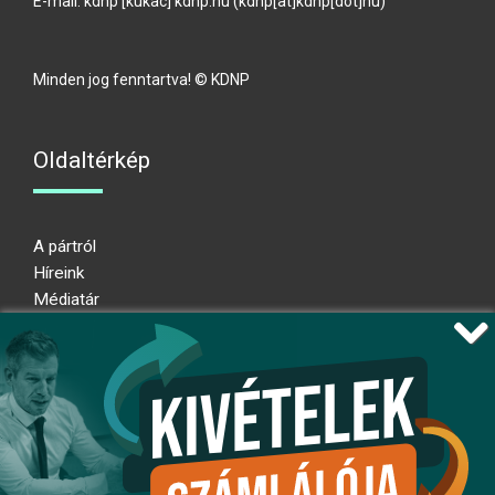
E-mail:
kdnp
[kukac]
kdnp
.
hu
(kdnp[at]kdnp[dot]hu)
Minden jog fenntartva! © KDNP
Oldaltérkép
A pártról
Híreink
Médiatár
Impresszum
Adatkezelési nyilatkozat
Átláthatósági nyilatkozat
Ugrás az oldal tetejére
Kövessen minket!