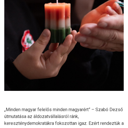
„Minden magyar felelős minden magyarért” – Szabó Dezső
útmutatása az áldozatvállalásról ránk,
kereszténydemokratákra fokozottan igaz. Ezért rendeztük a