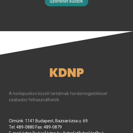
üzenetet küldök
KDNP
A honlapunkon közölt tartalmak forrásmegjelöléssel
szabadon felhasználhatók.
Címünk: 1141 Budapest, Bazsarózsa u. 69.
Tel: 489-0880 Fax: 489-0879