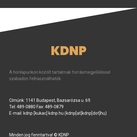
KDNP
A honlapunkon közölt tartalmak forrásmegjelöléssel
szabadon felhasználhatók.
Címünk: 1141 Budapest, Bazsarózsa u. 69.
Tel: 489-0880 Fax: 489-0879
E-mail:
kdnp
[kukac]
kdnp
.
hu
(kdnp[at]kdnp[dot]hu)
Minden jog fenntartva! © KDNP