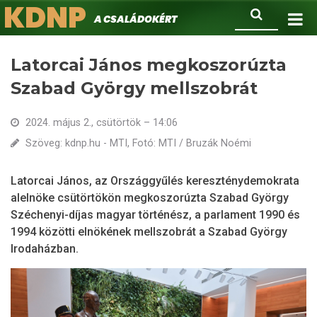
KDNP
Ugrás
Keresés
A családokért.
a
tartalomra
Latorcai János megkoszorúzta
Szabad György mellszobrát
2024. május 2., csütörtök – 14:06
Szöveg: kdnp.hu - MTI, Fotó: MTI / Bruzák Noémi
Latorcai János, az Országgyűlés kereszténydemokrata
alelnöke csütörtökön megkoszorúzta Szabad György
Széchenyi-díjas magyar történész, a parlament 1990 és
1994 közötti elnökének mellszobrát a Szabad György
Irodaházban.