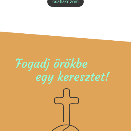
csatlakozom
Fogadj örökbe
egy keresztet!