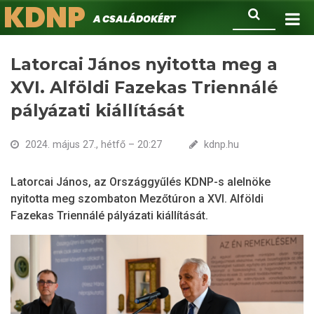
KDNP
Ugrás
Keresés
A családokért.
a
tartalomra
Latorcai János nyitotta meg a
XVI. Alföldi Fazekas Triennálé
pályázati kiállítását
2024. május 27., hétfő – 20:27
kdnp.hu
Latorcai János, az Országgyűlés KDNP-s alelnöke
nyitotta meg szombaton Mezőtúron a XVI. Alföldi
Fazekas Triennálé pályázati kiállítását.