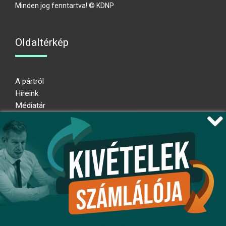
Minden jog fenntartva! © KDNP
Oldaltérkép
A pártról
Híreink
Médiatár
Impresszum
Adatkezelési nyilatkozat
Átláthatósági nyilatkozat
Ugrás az oldal tetejére
Kövessen minket!
fb
ig
x