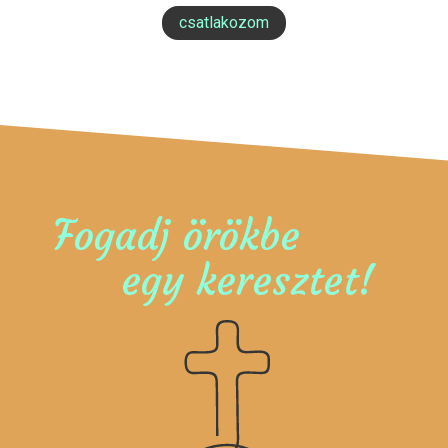
csatlakozom
Fogadj örökbe
egy keresztet!