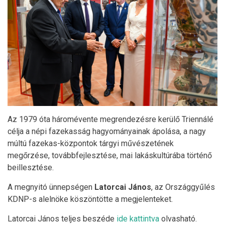
Az 1979 óta háromévente megrendezésre kerülő Triennálé
célja a népi fazekasság hagyományainak ápolása, a nagy
múltú fazekas-központok tárgyi művészetének
megőrzése, továbbfejlesztése, mai lakáskultúrába történő
beillesztése.
A megnyitó ünnepségen
Latorcai János
, az Országgyűlés
KDNP-s alelnöke köszöntötte a megjelenteket.
Latorcai János teljes beszéde
ide kattintva
olvasható.