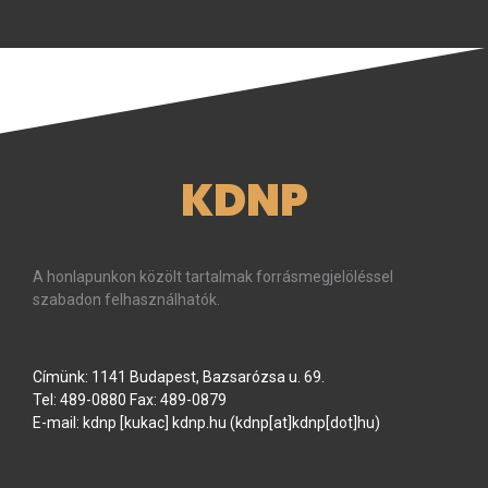
KDNP
A honlapunkon közölt tartalmak forrásmegjelöléssel
szabadon felhasználhatók.
Címünk: 1141 Budapest, Bazsarózsa u. 69.
Tel: 489-0880 Fax: 489-0879
E-mail:
kdnp
[kukac]
kdnp
.
hu
(kdnp[at]kdnp[dot]hu)