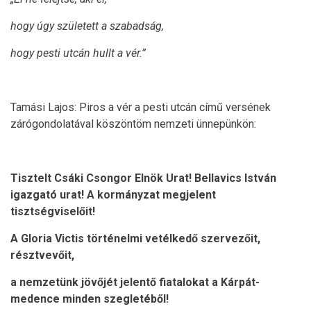
hogy úgy született a szabadság,
hogy pesti utcán hullt a vér.”
Tamási Lajos: Piros a vér a pesti utcán című versének
zárógondolatával köszöntöm nemzeti ünnepünkön:
Tisztelt Csáki Csongor Elnök Urat! Bellavics István
igazgató urat! A kormányzat megjelent
tisztségviselőit!
A Gloria Victis történelmi vetélkedő szervezőit,
résztvevőit,
a nemzetünk jövőjét jelentő fiatalokat a Kárpát-
medence minden szegletéből!