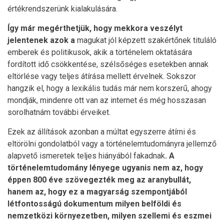
értékrendszerünk kialakulására.
Így már megérthetjük, hogy mekkora veszélyt
jelentenek azok a
magukat jól képzett szakértőnek tituláló
emberek és politikusok, akik a történelem oktatására
fordított idő csökkentése, szélsőséges esetekben annak
eltörlése vagy teljes átírása mellett érvelnek. Sokszor
hangzik el, hogy a lexikális tudás már nem korszerű, ahogy
mondják, mindenre ott van az internet és még hosszasan
sorolhatnám további érveiket.
Ezek az állítások azonban a múltat egyszerre átírni és
eltörölni gondolatból vagy a történelemtudományra jellemző
alapvető ismeretek teljes hiányából fakadnak
. A
történelemtudomány lényege ugyanis nem az, hogy
éppen 800 éve szövegezték meg az aranybullát,
hanem az, hogy ez a magyarság szempontjából
létfontosságú dokumentum milyen belföldi és
nemzetközi környezetben, milyen szellemi és eszmei