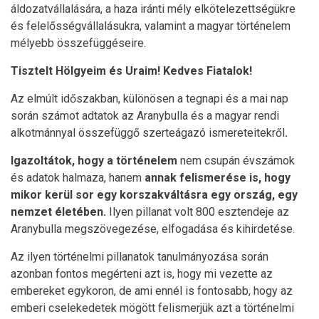
áldozatvállalására, a haza iránti mély elkötelezettségükre
és felelősségvállalásukra, valamint a magyar történelem
mélyebb összefüggéseire.
Tisztelt Hölgyeim és Uraim! Kedves Fiatalok!
Az elmúlt időszakban, különösen a tegnapi és a mai nap
során számot adtatok az Aranybulla és a magyar rendi
alkotmánnyal összefüggő szerteágazó ismereteitekről
.
Igazoltátok, hogy a történelem
nem csupán évszámok
és adatok halmaza, hanem
annak felismerése is, hogy
mikor kerül sor egy korszakváltásra egy ország, egy
nemzet életében.
Ilyen pillanat volt 800 esztendeje az
Aranybulla megszövegezése, elfogadása és kihirdetése.
Az ilyen történelmi pillanatok tanulmányozása során
azonban fontos megérteni azt is, hogy mi vezette az
embereket egykoron, de ami ennél is fontosabb, hogy az
emberi cselekedetek mögött felismerjük azt a történelmi