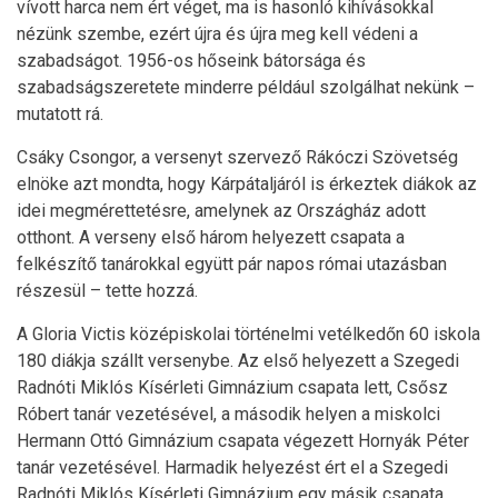
vívott harca nem ért véget, ma is hasonló kihívásokkal
nézünk szembe, ezért újra és újra meg kell védeni a
szabadságot. 1956-os hőseink bátorsága és
szabadságszeretete minderre például szolgálhat nekünk –
mutatott rá.
Csáky Csongor, a versenyt szervező Rákóczi Szövetség
elnöke azt mondta, hogy Kárpátaljáról is érkeztek diákok az
idei megmérettetésre, amelynek az Országház adott
otthont. A verseny első három helyezett csapata a
felkészítő tanárokkal együtt pár napos római utazásban
részesül – tette hozzá.
A Gloria Victis középiskolai történelmi vetélkedőn 60 iskola
180 diákja szállt versenybe. Az első helyezett a Szegedi
Radnóti Miklós Kísérleti Gimnázium csapata lett, Csősz
Róbert tanár vezetésével, a második helyen a miskolci
Hermann Ottó Gimnázium csapata végezett Hornyák Péter
tanár vezetésével. Harmadik helyezést ért el a Szegedi
Radnóti Miklós Kísérleti Gimnázium egy másik csapata,