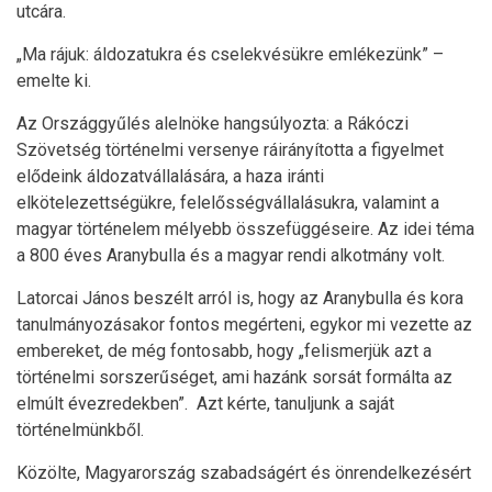
utcára.
„Ma rájuk: áldozatukra és cselekvésükre emlékezünk” –
emelte ki.
Az Országgyűlés alelnöke hangsúlyozta: a Rákóczi
Szövetség történelmi versenye ráirányította a figyelmet
elődeink áldozatvállalására, a haza iránti
elkötelezettségükre, felelősségvállalásukra, valamint a
magyar történelem mélyebb összefüggéseire. Az idei téma
a 800 éves Aranybulla és a magyar rendi alkotmány volt.
Latorcai János beszélt arról is, hogy az Aranybulla és kora
tanulmányozásakor fontos megérteni, egykor mi vezette az
embereket, de még fontosabb, hogy „felismerjük azt a
történelmi sorszerűséget, ami hazánk sorsát formálta az
elmúlt évezredekben”. Azt kérte, tanuljunk a saját
történelmünkből.
Közölte, Magyarország szabadságért és önrendelkezésért