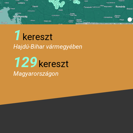
1
kereszt
Hajdú-Bihar vármegyében
129
kereszt
Magyarországon