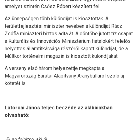
amelyet szintén Csősz Róbert készített fel.
Az ünnepségen több különdíjat is kiosztottak. A
területfejlesztési miniszter nevében a különdíjat Rácz
Zsófia miniszteri biztos adta át. A döntőbe jutott tíz csapat
a Kulturális és Innovációs Minisztérium fiatalokért felelős
helyettes államtitkársága részéről kapott különdíjat, de a
Múltkor történelmi magazin is kiosztott különdíjakat.
A verseny első három helyezettje megkapta a
Magyarország Barátai Alapítvány Aranybulláról szóló új
kötetét is.
Latorcai János teljes beszéde az alábbiakban
olvasható:
„El ne felejtse, aki él,