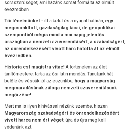
sorsszerűséget, ami hazánk sorsát formálta az elmúlt
évezredben.
Történelmünket
- itt a kelet és a nyugat határán,
egy
megcsonkított, gazdaságilag kicsi, de geopolitikai
szempontból mégis mind a mai napig jelentős
országban a nemzeti szuverenitásért, a szabadságért,
az önrendelkezésért vívott harc hatotta át az elmúlt
évezredben.
Historia est magistra vitae!
A történelem az élet
tanítómestere, tartja az ősi latin mondás. Tanuljunk hát
belőle és véssük jól az eszünkbe,
hogy a magyarság
megmaradásának záloga nemzeti szuverenitásunk
megőrzése!
Mert ma is ilyen kihívással nézünk szembe, hiszen
Magyarország szabadságért és önrendelkezéséért
vívott harca nem ért véget
, újra és újra meg kell
védenünk azt.