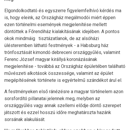
Elgondolkodtató és egyszerre figyelemfelhívó kérdés ma
is, hogy eleink, az Országház megálmodói miért éppen
ezen történelmi események megjelenítése mellett
döntöttek a Főrendiház kialakításának idejében. A pontos
okok mindmáig tisztázatlanok, de az alsóházi
ülésteremben látható festmények - a Habsburg ház
trónfosztását kimondó debreceni országgyűlés, valamint
Ferenc József magyar királlyá koronázásának
megjelenítése - továbbá az Országház épületében található
művészeti alkotások összessége, valamint az épület
megépítésének története is egyértelmű szándékot árul el.
A festményeken első ránézésre a magyar történelem azon
sorsfordító pillanatai jelennek meg, melyben az
országgyűlés vagy annak szellemi elődje döntő szerepet
játszott és ezzel hosszú időre meghatározta hazánk
sorsának alakulását.