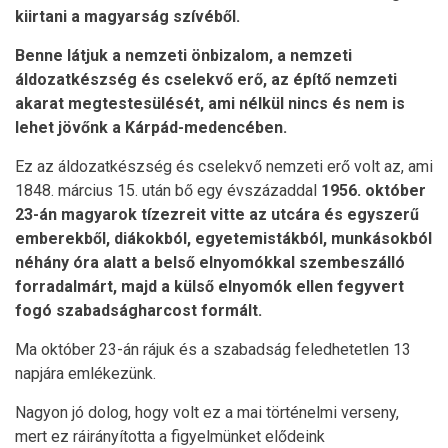
kiirtani a magyarság szívéből.
Benne látjuk a nemzeti önbizalom, a nemzeti
áldozatkészség és cselekvő erő, az építő nemzeti
akarat megtestesülését, ami nélkül nincs és nem is
lehet jövőnk a Kárpád-medencében.
Ez az áldozatkészség és cselekvő nemzeti erő volt az, ami
1848. március 15. után bő egy évszázaddal
1956. október
23-án magyarok tízezreit vitte az utcára és egyszerű
emberekből, diákokból, egyetemistákból, munkásokból
néhány óra alatt a belső elnyomókkal szembeszálló
forradalmárt, majd a külső elnyomók ellen fegyvert
fogó szabadságharcost formált.
Ma október 23-án rájuk és a szabadság feledhetetlen 13
napjára emlékezünk.
Nagyon jó dolog, hogy volt ez a mai történelmi verseny,
mert ez ráirányította a figyelmünket elődeink