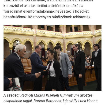
Latorcai János
kiemelte, a kommunisták évtizedeken
keresztül el akarták törölni a történtek emlékét: a
forradalmat ellenforradalomnak nevezték, a hősöket
hazaárulóknak, köztörvényes bűnözőknek tekintették.
A szegedi Radnóti Miklós Kísérleti Gimnázium győztes
csapatának tagjai, Burkus Barnabás, Lászlóffy Luca Hanna