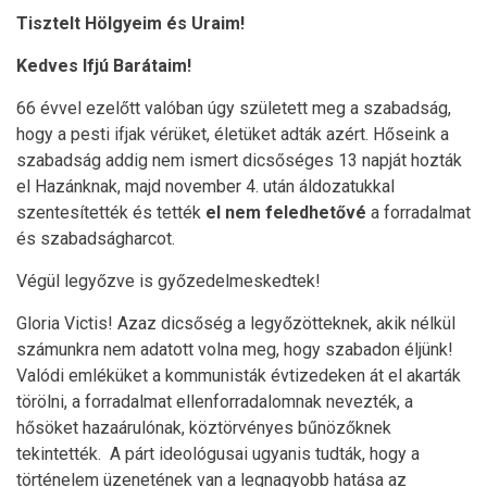
Tisztelt Hölgyeim és Uraim!
Kedves Ifjú Barátaim!
66 évvel ezelőtt valóban úgy született meg a szabadság,
hogy a pesti ifjak vérüket, életüket adták azért. Hőseink a
szabadság addig nem ismert dicsőséges 13 napját hozták
el Hazánknak, majd november 4. után áldozatukkal
szentesítették és tették
el nem feledhetővé
a forradalmat
és szabadságharcot.
Végül legyőzve is győzedelmeskedtek!
Gloria Victis! Azaz dicsőség a legyőzötteknek, akik nélkül
számunkra nem adatott volna meg, hogy szabadon éljünk!
Valódi emléküket a kommunisták évtizedeken át el akarták
törölni, a forradalmat ellenforradalomnak nevezték, a
hősöket hazaárulónak, köztörvényes bűnözőknek
tekintették. A párt ideológusai ugyanis tudták, hogy a
történelem üzenetének van a legnagyobb hatása az