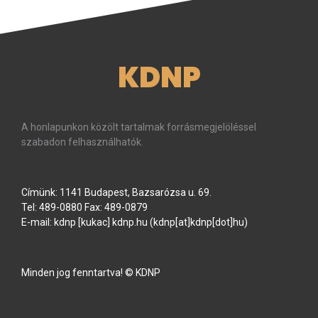
KDNP
A honlapunkon közölt tartalmak forrásmegjelöléssel
szabadon felhasználhatók.
Címünk: 1141 Budapest, Bazsarózsa u. 69.
Tel: 489-0880 Fax: 489-0879
E-mail:
kdnp
[kukac]
kdnp
.
hu
(kdnp[at]kdnp[dot]hu)
Minden jog fenntartva! © KDNP