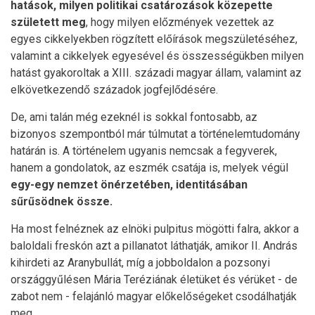
hatások, milyen politikai csatározások közepette
született meg
, hogy milyen előzmények vezettek az
egyes cikkelyekben rögzített előírások megszületéséhez,
valamint a cikkelyek egyesével és összességükben milyen
hatást gyakoroltak a XIII. századi magyar állam, valamint az
elkövetkezendő századok jogfejlődésére.
De, ami talán még ezeknél is sokkal fontosabb, az
bizonyos szempontból már túlmutat a történelemtudomány
határán is. A történelem ugyanis nemcsak a fegyverek,
hanem a gondolatok, az eszmék csatája is, melyek végül
egy-egy nemzet önérzetében, identitásában
sűrűsödnek össze.
Ha most felnéznek az elnöki pulpitus mögötti falra, akkor a
baloldali freskón azt a pillanatot láthatják, amikor II. András
kihirdeti az Aranybullát, míg a jobboldalon a pozsonyi
országgyűlésen Mária Teréziának életüket és vérüket - de
zabot nem - felajánló magyar előkelőségeket csodálhatják
meg.