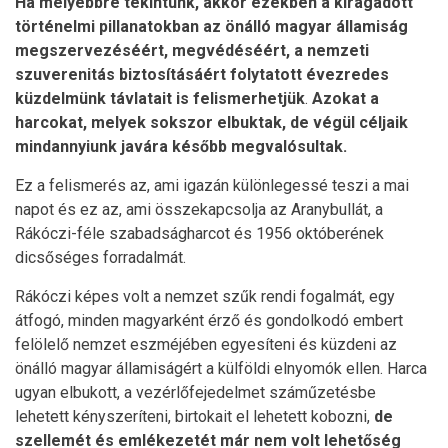
Ha mélyebbre tekintünk, akkor ezekben a kiragadott
történelmi pillanatokban az önálló magyar államiság
megszervezéséért, megvédéséért, a nemzeti
szuverenitás biztosításáért folytatott évezredes
küzdelmünk távlatait is felismerhetjük
.
Azokat a
harcokat, melyek sokszor elbuktak, de végül céljaik
mindannyiunk javára később megvalósultak.
Ez a felismerés az, ami igazán különlegessé teszi a mai
napot és ez az, ami összekapcsolja az Aranybullát, a
Rákóczi-féle szabadságharcot és 1956 októberének
dicsőséges forradalmát.
Rákóczi képes volt a nemzet szűk rendi fogalmát, egy
átfogó, minden magyarként érző és gondolkodó embert
felölelő nemzet eszméjében egyesíteni és küzdeni az
önálló magyar államiságért a külföldi elnyomók ellen. Harca
ugyan elbukott, a vezérlőfejedelmet száműzetésbe
lehetett kényszeríteni, birtokait el lehetett kobozni,
de
szellemét és emlékezetét már nem volt lehetőség