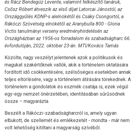
és Rácz Bendegúz Levente, valamint felkészítő tanáruk,
Csősz Róbert átveszik az első díjat Latorcai Jánostól, az
Országgyűlés KDNP-s alelnökétől és Csáky Csongortól, a
Rákóczi Szövetség elnökétől az Aranybulla 800 - Gloria
Victis tanulmányi verseny eredményhirdetésén az
Országházban az 1956-os forradalom és szabadságharc 66.
évfordulóján, 2022. október 23-án. MTI/Kovács Tamás
Közölte, nagy veszélyt jelentenek azok a politikusok és
magukat szakértőknek vallók, akik a történelem oktatására
fordított idő csökkentésére, szélsőséges esetekben annak
teljes eltörlésére, vagy a történelem átírására törekednek. A
történelem a gondolatok és eszmék csatája is, ezek végül
egy-egy nemzet önérzetében, identitásában sűrűsödnek
össze – magyarázta.
Beszélt a Rákóczi-szabadságharcról is, amely ugyan
elbukott, de szellemét és emlékezetét - mondta - már nem
volt lehetőség kitiltani a magyarság szívéből.