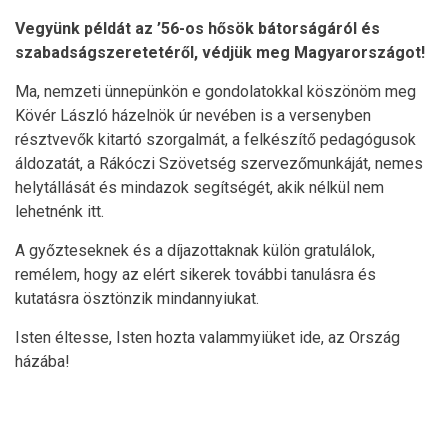
Vegyünk példát az ’56-os hősök bátorságáról és
szabadságszeretetéről, védjük meg Magyarországot!
Ma, nemzeti ünnepünkön e gondolatokkal köszönöm meg
Kövér László házelnök úr nevében is a versenyben
résztvevők kitartó szorgalmát, a felkészítő pedagógusok
áldozatát, a Rákóczi Szövetség szervezőmunkáját, nemes
helytállását és mindazok segítségét, akik nélkül nem
lehetnénk itt.
A győzteseknek és a díjazottaknak külön gratulálok,
remélem, hogy az elért sikerek további tanulásra és
kutatásra ösztönzik mindannyiukat.
Isten éltesse, Isten hozta valammyiüket ide, az Ország
házába!