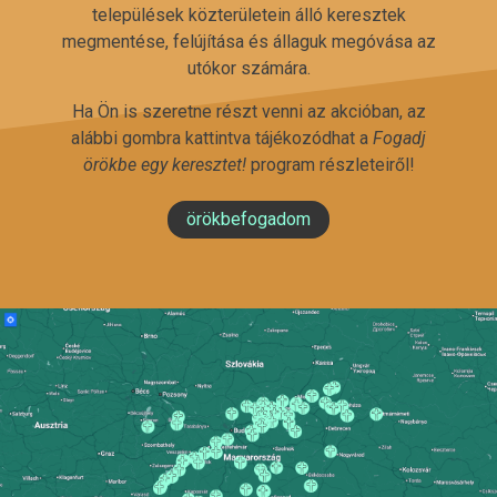
települések közterületein álló keresztek
megmentése, felújítása és állaguk megóvása az
utókor számára.
Ha Ön is szeretne részt venni az akcióban, az
alábbi gombra kattintva tájékozódhat a
Fogadj
örökbe egy keresztet!
program részleteiről!
örökbefogadom