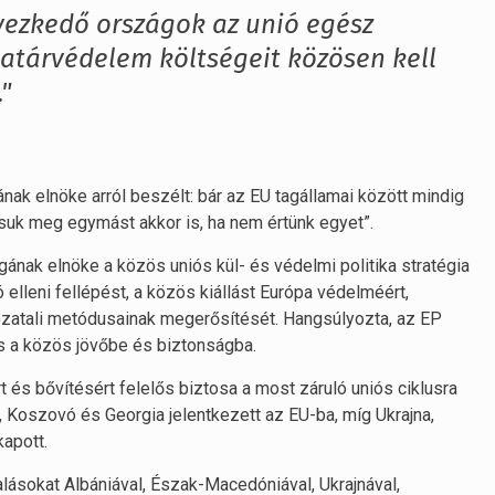
yezkedő országok az unió egész
határvédelem költségeit közösen kell
"
nak elnöke arról beszélt: bár az EU tagállamai között mindig
ssuk meg egymást akkor is, ha nem értünk egyet”.
gának elnöke a közös uniós kül- és védelmi politika stratégia
 elleni fellépést, a közös kiállást Európa védelméért,
ozatali metódusainak megerősítését. Hangsúlyozta, az EP
és a közös jövőbe és biztonságba.
 és bővítésért felelős biztosa a most záruló uniós ciklusra
, Koszovó és Georgia jelentkezett az EU-ba, míg Ukrajna,
kapott.
lásokat Albániával, Észak-Macedóniával, Ukrajnával,