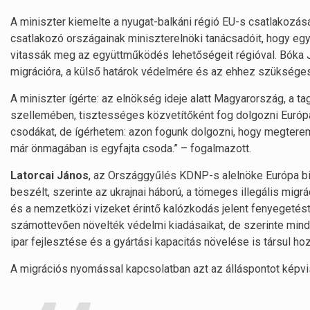
A miniszter kiemelte a nyugat-balkáni régió EU-s csatlakozás
csatlakozó országainak miniszterelnöki tanácsadóit, hogy eg
vitassák meg az együttműködés lehetőségeit régióval. Bóka J
migrációra, a külső határok védelmére és az ehhez szükséges 
A miniszter ígérte: az elnökség ideje alatt Magyarország, a
szellemében, tisztességes közvetítőként fog dolgozni Európa
csodákat, de ígérhetem: azon fogunk dolgozni, hogy megterem
már önmagában is egyfajta csoda.” – fogalmazott.
Latorcai János
, az Országgyűlés KDNP-s alelnöke Európa b
beszélt, szerinte az ukrajnai háború, a tömeges illegális migr
és a nemzetközi vizeket érintő kalózkodás jelent fenyegetés
számottevően növelték védelmi kiadásaikat, de szerinte min
ipar fejlesztése és a gyártási kapacitás növelése is társul ho
A migrációs nyomással kapcsolatban azt az álláspontot képvi