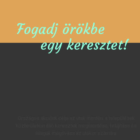
Fogadj örökbe
egy keresztet!
Országos akciónk célja az utak mentén, a települések
közterületein álló keresztek megmentése, felújítása és
állaguk megóvása az utókor számára.