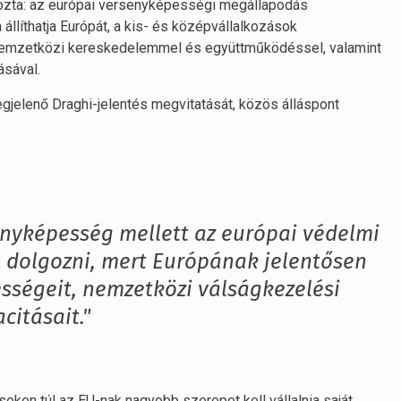
yozta: az európai versenyképességi megállapodás
 állíthatja Európát, a kis- és középvállalkozások
, nemzetközi kereskedelemmel és együttműködéssel, valamint
ásával.
jelenő Draghi-jelentés megvitatását, közös álláspont
nyképesség mellett az európai védelmi
g dolgozni, mert Európának jelentősen
ességeit, nemzetközi válságkezelési
itásait."
ken túl az EU-nak nagyobb szerepet kell vállalnia saját