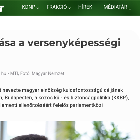
KDNP
FRAKCIÓ
HÍREK
MÉDIATÁR
KAPCSOLAT
tása a versenyképességi
hu - MTI, Fotó: Magyar Nemzet
t nevezte magyar elnökség kulcsfontosságú céljának
n, Budapesten, a közös kül- és biztonságpolitika (KKBP),
lamenti ellenőrzéséért felelős parlamentközi