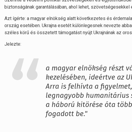
biztonságának garantálásában, ahol lehet, szövetségesekkel 
Azt ígérte: a magyar elnökség alatt következetes és érdemala
ország esetében. Ukrajna esetét különlegesnek nevezte abban
széles körű és összetett támogatást nyújt Ukrajnának az oros
Jelezte:
a magyar elnökség részt v
kezelésében, ideértve az U
Arra is felhívta a figyelm
legnagyobb humanitárius s
a háború kitörése óta több
fogadott be."