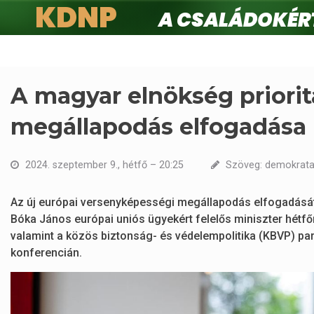
KDNP
A családokért.
Ugrás
a
tartalomra
A magyar elnökség priori
megállapodás elfogadása
2024. szeptember 9., hétfő – 20:25
Szöveg: demokrata.
Az új európai versenyképességi megállapodás elfogadásá
Bóka János európai uniós ügyekért felelős miniszter hétfő
valamint a közös biztonság- és védelempolitika (KBVP) par
konferencián.