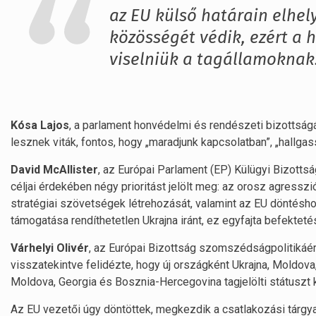
az EU külső határain elhel
közösségét védik, ezért a 
viselniük a tagállamoknak.
Kósa Lajos
, a parlament honvédelmi és rendészeti bizottságá
lesznek viták, fontos, hogy „maradjunk kapcsolatban”, „hallga
David McAllister
, az Európai Parlament (EP) Külügyi Bizottsá
céljai érdekében négy prioritást jelölt meg: az orosz agresszió
stratégiai szövetségek létrehozását, valamint az EU döntésh
támogatása rendíthetetlen Ukrajna iránt, ez egyfajta befektet
Várhelyi Olivér
, az Európai Bizottság szomszédságpolitikáért
visszatekintve felidézte, hogy új országként Ukrajna, Moldova
Moldova, Georgia és Bosznia-Hercegovina tagjelölti státuszt 
Az EU vezetői úgy döntöttek, megkezdik a csatlakozási tárgya