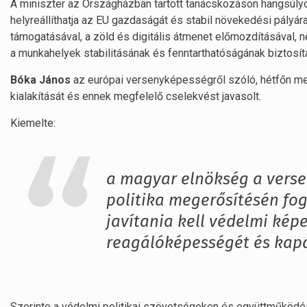
A miniszter az Országházban tartott tanácskozáson hangsúl
helyreállíthatja az EU gazdaságát és stabil növekedési pályára
támogatásával, a zöld és digitális átmenet előmozdításával
a munkahelyek stabilitásának és fenntarthatóságának biztosít
Bóka János
az európai versenyképességről szóló, hétfőn meg
kialakítását és ennek megfelelő cselekvést javasolt.
Kiemelte:
a magyar elnökség a verse
politika megerősítésén fo
javítania kell védelmi kép
reagálóképességét és kapac
Szerinte a védelmi politikai szövetségeken és együttműködése