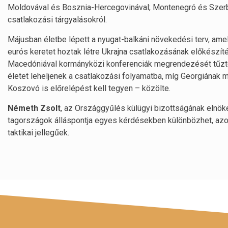
Moldovával és Bosznia-Hercegovinával; Montenegró és Szerb
csatlakozási tárgyalásokról.
Májusban életbe lépett a nyugat-balkáni növekedési terv, amely 
eurós keretet hoztak létre Ukrajna csatlakozásának előkészít
Macedóniával kormányközi konferenciák megrendezését tűzték 
életet leheljenek a csatlakozási folyamatba, míg Georgiának me
Koszovó is előrelépést kell tegyen – közölte.
Németh Zsolt
, az Országgyűlés külügyi bizottságának elnök
tagországok álláspontja egyes kérdésekben különbözhet, azo
taktikai jellegűek.