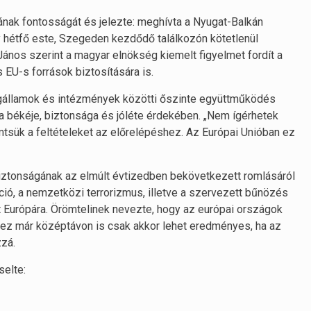
ának fontosságát és jelezte: meghívta a Nyugat-Balkán
y hétfő este, Szegeden kezdődő találkozón kötetlenül
ános szerint a magyar elnökség kiemelt figyelmet fordít a
EU-s források biztosítására is.
 tagállamok és intézmények közötti őszinte együttműködés
 békéje, biztonsága és jóléte érdekében. „Nem ígérhetek
tsük a feltételeket az előrelépéshez. Az Európai Unióban ez
iztonságának az elmúlt évtizedben bekövetkezett romlásáról
áció, a nemzetközi terrorizmus, illetve a szervezett bűnözés
t Európára. Örömtelinek nevezte, hogy az európai országok
dez már középtávon is csak akkor lehet eredményes, ha az
zzá.
selte: