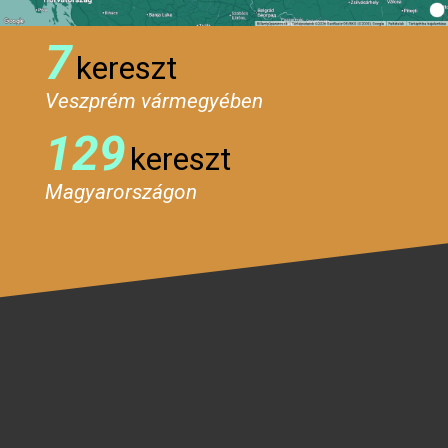
7
kereszt
Veszprém vármegyében
129
kereszt
Magyarországon