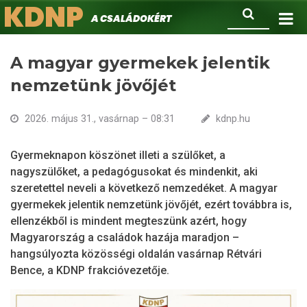
KDNP
Ugrás
Keresés
A családokért.
a
tartalomra
A magyar gyermekek jelentik
nemzetünk jövőjét
2026. május 31., vasárnap – 08:31
kdnp.hu
Gyermeknapon köszönet illeti a szülőket, a
nagyszülőket, a pedagógusokat és mindenkit, aki
szeretettel neveli a következő nemzedéket. A magyar
gyermekek jelentik nemzetünk jövőjét, ezért továbbra is,
ellenzékből is mindent megteszünk azért, hogy
Magyarország a családok hazája maradjon –
hangsúlyozta közösségi oldalán vasárnap Rétvári
Bence, a KDNP frakcióvezetője.