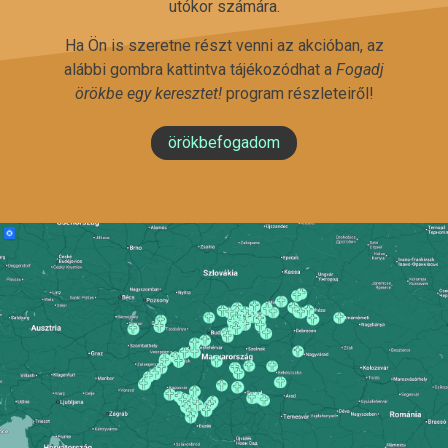
utókor számára.
Ha Ön is szeretne részt venni az akcióban, az
alábbi gombra kattintva tájékozódhat a
Fogadj
örökbe egy keresztet!
program részleteiről!
örökbefogadom