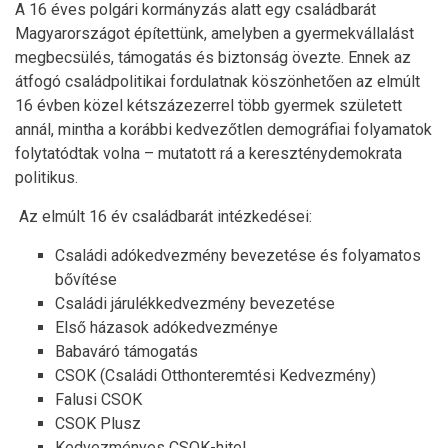
A 16 éves polgári kormányzás alatt egy családbarát
Magyarországot építettünk, amelyben a gyermekvállalást
megbecsülés, támogatás és biztonság övezte. Ennek az
átfogó családpolitikai fordulatnak köszönhetően az elmúlt
16 évben közel kétszázezerrel több gyermek született
annál, mintha a korábbi kedvezőtlen demográfiai folyamatok
folytatódtak volna – mutatott rá a kereszténydemokrata
politikus.
Az elmúlt 16 év családbarát intézkedései:
Családi adókedvezmény bevezetése és folyamatos
bővítése
Családi járulékkedvezmény bevezetése
Első házasok adókedvezménye
Babaváró támogatás
CSOK (Családi Otthonteremtési Kedvezmény)
Falusi CSOK
CSOK Plusz
Kedvezményes CSOK-hitel