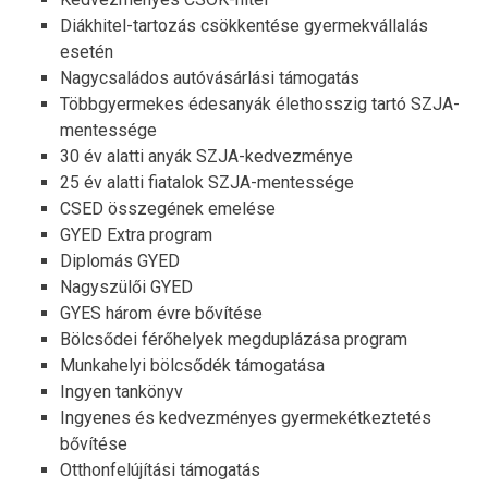
Diákhitel-tartozás csökkentése gyermekvállalás
esetén
Nagycsaládos autóvásárlási támogatás
Többgyermekes édesanyák élethosszig tartó SZJA-
mentessége
30 év alatti anyák SZJA-kedvezménye
25 év alatti fiatalok SZJA-mentessége
CSED összegének emelése
GYED Extra program
Diplomás GYED
Nagyszülői GYED
GYES három évre bővítése
Bölcsődei férőhelyek megduplázása program
Munkahelyi bölcsődék támogatása
Ingyen tankönyv
Ingyenes és kedvezményes gyermekétkeztetés
bővítése
Otthonfelújítási támogatás