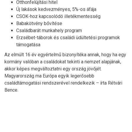
Otthonfelújítási hitel
Új lakások kedvezményes, 5%-os áfája
CSOK-hoz kapcsolódó illetékmentesség
Babakötvény bővítése
Családbarát munkahely program
Erzsébet-táborok és családi üdültetési programok
támogatása
Az elmúlt 16 év egyértelmű bizonyítéka annak, hogy ha egy
kormány valóban a családokat tekinti a nemzet alapjának,
akkor képes megváltoztatni egy ország jövőjét.
Magyarország ma Európa egyik legerősebb
családtámogatási rendszerével rendelkezik – írta Rétvári
Bence.