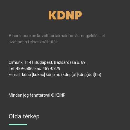
KDNP
A honlapunkon közölt tartalmak forrásmegjelöléssel
szabadon felhasználhatók.
Címünk: 1141 Budapest, Bazsarózsa u. 69.
Tel: 489-0880 Fax: 489-0879
E-mail:
kdnp
[kukac]
kdnp
.
hu
(kdnp[at]kdnp[dot]hu)
Minden jog fenntartva! © KDNP
Oldaltérkép