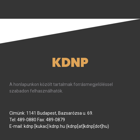
KDNP
A honlapunkon közölt tartalmak forrásmegjelöléssel
szabadon felhasználhatók.
Címünk: 1141 Budapest, Bazsarózsa u. 69.
Tel: 489-0880 Fax: 489-0879
E-mail:
kdnp
[kukac]
kdnp
.
hu
(kdnp[at]kdnp[dot]hu)