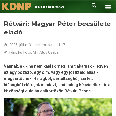
KDNP
Ugrás
Keresés
A családokért.
a
tartalomra
Rétvári: Magyar Péter becsülete
eladó
2025. július 31., csütörtök – 11:17
kdnp.hu Fotó: MTI/Bús Csaba
Vannak, akik ha nem kapják meg, amit akarnak - legyen
az egy pozíció, egy cím, vagy egy jól fizető állás -
megsértődnek. Haragból, sértettségből, sértett
hiúságból elárulják mindazt, amit addig képviseltek - írta
közösségi oldalán csütörtökön Rétvári Bence.