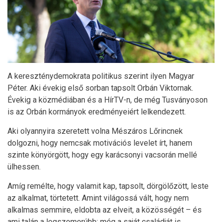
A kereszténydemokrata politikus szerint ilyen Magyar
Péter. Aki évekig első sorban tapsolt Orbán Viktornak.
Évekig a közmédiában és a HírTV-n, de még Tusványoson
is az Orbán kormányok eredményeiért lelkendezett.
Aki olyannyira szeretett volna Mészáros Lőrincnek
dolgozni, hogy nemcsak motivációs levelet írt, hanem
szinte könyörgött, hogy egy karácsonyi vacsorán mellé
ülhessen.
Amíg remélte, hogy valamit kap, tapsolt, dörgölőzött, leste
az alkalmat, törtetett. Amint világossá vált, hogy nem
alkalmas semmire, eldobta az elveit, a közösségét – és
ami talán a legszomorúbb: még a saját családját is.