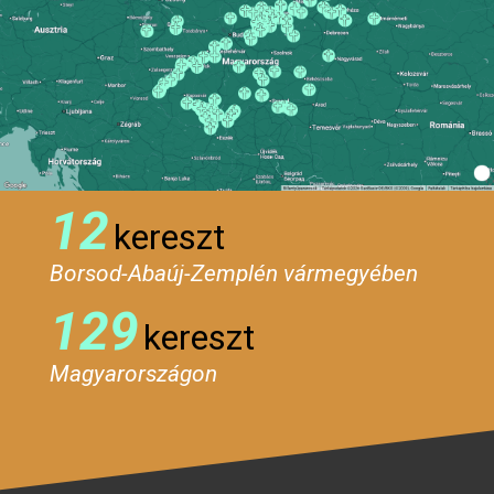
12
kereszt
Borsod-Abaúj-Zemplén vármegyében
129
kereszt
Magyarországon