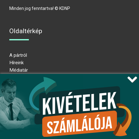
Minden jog fenntartva! © KDNP
Oldaltérkép
A pártról
Híreink
Médiatár
Impresszum
Adatkezelési nyilatkozat
Átláthatósági nyilatkozat
Ugrás az oldal tetejére
Kövessen minket!