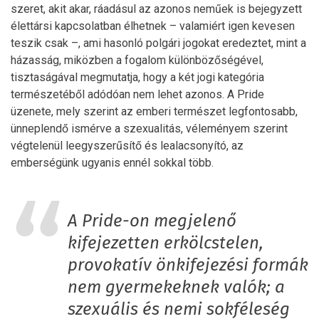
szeret, akit akar, ráadásul az azonos neműek is bejegyzett
élettársi kapcsolatban élhetnek – valamiért igen kevesen
teszik csak –, ami hasonló polgári jogokat eredeztet, mint a
házasság, miközben a fogalom különbözőségével,
tisztaságával megmutatja, hogy a két jogi kategória
természetéből adódóan nem lehet azonos. A Pride
üzenete, mely szerint az emberi természet legfontosabb,
ünneplendő ismérve a szexualitás, véleményem szerint
végtelenül leegyszerűsítő és lealacsonyító, az
emberségünk ugyanis ennél sokkal több.
A Pride-on megjelenő
kifejezetten erkölcstelen,
provokatív önkifejezési formák
nem gyermekeknek valók; a
szexuális és nemi sokféleség