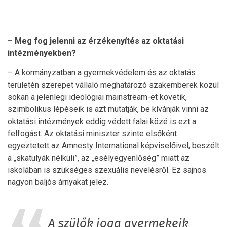
– Meg fog jelenni az érzékenyítés az oktatási
intézményekben?
– A kormányzatban a gyermekvédelem és az oktatás
területén szerepet vállaló meghatározó szakemberek közül
sokan a jelenlegi ideológiai mainstream-et követik,
szimbolikus lépéseik is azt mutatják, be kívánják vinni az
oktatási intézmények eddig védett falai közé is ezt a
felfogást. Az oktatási miniszter szinte elsőként
egyeztetett az Amnesty International képviselőivel, beszélt
a „skatulyák nélküli”, az „esélyegyenlőség” miatt az
iskolában is szükséges szexuális nevelésről. Ez sajnos
nagyon baljós árnyakat jelez.
A szülők joga gyermekeik