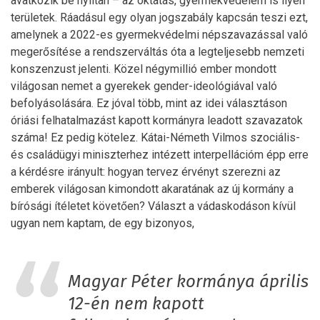
avatkozik be nyíltan – az oktatás, gyermekvédelem is ilyen
területek. Ráadásul egy olyan jogszabály kapcsán teszi ezt,
amelynek a 2022-es gyermekvédelmi népszavazással való
megerősítése a rendszerváltás óta a legteljesebb nemzeti
konszenzust jelenti. Közel négymillió ember mondott
világosan nemet a gyerekek gender-ideológiával való
befolyásolására. Ez jóval több, mint az idei választáson
óriási felhatalmazást kapott kormányra leadott szavazatok
száma! Ez pedig kötelez. Kátai-Németh Vilmos szociális-
és családügyi miniszterhez intézett interpellációm épp erre
a kérdésre irányult: hogyan tervez érvényt szerezni az
emberek világosan kimondott akaratának az új kormány a
bírósági ítéletet követően? Választ a vádaskodáson kívül
ugyan nem kaptam, de egy bizonyos,
Magyar Péter kormánya április
12-én nem kapott