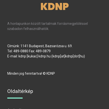
KDNP
A honlapunkon közölt tartalmak forrásmegjelöléssel
szabadon felhasználhatók.
Címünk: 1141 Budapest, Bazsarózsa u. 69.
Tel: 489-0880 Fax: 489-0879
E-mail:
kdnp
[kukac]
kdnp
.
hu
(kdnp[at]kdnp[dot]hu)
Minden jog fenntartva! © KDNP
Oldaltérkép