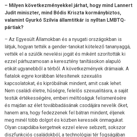
– Milyen következményekkel járhat, hogy mind Lannert
Judit miniszter, mind Bódis Kriszta kormánybiztos,
valamint Gyurkó Szilvia államtitkár is nyíltan LMBTQ-
pártiak?
– Az Egyesült Államokban és a nyugati országokban is
látjuk, hogyan tették a gender-tanokat kötelező tananyaggá,
vették el a szülők nevelési jogát és miként szorították ki
ezzel párhuzamosan a keresztény tanításokon alapuló
etikát ugyanebből a térből. A következmények drámaiak. A
fiatalok egyre korábban létesítenek szexuális
kapcsolatokat, és kipróbálnak mindent, amit csak lehet.
Nem családi életre, hűségre, felelős szexualitásra, a saját
testük értékességére, emberi méltóságuk felismerésére
és majdan az élet továbbadásának csodájára nevelik őket,
hanem arra, hogy fedezzenek fel bátran mindent, éljenek
meg minél több dolgot és közben keressék önmagukat.
Olyan csapdába kergetnek ezzel eleve sebzett, sokszor
diszfunkciós családokból, a technológiai tér fogságában