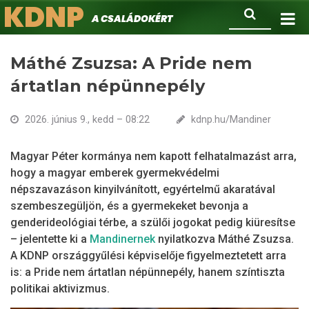
KDNP
Ugrás
Keresés
A családokért.
a
tartalomra
Máthé Zsuzsa: A Pride nem
ártatlan népünnepély
2026. június 9., kedd – 08:22
kdnp.hu/Mandiner
Magyar Péter kormánya nem kapott felhatalmazást arra,
hogy a magyar emberek gyermekvédelmi
népszavazáson kinyilvánított, egyértelmű akaratával
szembeszegüljön, és a gyermekeket bevonja a
genderideológiai térbe, a szülői jogokat pedig kiüresítse
– jelentette ki a
Mandinernek
nyilatkozva Máthé Zsuzsa.
A KDNP országgyűlési képviselője figyelmeztetett arra
is: a Pride nem ártatlan népünnepély, hanem színtiszta
politikai aktivizmus.