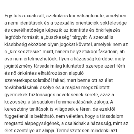
Egy túlszexualizált, szekuláris kor válságtünete, amelyben
a nemi identitások és a szexuális orientációk sokfélesége
és cserélhetősége képezik az identitás és önkifejezés
legfőbb forrását, a „büszkeség” tárgyát. A szexuális
kisebbség eközben olyan jogokat követel, amelyek nem az
ő „kirekesztésük” miatt, hanem helyzetükből fakadóan, ab
ovo nem értelmezhetőek. Ilyen a házasság kérdése, mely
jogintézmény társadalmilag kitüntetett szerepe azért férfi
és nő önkéntes elhatározáson alapuló
szeretetkapcsolatából fakad, mert benne ott az élet
továbbadásának esélye és a majdan megszületett
gyermekek biztonságos nevelésének kerete, azaz a
közösség, a társadalom fennmaradásának záloga. A
keresztény tanítások is világosak e téren, de ezektől
függetlenül is belátható, nem véletlen, hogy a társadalom
megtartó alapegységének, a családnak a házasság, mint az
élet szentélye az alapja. Természetesen mindenki azt