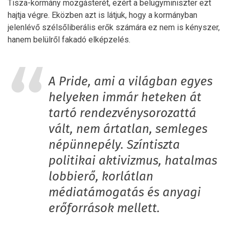
Tisza-kormány mozgásterét, ezért a belügyminiszter ezt
hajtja végre. Eközben azt is látjuk, hogy a kormányban
jelenlévő szélsőliberális erők számára ez nem is kényszer,
hanem belülről fakadó elképzelés.
A Pride, ami a világban egyes
helyeken immár heteken át
tartó rendezvénysorozattá
vált, nem ártatlan, semleges
népünnepély. Színtiszta
politikai aktivizmus, hatalmas
lobbierő, korlátlan
médiatámogatás és anyagi
erőforrások mellett.