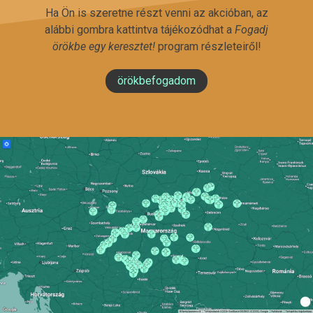
Ha Ön is szeretne részt venni az akcióban, az
alábbi gombra kattintva tájékozódhat a
Fogadj
örökbe egy keresztet!
program részleteiről!
örökbefogadom