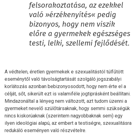
felsorakoztatása, az ezekkel
való »érzékenyítés« pedig
bizonyos, hogy nem viszik
előre a gyermekek egészséges
testi, lelki, szellemi fejlődését.
A védtelen, éretlen gyermekek e szexualitástól túlfűtött
eseménytől való távolságtartását szolgáló jogszabályi
korlátozás azonban bebizonyosodott, hogy nem érte el a
célját, sőt, sikerült ezt is valamiféle jogtiprásként beállítani.
Mindazonáltal a lényeg nem változott, azt tudom üzenni a
gyermeket nevelő szülőtársaknak, hogy semmi szükségük
nincs kiskorúaknak (szerintem nagyobbaknak sem) egy
ilyen ideológiai alapú, az embert a testiségre, szexualitásra
redukáló eseményen való részvételre.