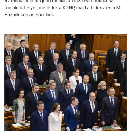
Az elnöki pulpitus jobb oldalán a Tisza Párt politikusai
foglalnak helyet, mellettük a KDNP, majd a Fidesz és a Mi
Hazánk képviselői ülnek.