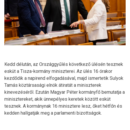
Kedd délután, az Országgyűlés következő ülésén tesznek
esküt a Tisza-kormány miniszterei. Az ülés 16 órakor
kezdődik a napirend elfogadásával, majd ismertetik Sulyok
Tamás köztársasági elnök átiratát a miniszterek
kinevezéséről. Ezután Magyar Péter kormányfő bemutatja a
minisztereket, akik ünnepélyes keretek között esküt
tesznek. A kormánynak 16 minisztere lesz, őket hétfőn és
kedden hallgatják meg a parlamenti bizottságok.