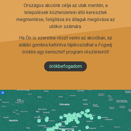
Országos akciónk célja az utak mentén, a
települések közterületein álló keresztek
megmentése, felújítása és állaguk megóvása az
utókor számára.
Ha Ön is szeretne részt venni az akcióban, az
alábbi gombra kattintva tájékozódhat a
Fogadj
örökbe egy keresztet!
program részleteiről!
örökbefogadom