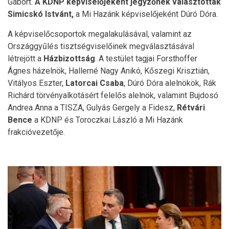
Gábort.
A KDNP képviselőjeként jegyzőnek választották
Simicskó Istvánt,
a Mi Hazánk képviselőjeként Dúró Dóra.
A képviselőcsoportok megalakulásával, valamint az
Országgyűlés tisztségviselőinek megválasztásával
létrejött a
Házbizottság
. A testület tagjai Forsthoffer
Ágnes házelnök, Hallerné Nagy Anikó, Kőszegi Krisztián,
Vitályos Eszter,
Latorcai Csaba
, Dúró Dóra alelnökök, Rák
Richárd törvényalkotásért felelős alelnök, valamint Bujdosó
Andrea Anna a TISZA, Gulyás Gergely a Fidesz,
Rétvári
Bence
a KDNP és Toroczkai László a Mi Hazánk
frakcióvezetője.