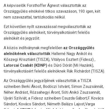
A képviselők Forsthoffer Ágnest választották az
Országgyűlés elnökévé titkos szavazáson, 193 igen, két
nem szavazattal, tartózkodás nélkül.
Ezt követően nyílt szavazással megválasztották az
Országgyűlés alelnökeit, törvényalkotásért felelős
alelnökét és jegyzőit.
A közös indítványnak megfelelően
az Országgyűlés
alelnökének választották
Hallerné Nagy Anikót és
Kőszegi Krisztiánt (TISZA), Vitályos Esztert (Fidesz) ,
Latorcai Csabát (KDNP)
és Dúró Dórát (Mi Hazánk),
törvényalkotásért felelős alelnöknek Rák Richárdot (TISZA).
Az Országgyűlés jegyzőjének választották a TISZA
színeiben Berki Ákost, Bodóczi Istvánt, Simon Zsuzsánnát,
Néher Andrást, Rózsahegyi Áront, Sóti Anikó Zsuzsannát,
Ujvári Szilviát, a Fidesz színeiben Csuzda Gábort,F. Kovács
Sándort, Kovács Sándort, Németh Balázs Lajost,Varga