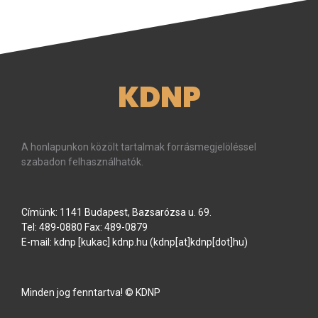
KDNP
A honlapunkon közölt tartalmak forrásmegjelöléssel
szabadon felhasználhatók.
Címünk: 1141 Budapest, Bazsarózsa u. 69.
Tel: 489-0880 Fax: 489-0879
E-mail:
kdnp
[kukac]
kdnp
.
hu
(kdnp[at]kdnp[dot]hu)
Minden jog fenntartva! © KDNP