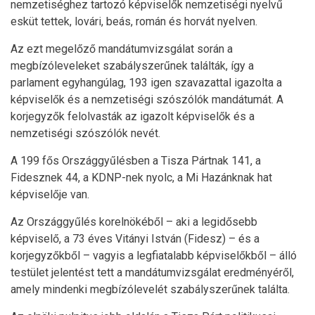
nemzetiséghez tartozó képviselők nemzetiségi nyelvű
esküt tettek, lovári, beás, román és horvát nyelven.
Az ezt megelőző mandátumvizsgálat során a
megbízóleveleket szabályszerűnek találták, így a
parlament egyhangúlag, 193 igen szavazattal igazolta a
képviselők és a nemzetiségi szószólók mandátumát. A
korjegyzők felolvasták az igazolt képviselők és a
nemzetiségi szószólók nevét.
A 199 fős Országgyűlésben a Tisza Pártnak 141, a
Fidesznek 44, a KDNP-nek nyolc, a Mi Hazánknak hat
képviselője van.
Az Országgyűlés korelnökéből – aki a legidősebb
képviselő, a 73 éves Vitányi István (Fidesz) – és a
korjegyzőkből – vagyis a legfiatalabb képviselőkből – álló
testület jelentést tett a mandátumvizsgálat eredményéről,
amely mindenki megbízólevelét szabályszerűnek találta.