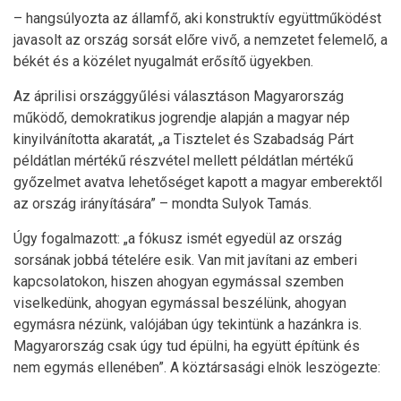
– hangsúlyozta az államfő, aki konstruktív együttműködést
javasolt az ország sorsát előre vivő, a nemzetet felemelő, a
békét és a közélet nyugalmát erősítő ügyekben.
Az áprilisi országgyűlési választáson Magyarország
működő, demokratikus jogrendje alapján a magyar nép
kinyilvánította akaratát, „a Tisztelet és Szabadság Párt
példátlan mértékű részvétel mellett példátlan mértékű
győzelmet avatva lehetőséget kapott a magyar emberektől
az ország irányítására” – mondta Sulyok Tamás.
Úgy fogalmazott: „a fókusz ismét egyedül az ország
sorsának jobbá tételére esik. Van mit javítani az emberi
kapcsolatokon, hiszen ahogyan egymással szemben
viselkedünk, ahogyan egymással beszélünk, ahogyan
egymásra nézünk, valójában úgy tekintünk a hazánkra is.
Magyarország csak úgy tud épülni, ha együtt építünk és
nem egymás ellenében”. A köztársasági elnök leszögezte: