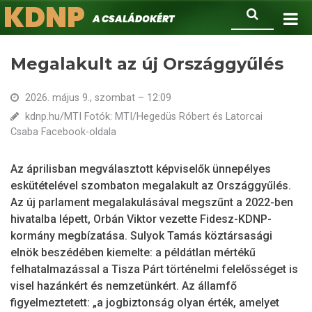
KDNP
Ugrás
Keresés
A családokért.
a
tartalomra
Megalakult az új Országgyűlés
2026. május 9., szombat – 12:09
kdnp.hu/MTI Fotók: MTI/Hegedüs Róbert és Latorcai
Csaba Facebook-oldala
Az áprilisban megválasztott képviselők ünnepélyes
eskütételével szombaton megalakult az Országgyűlés.
Az új parlament megalakulásával megszűnt a 2022-ben
hivatalba lépett, Orbán Viktor vezette Fidesz-KDNP-
kormány megbízatása. Sulyok Tamás köztársasági
elnök beszédében kiemelte: a példátlan mértékű
felhatalmazással a Tisza Párt történelmi felelősséget is
visel hazánkért és nemzetünkért. Az államfő
figyelmeztetett: „a jogbiztonság olyan érték, amelyet