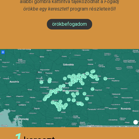
alábbi gombra kattintva tájékozódhat a
Fogadj
örökbe egy keresztet!
program részleteiről!
örökbefogadom
1