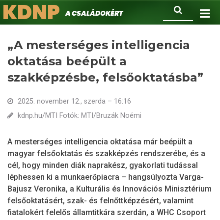
KDNP
Ugrás
Keresés
A családokért.
a
tartalomra
„A mesterséges intelligencia
oktatása beépült a
szakképzésbe, felsőoktatásba”
2025. november 12., szerda – 16:16
kdnp.hu/MTI Fotók: MTI/Bruzák Noémi
A mesterséges intelligencia oktatása már beépült a
magyar felsőoktatás és szakképzés rendszerébe, és a
cél, hogy minden diák naprakész, gyakorlati tudással
léphessen ki a munkaerőpiacra – hangsúlyozta Varga-
Bajusz Veronika, a Kulturális és Innovációs Minisztérium
felsőoktatásért, szak- és felnőttképzésért, valamint
fiatalokért felelős államtitkára szerdán, a WHC Csoport