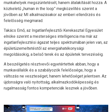
munkahelyek megszüntetését, hanem átalakítását hozza. A
közkeletű „human in the loop” megközelítés szerint a
jövőben az MI alkalmazásakor az emberi ellenőrzés és
felelősség megmarad.
Takács Ernő, az Ingatlanfejlesztői Kerekasztal Egyesület
elnöke szerint a mesterséges intelligencia ma már az
ingatlanfejlesztési ágazat teljes spektrumában jelen van, az
épületüzemeltetéstől az energiahatékonysági
megoldásokig, a belső terek és az épületek tervezéséig.
A beszélgetés résztvevői egyetértettek abban, hogy a
munkavállalók és a szabályozók felelőssége, hogy a
változás ne veszteséget, hanem lehetőséget jelentsen. Az
újdonságra való nyitottság, alkalmazkodóképesség és
rugalmasság fontos kompetenciák lesznek a jövőben.