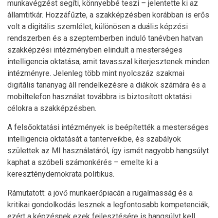
munkavégzést segíti, könnyebbé teszi – jelentette ki az
államtitkár. Hozzáfűzte, a szakképzésben korábban is erős
volt a digitális szemlélet, különösen a duális képzési
rendszerben és a szeptemberben induló tanévben hatvan
szakképzési intézményben elindult a mesterséges
intelligencia oktatása, amit tavasszal kiterjesztenek minden
intézményre. Jelenleg több mint nyolcszáz szakmai
digitális tananyag áll rendelkezésre a diákok számára és a
mobiltelefon használat továbbra is biztosított oktatási
célokra a szakképzésben.
A felsőoktatási intézmények is beépítették a mesterséges
intelligencia oktatását a tanterveikbe, és szabályok
születtek az MI használatáról, így ismét nagyobb hangsúlyt
kaphat a szóbeli számonkérés – emelte ki a
kereszténydemokrata politikus.
Rámutatott: a jövő munkaerőpiacán a rugalmasság és a
kritikai gondolkodás lesznek a legfontosabb kompetenciák,
ezért a képzésnek ezek fejlesztésére is hangsúlyt kell