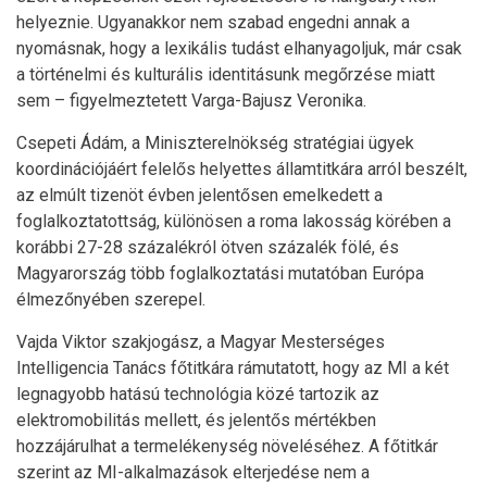
helyeznie. Ugyanakkor nem szabad engedni annak a
nyomásnak, hogy a lexikális tudást elhanyagoljuk, már csak
a történelmi és kulturális identitásunk megőrzése miatt
sem – figyelmeztetett Varga-Bajusz Veronika.
Csepeti Ádám, a Miniszterelnökség stratégiai ügyek
koordinációjáért felelős helyettes államtitkára arról beszélt,
az elmúlt tizenöt évben jelentősen emelkedett a
foglalkoztatottság, különösen a roma lakosság körében a
korábbi 27-28 százalékról ötven százalék fölé, és
Magyarország több foglalkoztatási mutatóban Európa
élmezőnyében szerepel.
Vajda Viktor szakjogász, a Magyar Mesterséges
Intelligencia Tanács főtitkára rámutatott, hogy az MI a két
legnagyobb hatású technológia közé tartozik az
elektromobilitás mellett, és jelentős mértékben
hozzájárulhat a termelékenység növeléséhez. A főtitkár
szerint az MI-alkalmazások elterjedése nem a