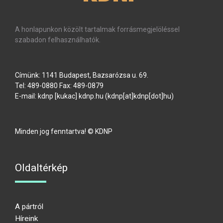
A honlapunkon közölt tartalmak forrásmegjelöléssel
szabadon felhasználhatók.
Címünk: 1141 Budapest, Bazsarózsa u. 69.
Tel: 489-0880 Fax: 489-0879
E-mail:
kdnp
[kukac]
kdnp
.
hu
(kdnp[at]kdnp[dot]hu)
Minden jog fenntartva! © KDNP
Oldaltérkép
A pártról
Híreink