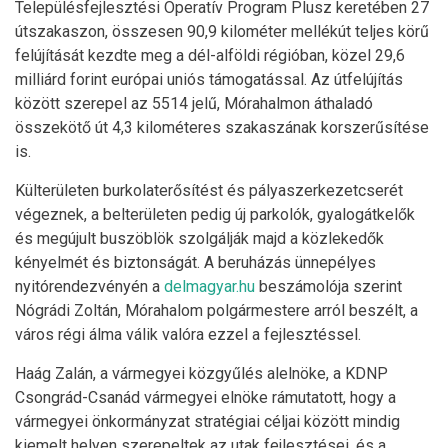
Településfejlesztési Operatív Program Plusz keretében 27
útszakaszon, összesen 90,9 kilométer mellékút teljes körű
felújítását kezdte meg a dél-alföldi régióban, közel 29,6
milliárd forint európai uniós támogatással. Az útfelújítás
között szerepel az 5514 jelű, Mórahalmon áthaladó
összekötő út 4,3 kilométeres szakaszának korszerűsítése
is.
Külterületen burkolaterősítést és pályaszerkezetcserét
végeznek, a belterületen pedig új parkolók, gyalogátkelők
és megújult buszöblök szolgálják majd a közlekedők
kényelmét és biztonságát. A beruházás ünnepélyes
nyitórendezvényén a
delmagyar.hu
beszámolója szerint
Nógrádi Zoltán, Mórahalom polgármestere arról beszélt, a
város régi álma válik valóra ezzel a fejlesztéssel.
Haág Zalán, a vármegyei közgyűlés alelnöke, a KDNP
Csongrád-Csanád vármegyei elnöke rámutatott, hogy a
vármegyei önkormányzat stratégiai céljai között mindig
kiemelt helyen szerepeltek az utak fejlesztései, és a