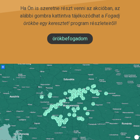
Ha Ön is szeretne részt venni az akcióban, az
alábbi gombra kattintva tájékozódhat a
Fogadj
örökbe egy keresztet!
program részleteiről!
örökbefogadom