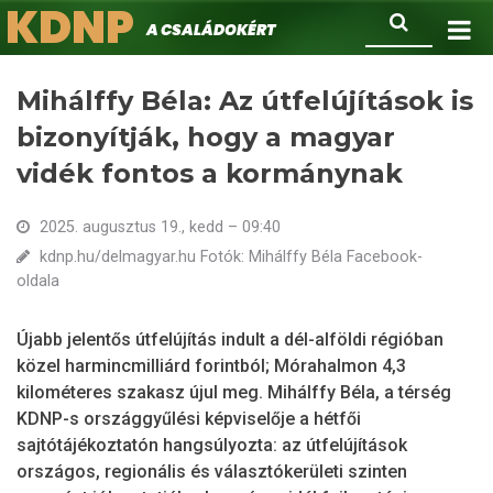
KDNP
Ugrás
Keresés
A családokért.
a
tartalomra
Mihálffy Béla: Az útfelújítások is
bizonyítják, hogy a magyar
vidék fontos a kormánynak
2025. augusztus 19., kedd – 09:40
kdnp.hu/delmagyar.hu Fotók: Mihálffy Béla Facebook-
oldala
Újabb jelentős útfelújítás indult a dél-alföldi régióban
közel harmincmilliárd forintból; Mórahalmon 4,3
kilométeres szakasz újul meg. Mihálffy Béla, a térség
KDNP-s országgyűlési képviselője a hétfői
sajtótájékoztatón hangsúlyozta: az útfelújítások
országos, regionális és választókerületi szinten