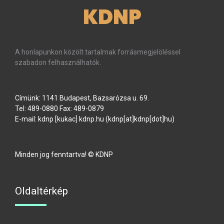
KDNP
A honlapunkon közölt tartalmak forrásmegjelöléssel
szabadon felhasználhatók.
Címünk: 1141 Budapest, Bazsarózsa u. 69.
Tel: 489-0880 Fax: 489-0879
E-mail:
kdnp
[kukac]
kdnp
.
hu
(kdnp[at]kdnp[dot]hu)
Minden jog fenntartva! © KDNP
Oldaltérkép