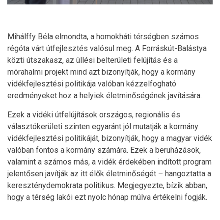
Mihálffy Béla elmondta, a homokháti térségben számos
régóta várt útfejlesztés valósul meg. A Forráskút-Balástya
közti útszakasz, az üllési belterületi felújítás és a
mórahalmi projekt mind azt bizonyítják, hogy a kormány
vidékfejlesztési politikája valóban kézzelfogható
eredményeket hoz a helyiek életminőségének javítására.
Ezek a vidéki útfelújítások országos, regionális és
választókerületi szinten egyaránt jól mutatják a kormány
vidékfejlesztési politikáját, bizonyítják, hogy a magyar vidék
valóban fontos a kormány számára. Ezek a beruházások,
valamint a számos más, a vidék érdekében indított program
jelentősen javítják az itt élők életminőségét – hangoztatta a
kereszténydemokrata politikus. Megjegyezte, bízik abban,
hogy a térség lakói ezt nyolc hónap múlva értékelni fogják.