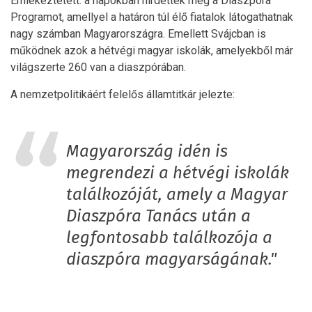
Emlékeztetett: a napokban hirdették meg a Diaszpóra
Programot, amellyel a határon túl élő fiatalok látogathatnak
nagy számban Magyarországra. Emellett Svájcban is
működnek azok a hétvégi magyar iskolák, amelyekből már
világszerte 260 van a diaszpórában.
A nemzetpolitikáért felelős államtitkár jelezte:
Magyarország idén is
megrendezi a hétvégi iskolák
találkozóját, amely a Magyar
Diaszpóra Tanács után a
legfontosabb találkozója a
diaszpóra magyarságának."