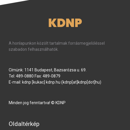
KDNP
A honlapunkon közölt tartalmak forrásmegjelöléssel
szabadon felhasználhatók.
Címünk: 1141 Budapest, Bazsarózsa u. 69.
Tel: 489-0880 Fax: 489-0879
E-mail:
kdnp
[kukac]
kdnp
.
hu
(kdnp[at]kdnp[dot]hu)
Minden jog fenntartva! © KDNP
Oldaltérkép