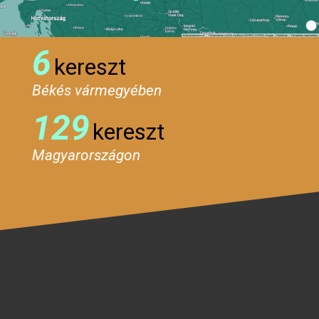
6
kereszt
Békés vármegyében
129
kereszt
Magyarországon