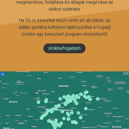
megmentése, felújítása és állaguk megóvása az
utókor számára.
Ha Ön is szeretne részt venni az akcióban, az
alábbi gombra kattintva tájékozódhat a
Fogadj
örökbe egy keresztet!
program részleteiről!
örökbefogadom