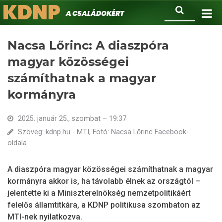
KDNP
Ugrás
Keresés
A családokért.
a
tartalomra
Nacsa Lőrinc: A diaszpóra
magyar közösségei
számíthatnak a magyar
kormányra
2025. január 25., szombat – 19:37
Szöveg: kdnp.hu - MTI, Fotó: Nacsa Lőrinc Facebook-
oldala
A diaszpóra magyar közösségei számíthatnak a magyar
kormányra akkor is, ha távolabb élnek az országtól –
jelentette ki a Miniszterelnökség nemzetpolitikáért
felelős államtitkára, a KDNP politikusa szombaton az
MTI-nek nyilatkozva.