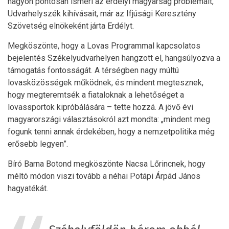
nagyon pontosan ismeri az erdélyi magyarság problémáit,
Udvarhelyszék kihívásait, már az Ifjúsági Keresztény
Szövetség elnökeként járta Erdélyt.
Megköszönte, hogy a Lovas Programmal kapcsolatos
bejelentés Székelyudvarhelyen hangzott el, hangsúlyozva a
támogatás fontosságát. A térségben nagy múltú
lovasközösségek működnek, és mindent megtesznek,
hogy megteremtsék a fiataloknak a lehetőséget a
lovassportok kipróbálására – tette hozzá. A jövő évi
magyarországi választásokról azt mondta: „mindent meg
fogunk tenni annak érdekében, hogy a nemzetpolitika még
erősebb legyen”.
Bíró Barna Botond megköszönte Nacsa Lőrincnek, hogy
méltó módon viszi tovább a néhai Potápi Árpád János
hagyatékát.