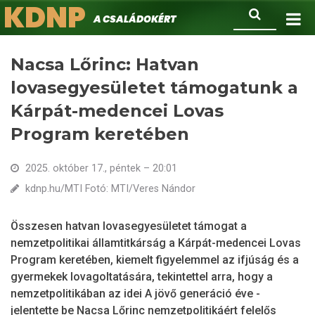
KDNP
Ugrás
Keresés
A családokért.
a
tartalomra
Nacsa Lőrinc: Hatvan
lovasegyesületet támogatunk a
Kárpát-medencei Lovas
Program keretében
2025. október 17., péntek – 20:01
kdnp.hu/MTI Fotó: MTI/Veres Nándor
Összesen hatvan lovasegyesületet támogat a
nemzetpolitikai államtitkárság a Kárpát-medencei Lovas
Program keretében, kiemelt figyelemmel az ifjúság és a
gyermekek lovagoltatására, tekintettel arra, hogy a
nemzetpolitikában az idei A jövő generáció éve -
jelentette be Nacsa Lőrinc nemzetpolitikáért felelős