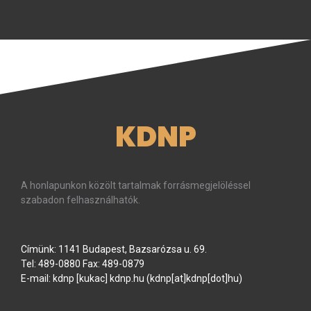
KDNP
A honlapunkon közölt tartalmak forrásmegjelöléssel
szabadon felhasználhatók.
Címünk: 1141 Budapest, Bazsarózsa u. 69.
Tel: 489-0880 Fax: 489-0879
E-mail:
kdnp
[kukac]
kdnp
.
hu
(kdnp[at]kdnp[dot]hu)