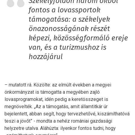
Székelyföldön három okból
fontos a lovassportok
támogatása: a székelyek
önazonosságának részét
képezi, közösségformáló ereje
van, és a turizmushoz is
hozzájárul
– mutatott rá. Közölte: az elmúlt években a megyei
önkormányzat is támogatta a megyében zajló
lovasprogramokat, idén pedig a keretösszeget is
megnövelték. „Az a támogatás, amit államtitkár úr
bejelentett, abban segít, hogy tervezhetővé, kiszámíthatóvá
teszi a jövőt” - mondta a nehéz romániai gazdasági
helyzetre utalva. Aláhúzta: ilyenkor fontos tudni, hogy