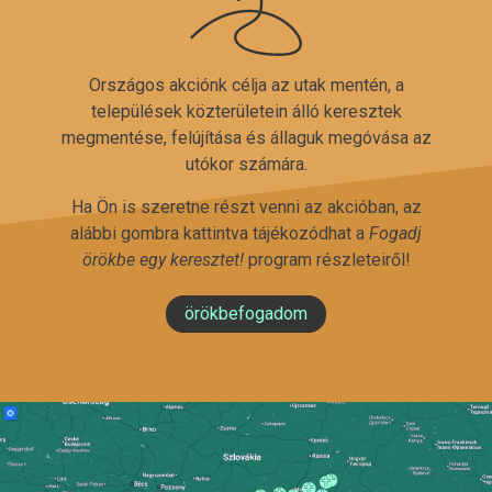
Országos akciónk célja az utak mentén, a
települések közterületein álló keresztek
megmentése, felújítása és állaguk megóvása az
utókor számára.
Ha Ön is szeretne részt venni az akcióban, az
alábbi gombra kattintva tájékozódhat a
Fogadj
örökbe egy keresztet!
program részleteiről!
örökbefogadom