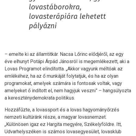
lovastáborokra,
lovasterápiára lehetett
pályázni
– emelte ki az államtitkár. Nacsa Lőrinc elődjéről, az egy
éve elhunyt Potápi Árpád Jánosról is megemlékezett, aki a
Lovas Programot elindította. „Akkor vagyunk méltóak az
emlékéhez, ha az ő munkáját folytatjuk, és ha az olyan
programokat, amelyek számára is fontosak voltak, vagy
amelyeket ő indított el, nem hagyjuk veszni” – hangsúlyozta
a kereszténydemokrata politikus.
Hozzáfűzte, a lovassport és a lovas hagyományőrzés
nemzeti kultúránk része, a magyar lovasnemzet.
„Különösen igaz ez Hargita megyére, Székelyföldre. Itt,
Udvarhelyszéken is számos lovasegyesület, lovasklub