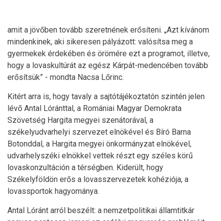
amit a jövőben tovább szeretnének erősíteni. „Azt kívánom
mindenkinek, aki sikeresen pályázott: valósítsa meg a
gyermekek érdekében és örömére ezt a programot, illetve,
hogy a lovaskultúrát az egész Kárpát-medencében tovább
erősítsük” - mondta Nacsa Lőrinc.
Kitért arra is, hogy tavaly a sajtótájékoztatón szintén jelen
lévő Antal Lóránttal, a Romániai Magyar Demokrata
Szövetség Hargita megyei szenátorával, a
székelyudvarhelyi szervezet elnökével és Bíró Barna
Botonddal, a Hargita megyei önkormányzat elnökével,
udvarhelyszéki elnökkel vettek részt egy széles körű
lovaskonzultáción a térségben. Kiderült, hogy
Székelyföldön erős a lovasszervezetek kohéziója, a
lovassportok hagyománya.
Antal Lóránt arról beszélt: a nemzetpolitikai államtitkár