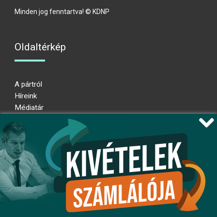
Minden jog fenntartva! © KDNP
Oldaltérkép
A pártról
Híreink
Médiatár
Impresszum
Adatkezelési nyilatkozat
Átláthatósági nyilatkozat
Ugrás az oldal tetejére
Kövessen minket!