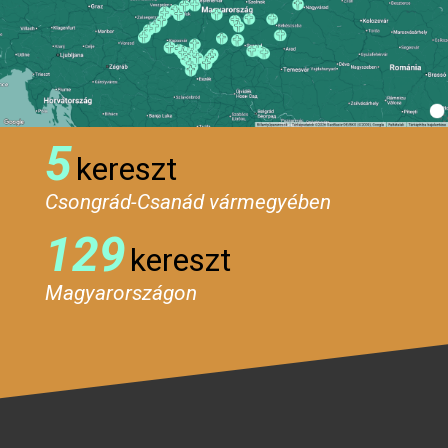
5
kereszt
Csongrád-Csanád vármegyében
129
kereszt
Magyarországon