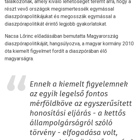
találkozónak, amely kiváló lehetőséget teremt arra, hogy a
részt vevő országok megismertessék egymással
diaszpórapolitikájukat és megosszák egymással a
diaszpórapolitikát érintő legjobb gyakorlatokat.
Nacsa Lőrinc előadásában bemutatta Magyarország
diaszpórapolitikáját, hangsúlyozva, a magyar kormány 2010
óta kiemelt figyelmet fordít a diaszpórában élő
magyarságra.
Ennek a kiemelt figyelemnek
az egyik legelső fontos
mérföldköve az egyszerűsített
honosítási eljárás - a kettős
állampolgárságról szóló
törvény - elfogadása volt,