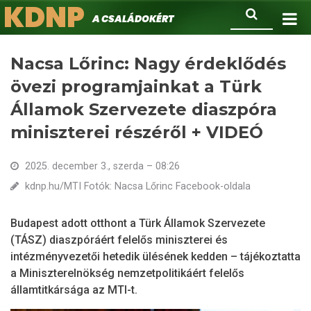
KDNP
Ugrás
Keresés
A családokért.
a
tartalomra
Nacsa Lőrinc: Nagy érdeklődés
övezi programjainkat a Türk
Államok Szervezete diaszpóra
miniszterei részéről + VIDEÓ
2025. december 3., szerda – 08:26
kdnp.hu/MTI Fotók: Nacsa Lőrinc Facebook-oldala
Budapest adott otthont a Türk Államok Szervezete
(TÁSZ) diaszpóráért felelős miniszterei és
intézményvezetői hetedik ülésének kedden – tájékoztatta
a Miniszterelnökség nemzetpolitikáért felelős
államtitkársága az MTI-t.