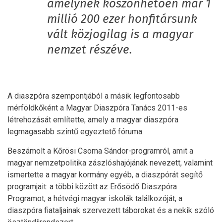
amelynek köszönhetően már 1
millió 200 ezer honfitársunk
vált közjogilag is a magyar
nemzet részéve.
A diaszpóra szempontjából a másik legfontosabb
mérföldkőként a Magyar Diaszpóra Tanács 2011-es
létrehozását említette, amely a magyar diaszpóra
legmagasabb szintű egyeztető fóruma.
Beszámolt a Kőrösi Csoma Sándor-programról, amit a
magyar nemzetpolitika zászlóshajójának nevezett, valamint
ismertette a magyar kormány egyéb, a diaszpórát segítő
programjait: a többi között az Erősödő Diaszpóra
Programot, a hétvégi magyar iskolák találkozóját, a
diaszpóra fiataljainak szervezett táborokat és a nekik szóló