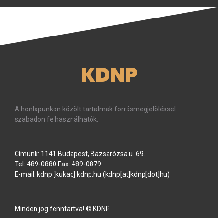
KDNP
A honlapunkon közölt tartalmak forrásmegjelöléssel
szabadon felhasználhatók.
Címünk: 1141 Budapest, Bazsarózsa u. 69.
Tel: 489-0880 Fax: 489-0879
E-mail:
kdnp
[kukac]
kdnp
.
hu
(kdnp[at]kdnp[dot]hu)
Minden jog fenntartva! © KDNP