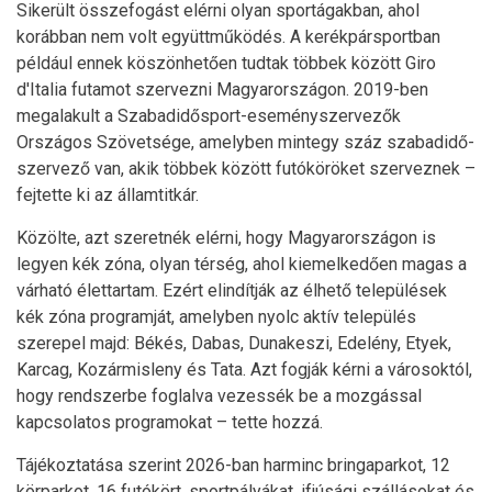
Sikerült összefogást elérni olyan sportágakban, ahol
korábban nem volt együttműködés. A kerékpársportban
például ennek köszönhetően tudtak többek között Giro
d'Italia futamot szervezni Magyarországon. 2019-ben
megalakult a Szabadidősport-eseményszervezők
Országos Szövetsége, amelyben mintegy száz szabadidő-
szervező van, akik többek között futóköröket szerveznek –
fejtette ki az államtitkár.
Közölte, azt szeretnék elérni, hogy Magyarországon is
legyen kék zóna, olyan térség, ahol kiemelkedően magas a
várható élettartam. Ezért elindítják az élhető települések
kék zóna programját, amelyben nyolc aktív település
szerepel majd: Békés, Dabas, Dunakeszi, Edelény, Etyek,
Karcag, Kozármisleny és Tata. Azt fogják kérni a városoktól,
hogy rendszerbe foglalva vezessék be a mozgással
kapcsolatos programokat – tette hozzá.
Tájékoztatása szerint 2026-ban harminc bringaparkot, 12
körparkot, 16 futókört, sportpályákat, ifjúsági szállásokat és