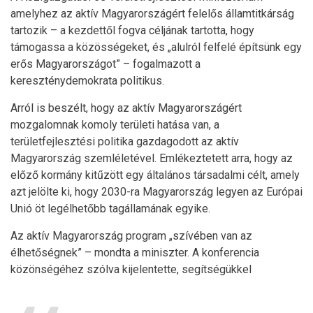
amelyhez az aktív Magyarországért felelős államtitkárság
tartozik – a kezdettől fogva céljának tartotta, hogy
támogassa a közösségeket, és „alulról felfelé építsünk egy
erős Magyarországot” – fogalmazott a
kereszténydemokrata politikus.
Arról is beszélt, hogy az aktív Magyarországért
mozgalomnak komoly területi hatása van, a
területfejlesztési politika gazdagodott az aktív
Magyarország szemléletével. Emlékeztetett arra, hogy az
előző kormány kitűzött egy általános társadalmi célt, amely
azt jelölte ki, hogy 2030-ra Magyarország legyen az Európai
Unió öt legélhetőbb tagállamának egyike.
Az aktív Magyarország program „szívében van az
élhetőségnek” – mondta a miniszter. A konferencia
közönségéhez szólva kijelentette, segítségükkel