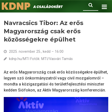
KDNP
Ugrás
Keresés
A családokért.
a
tartalomra
Navracsics Tibor: Az erős
Magyarország csak erős
közösségekre épülhet
2025. november 25., kedd – 16:00
kdnp.hu/MTI Fotók: MTI/Vasvári Tamás
Az erős Magyarország csak erős közösségekre épülhet,
legyen szó önkormányzatról vagy civil mozgalomról –
mondta a közigazgatási és területfejlesztési miniszter
kedden Siófokon, az Aktív Magyarország konferencián.