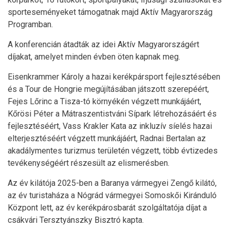
sporteseményeket támogatnak majd Aktív Magyarország
Programban.
A konferencián átadták az idei Aktív Magyarországért
díjakat, amelyet minden évben öten kapnak meg.
Eisenkrammer Károly a hazai kerékpársport fejlesztésében
és a Tour de Hongrie megújításában játszott szerepéért,
Fejes Lőrinc a Tisza-tó környékén végzett munkájáért,
Kőrösi Péter a Mátraszentistváni Sípark létrehozásáért és
fejlesztéséért, Vass Krakler Kata az inkluzív síelés hazai
elterjesztéséért végzett munkájáért, Radnai Bertalan az
akadálymentes turizmus területén végzett, több évtizedes
tevékenységéért részesült az elismerésben.
Az év kilátója 2025-ben a Baranya vármegyei Zengő kilátó,
az év turistaháza a Nógrád vármegyei Somoskői Kiránduló
Központ lett, az év kerékpárosbarát szolgáltatója díjat a
csákvári Tersztyánszky Bisztró kapta.