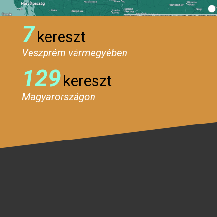
7
kereszt
Veszprém vármegyében
129
kereszt
Magyarországon