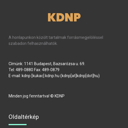
KDNP
A honlapunkon közölt tartalmak forrásmegjelöléssel
szabadon felhasználhatók.
Címünk: 1141 Budapest, Bazsarózsa u. 69.
Tel: 489-0880 Fax: 489-0879
E-mail:
kdnp
[kukac]
kdnp
.
hu
(kdnp[at]kdnp[dot]hu)
Minden jog fenntartva! © KDNP
Oldaltérkép