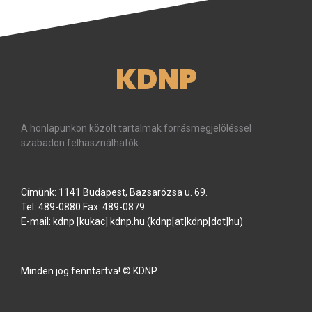
KDNP
A honlapunkon közölt tartalmak forrásmegjelöléssel
szabadon felhasználhatók.
Címünk: 1141 Budapest, Bazsarózsa u. 69.
Tel: 489-0880 Fax: 489-0879
E-mail:
kdnp
[kukac]
kdnp
.
hu
(kdnp[at]kdnp[dot]hu)
Minden jog fenntartva! © KDNP