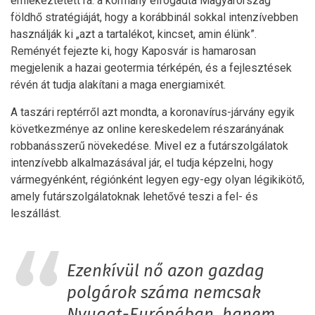
emlékeztetett rá: a kormány elfogadta Magyarország
földhő stratégiáját, hogy a korábbinál sokkal intenzívebben
használják ki „azt a tartalékot, kincset, amin élünk”.
Reményét fejezte ki, hogy Kaposvár is hamarosan
megjelenik a hazai geotermia térképén, és a fejlesztések
révén át tudja alakítani a maga energiamixét.
A taszári reptérről azt mondta, a koronavírus-járvány egyik
következménye az online kereskedelem részarányának
robbanásszerű növekedése. Mivel ez a futárszolgálatok
intenzívebb alkalmazásával jár, el tudja képzelni, hogy
vármegyénként, régiónként legyen egy-egy olyan légikikötő,
amely futárszolgálatoknak lehetővé teszi a fel- és
leszállást.
Ezenkívül nő azon gazdag
polgárok száma nemcsak
Nyugat-Európában, hanem