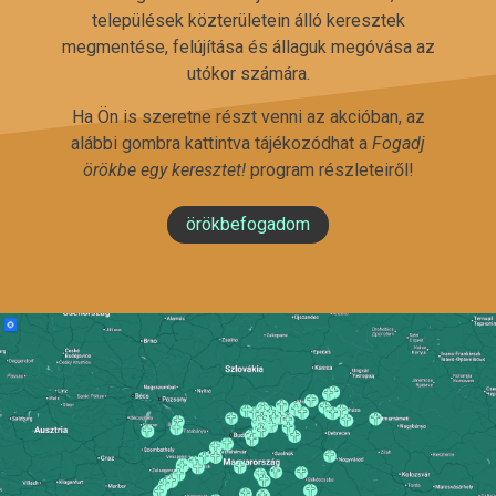
települések közterületein álló keresztek
megmentése, felújítása és állaguk megóvása az
utókor számára.
Ha Ön is szeretne részt venni az akcióban, az
alábbi gombra kattintva tájékozódhat a
Fogadj
örökbe egy keresztet!
program részleteiről!
örökbefogadom