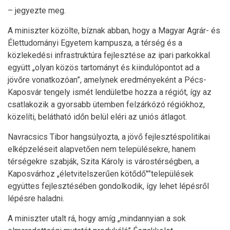
– jegyezte meg.
A miniszter közölte, bíznak abban, hogy a Magyar Agrár- és
Élettudományi Egyetem kampusza, a térség és a
közlekedési infrastruktúra fejlesztése az ipari parkokkal
együtt „olyan közös tartományt és kiindulópontot ad a
jövőre vonatkozóan”, amelynek eredményeként a Pécs-
Kaposvár tengely ismét lendületbe hozza a régiót, így az
csatlakozik a gyorsabb ütemben felzárkózó régiókhoz,
közelíti, belátható időn belül eléri az uniós átlagot.
Navracsics Tibor hangsúlyozta, a jövő fejlesztéspolitikai
elképzeléseit alapvetően nem településekre, hanem
térségekre szabják, Szita Károly is várostérségben, a
Kaposvárhoz „életvitelszerűen kötődő"”települések
együttes fejlesztésében gondolkodik, így lehet lépésről
lépésre haladni.
A miniszter utalt rá, hogy amíg „mindannyian a sok