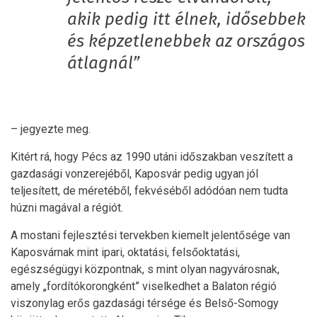
akik pedig itt élnek, idősebbek
és képzetlenebbek az országos
átlagnál”
– jegyezte meg.
Kitért rá, hogy Pécs az 1990 utáni időszakban veszített a
gazdasági vonzerejéből, Kaposvár pedig ugyan jól
teljesített, de méretéből, fekvéséből adódóan nem tudta
húzni magával a régiót.
A mostani fejlesztési tervekben kiemelt jelentősége van
Kaposvárnak mint ipari, oktatási, felsőoktatási,
egészségügyi központnak, s mint olyan nagyvárosnak,
amely „fordítókorongként” viselkedhet a Balaton régió
viszonylag erős gazdasági térsége és Belső-Somogy