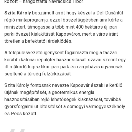
között – hangoztatta Navracsics Tibor.
Szita Károly
beszámolt arról, hogy készül a Dél-Dunántúl
régió mintaprogramja, ezzel összefüggésben arra kérte a
minisztert, támogassa a több mint 400 hektáros új ipari
parki övezet kialakítását Kaposváron, mert a város iránt
töretlen a befektetői érdeklődés.
A településvezető igényként fogalmazta meg a taszári
korábbi katonai repülőtér hasznosítását, szavai szerint egy
itt működő logisztikai ipari park és cargobázis ugyancsak
segítené a térség felzárkózását.
Szita Károly fontosnak nevezte Kaposvár északi elkerülő
útjának megépítését, a geotermikus energia
hasznosításában rejlő lehetőségek kiaknázását, továbbá
gyorsforgalmi út létesítését a somogyi vármegyeszékhely
és Pécs között.