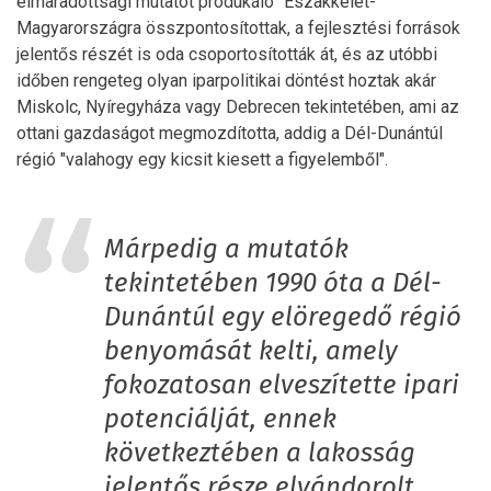
elmaradottsági mutatót produkáló” Északkelet-
Magyarországra összpontosítottak, a fejlesztési források
jelentős részét is oda csoportosították át, és az utóbbi
időben rengeteg olyan iparpolitikai döntést hoztak akár
Miskolc, Nyíregyháza vagy Debrecen tekintetében, ami az
ottani gazdaságot megmozdította, addig a Dél-Dunántúl
régió "valahogy egy kicsit kiesett a figyelemből".
Márpedig a mutatók
tekintetében 1990 óta a Dél-
Dunántúl egy elöregedő régió
benyomását kelti, amely
fokozatosan elveszítette ipari
potenciálját, ennek
következtében a lakosság
jelentős része elvándorolt,