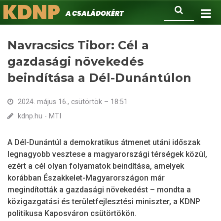
KDNP
Ugrás
Keresés
A családokért.
a
tartalomra
Navracsics Tibor: Cél a
gazdasági növekedés
beindítása a Dél-Dunántúlon
2024. május 16., csütörtök – 18:51
kdnp.hu - MTI
A Dél-Dunántúl a demokratikus átmenet utáni időszak
legnagyobb vesztese a magyarországi térségek közül,
ezért a cél olyan folyamatok beindítása, amelyek
korábban Északkelet-Magyarországon már
megindították a gazdasági növekedést – mondta a
közigazgatási és területfejlesztési miniszter, a KDNP
politikusa Kaposváron csütörtökön.