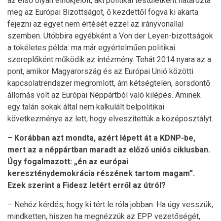
az első olyan elnökjelölt, aki politikai testületként határozta
meg az Európai Bizottságot, ő kezdettől fogva ki akarta
fejezni az egyet nem értését ezzel az irányvonallal
szemben. Utóbbira egyébként a Von der Leyen-bizottságok
a tökéletes példa: ma már egyértelműen politikai
szereplőként működik az intézmény. Tehát 2014 nyara az a
pont, amikor Magyarország és az Európai Unió közötti
kapcsolatrendszer megromlott, ám kétségtelen, sorsdöntő
állomás volt az Európai Néppártból való kilépés. Aminek
egy talán sokak által nem kalkulált belpolitikai
következménye az lett, hogy elveszítettük a középosztályt.
– Korábban azt mondta, azért lépett át a KDNP-be,
mert az a néppártban maradt az előző uniós ciklusban.
Úgy fogalmazott: „én az európai
kereszténydemokrácia részének tartom magam”.
Ezek szerint a Fidesz letért erről az útról?
– Nehéz kérdés, hogy ki tért le róla jobban. Ha úgy vesszük,
mindketten, hiszen ha megnézzük az EPP vezetőségét,