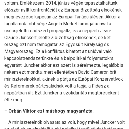
voltam. Emlékszem: 2014. június végén tapasztalhattunk
először nyílt konfrontációt az Európai Bizottság elnökének
megnevezése kapcsán az Európai Tanács ülésén. Akkor a
tagállamok többsége Angela Merkel támogatásával a
csúcsjelölti rendszert propagálta, és a néppárti Jean-
Claude Junckert jelölte a bizottság elnökének, de két
ország ezt nem támogatta: az Egyesült Királyság és
Magyarország. Ez a konfliktus kihatott az unióval való
kapcsolatrendszerünkre és a belpolitikai folyamatokra
egyaránt. Juncker akkor ezt azért is sérelmezte, legalábbis
nekem ezt mondta, mert ellentétben David Cameron brit
miniszterelnökkel, akinek a pártja az Európai Konzervatívok
és Reformerek pártcsaládnak volt a tagja, a Fidesz a
néppártban ült. Ezt Juncker a szolidaritás megtöréseként
élte meg.
– Orbán Viktor ezt máshogy magyarázta.
– A miniszterelnök olvasata az volt, hogy mivel Juncker volt