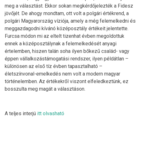
meg a választást. Ekkor sokan megkérdőjelezték a Fidesz
jövőjét. De ahogy mondtam, ott volt a polgári értékrend, a
polgári Magyarország víziója, amely a még felemelkedni és
meggazdagodni kívánó középosztály értékeit jelentette.
Furcsa módon mi az eltelt tizenhat évben megoldottuk
ennek a középosztálynak a felemelkedését anyagi
értelemben, hiszen talán soha ilyen bőkezű család- vagy
éppen vállalkozás­támogatási rendszer, ilyen példátlan –
különösen az első tíz évben tapasztalható –
életszínvonal-­emelkedés nem volt a modern magyar
történelemben. Az értékekről viszont elfeledkeztünk, ez
bosszulta meg magát a választáson.
A teljes interjú
itt olvasható