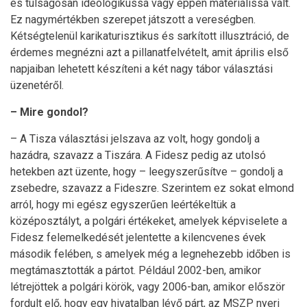
és túlságosan ideologikussá vagy éppen materiálissá vált.
Ez nagymértékben szerepet játszott a vereségben.
Kétségtelenül karikaturisztikus és sarkított illusztráció, de
érdemes megnézni azt a pillanatfelvételt, amit április első
napjaiban lehetett készíteni a két nagy tábor választási
üzenetéről.
– Mire gondol?
– A Tisza választási jelszava az volt, hogy gondolj a
hazádra, szavazz a Tiszára. A Fidesz pedig az utolsó
hetekben azt üzente, hogy – leegyszerűsítve – gondolj a
zsebedre, szavazz a Fideszre. Szerintem ez sokat elmond
arról, hogy mi egész egyszerűen leértékeltük a
középosztályt, a polgári értékeket, amelyek képviselete a
Fidesz felemelkedését jelentette a kilencvenes évek
második felében, s amelyek még a legnehezebb időben is
megtámasztották a pártot. Például 2002-ben, amikor
létrejöttek a polgári körök, vagy 2006-ban, amikor először
fordult elő, hogy egy hivatalban lévő párt, az MSZP nyeri