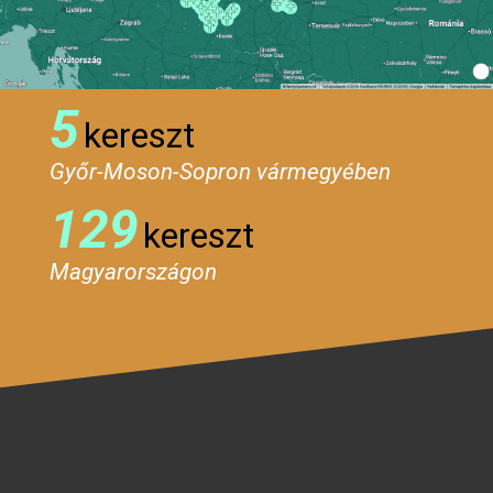
5
kereszt
Győr-Moson-Sopron vármegyében
129
kereszt
Magyarországon