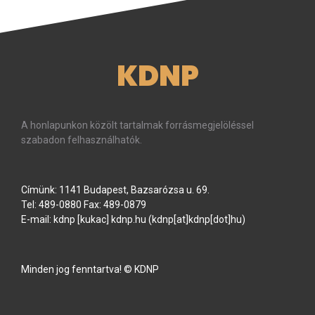
KDNP
A honlapunkon közölt tartalmak forrásmegjelöléssel
szabadon felhasználhatók.
Címünk: 1141 Budapest, Bazsarózsa u. 69.
Tel: 489-0880 Fax: 489-0879
E-mail:
kdnp
[kukac]
kdnp
.
hu
(kdnp[at]kdnp[dot]hu)
Minden jog fenntartva! © KDNP