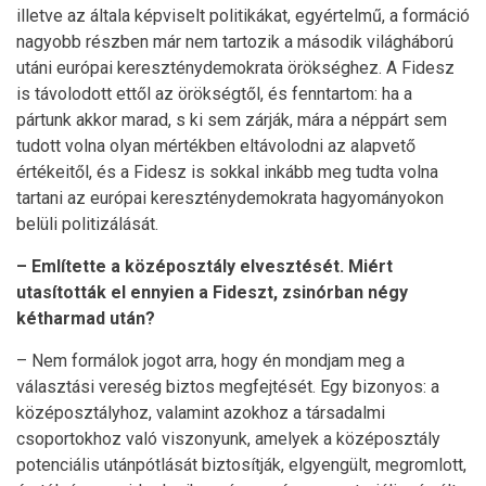
illetve az általa képviselt politikákat, egyértelmű, a formáció
nagyobb részben már nem tartozik a második világháború
utáni európai kereszténydemokrata örökséghez. A Fidesz
is távolodott ettől az örökségtől, és fenntartom: ha a
pártunk akkor marad, s ki sem zárják, mára a néppárt sem
tudott volna olyan mértékben eltávolodni az alapvető
értékeitől, és a Fidesz is sokkal inkább meg tudta volna
tartani az európai kereszténydemokrata hagyományokon
belüli politizálását.
– Említette a középosztály elvesztését. Miért
utasították el ennyien a Fideszt, zsinórban négy
kétharmad után?
– Nem formálok jogot arra, hogy én mondjam meg a
választási vereség biztos megfejtését. Egy bizonyos: a
középosztályhoz, valamint azokhoz a társadalmi
csoportokhoz való viszonyunk, amelyek a középosztály
potenciális utánpótlását biztosítják, elgyengült, megromlott,