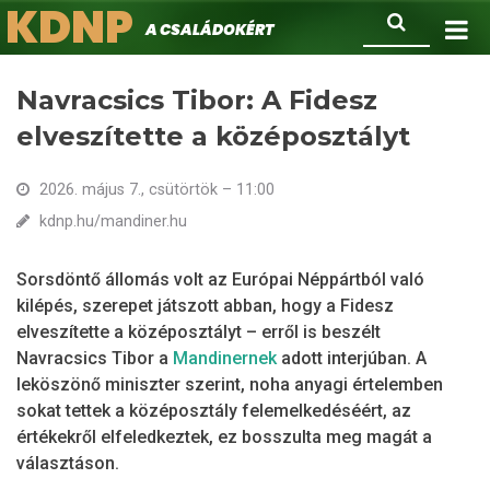
KDNP
Ugrás
Keresés
A családokért.
a
tartalomra
Navracsics Tibor: A Fidesz
elveszítette a középosztályt
2026. május 7., csütörtök – 11:00
kdnp.hu/mandiner.hu
Sorsdöntő állomás volt az Európai Néppártból való
kilépés, szerepet játszott abban, hogy a Fidesz
elveszítette a középosztályt – erről is beszélt
Navracsics Tibor a
Mandinernek
adott interjúban. A
leköszönő miniszter szerint, noha anyagi értelemben
sokat tettek a középosztály felemelkedéséért, az
értékekről elfeledkeztek, ez bosszulta meg magát a
választáson.