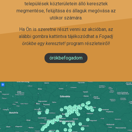
települések közterületein álló keresztek
megmentése, felújítása és állaguk megóvása az
utókor számára.
Ha Ön is szeretne részt venni az akcióban, az
alábbi gombra kattintva tájékozódhat a
Fogadj
örökbe egy keresztet!
program részleteiről!
örökbefogadom