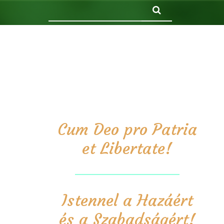
Keresés
Cum Deo pro Patria
et Libertate!
Istennel a Hazáért
és a Szabadságért!