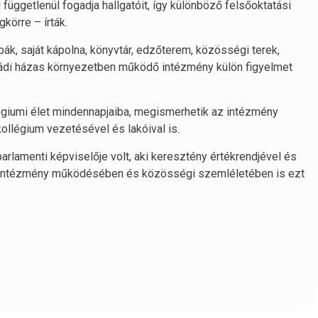
üggetlenül fogadja hallgatóit, így különböző felsőoktatási
körre – írták.
ák, saját kápolna, könyvtár, edzőterem, közösségi terek,
aládi házas környezetben működő intézmény külön figyelmet
légiumi élet mindennapjaiba, megismerhetik az intézmény
ollégium vezetésével és lakóival is.
arlamenti képviselője volt, aki keresztény értékrendjével és
Az intézmény működésében és közösségi szemléletében is ezt