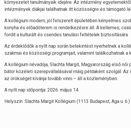
környezetet tanulmányaik idejére. Az intézmény egyetemektől f
intézmények diákjai találhatnak itt közösségre és támogató lég
A kollégium modern, jól felszerelt épületében kényelmes szob
konyha és előadóterem is rendelkezésre áll. A kellemes, cs
fordít a kulturált és csendes tanulási feltételek biztosítására.
Az érdeklődők a nyílt nap során betekintést nyerhetnek a kol
szakmai és közösségi programjait, valamint találkozhatnak a k
A kollégium névadója, Slachta Margit, Magyarország első női p
bátor közéleti szerepvállalásával máig példaként szolgál. 
az örökséget kívánja tovább vinni – áll a közleményben.
A nyílt nap időpontja: 2026. május 14.
Helyszín: Slachta Margit Kollégium (1113 Budapest, Aga u. 6.)