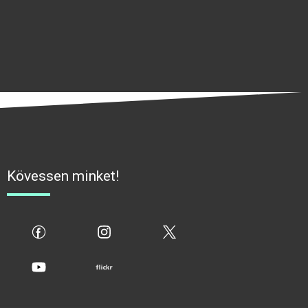
Kövessen minket!
fb
ig
x
yt
flickr