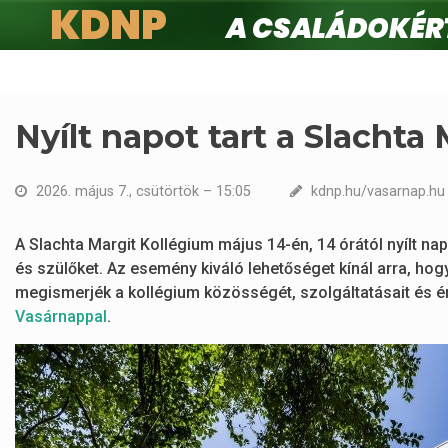
KDNP
A családokért.
Ugrás
a
tartalomra
Nyílt napot tart a Slachta
2026. május 7., csütörtök – 15:05
kdnp.hu/vasarnap.hu
A Slachta Margit Kollégium május 14-én, 14 órától nyílt nap
és szülőket. Az esemény kiváló lehetőséget kínál arra, hogy
megismerjék a kollégium közösségét, szolgáltatásait és é
Vasárnappal
.