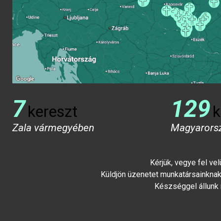
7
129
kereszt
k
Zala vármegyében
Magyarors
Kérjük, vegye fel ve
Küldjön üzenetet munkatársainknak 
Készséggel állunk