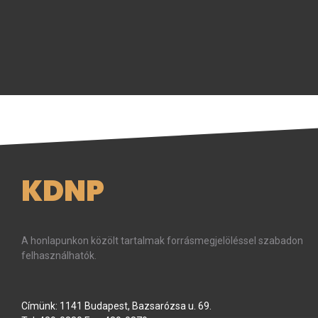
KDNP
A honlapunkon közölt tartalmak forrásmegjelöléssel szabadon
felhasználhatók.
Címünk: 1141 Budapest, Bazsarózsa u. 69.