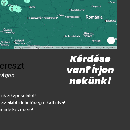
Kérdése
ereszt
van? Írjon
zágon
nekünk!
lünk a kapcsolatot!
az alábbi lehetőségre kattintva!
 rendelkezésére!