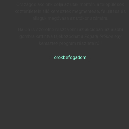
Országos akciónk célja az utak mentén, a települések
közterületein álló keresztek megmentése, felújítása és
állaguk megóvása az utókor számára.
Ha Ön is szeretne részt venni az akcióban, az alábbi
gombra kattintva tájékozódhat a
Fogadj örökbe egy
keresztet!
program részleteiről!
örökbefogadom