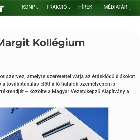
KDNP
FRAKCIÓ
HÍREK
MÉDIATÁR
KAPCSOLAT
 Margit Kollégium
ot szervez, amelyre szeretettel várja az érdeklődő diákokat
 a továbbtanulás előtt álló fiatalok személyesen is
rtékrendjét – közölte a Magyar Vezetőképző Alapítvány a