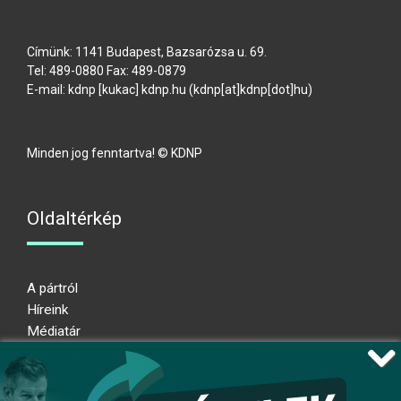
Címünk: 1141 Budapest, Bazsarózsa u. 69.
Tel: 489-0880 Fax: 489-0879
E-mail:
kdnp
[kukac]
kdnp
.
hu
(kdnp[at]kdnp[dot]hu)
Minden jog fenntartva! © KDNP
Oldaltérkép
A pártról
Híreink
Médiatár
Impresszum
Adatkezelési nyilatkozat
Átláthatósági nyilatkozat