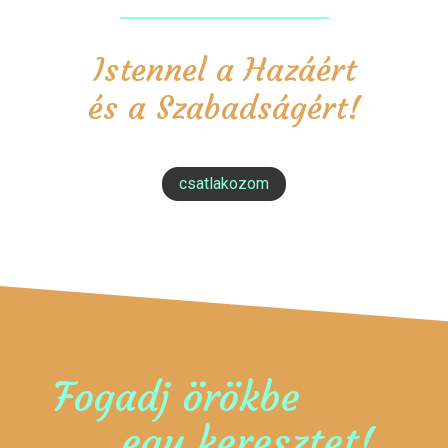
Istennel a Hazáért
és a Szabadságért!
csatlakozom
Fogadj örökbe
egy keresztet!