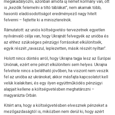
megakadályozni, azonban amióta új német kormány van, ott
is „kezdik felemelni a tiltó táblákat”, nem akarnak több,
hasonló eladósodottságot eredményező nagy hitelt
felvenni – fejtette ki a miniszterelnök.
Rámutatott: az uniós költségvetés-tervezetnek egyetlen
nyilvánvaló célja van, hogy Ukrajnát felvegyék az unióba és
az ehhez szükséges pénzügyi forrásokat elkülönítsék,
egyik részét „ravaszul, leplezetten, másik részét nyíltan”.
Holott nincs döntés arról, hogy Ukrajna tagja lesz az Európai
Uniónak, ezért erre pénzt elkülöníteni sem helyes. Ukrajna
felvétele nincs a belátható jövőben, ha viszont nem veszik
fel az unióba az ukránokat, akkor másfajta kapcsolatot kell
velük kialakítani, és egy ilyen együttműködés pénzügyi
alapjait kellene a költségvetésben meghatározni –
magyarázta Orbán.
Kitért arra, hogy a költségvetésben elvesznek pénzeket a
mezőgazdaságtól is, miközben nem derül ki, hogy azért