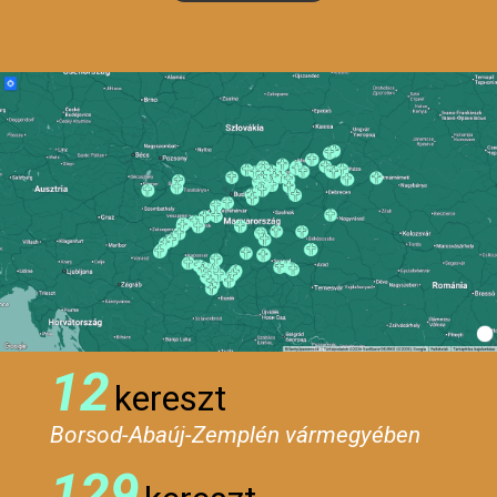
12
kereszt
Borsod-Abaúj-Zemplén vármegyében
129