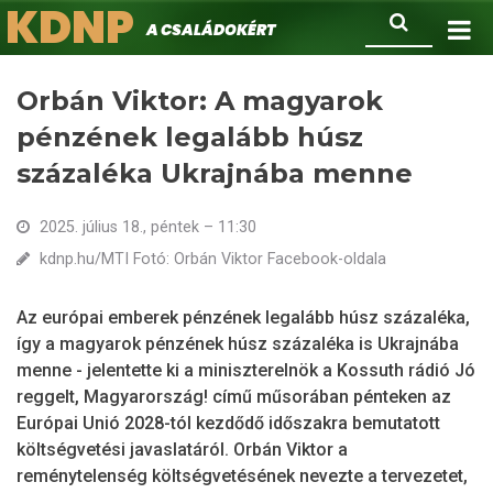
KDNP
Ugrás
Keresés
A családokért.
a
tartalomra
Orbán Viktor: A magyarok
pénzének legalább húsz
százaléka Ukrajnába menne
2025. július 18., péntek – 11:30
kdnp.hu/MTI Fotó: Orbán Viktor Facebook-oldala
Az európai emberek pénzének legalább húsz százaléka,
így a magyarok pénzének húsz százaléka is Ukrajnába
menne - jelentette ki a miniszterelnök a Kossuth rádió Jó
reggelt, Magyarország! című műsorában pénteken az
Európai Unió 2028-tól kezdődő időszakra bemutatott
költségvetési javaslatáról. Orbán Viktor a
reménytelenség költségvetésének nevezte a tervezetet,