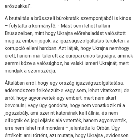
erőszakkal”.
A brutalitás a brüsszeli bürokraták szempontjából is kínos
– folytatta a kormányfő. - Mást sem lehet hallani
Brüsszelben, mint hogy Ukrajna előrehaladást valósított
meg az emberi jogok, az igazságszolgáltatás területén, a
korrupció elleni harcban. Azt látják, hogy Ukrajna nemhogy
érett, hanem már túlérett az európai uniós tagságra, aminek
semmi köze a valósághoz, ha valaki ismeri Ukrajnát, mert
mondjuk a szomszédja.
Általában arról, hogy egy ország igazságszolgáltatása,
adórendszere felkészült-e vagy sem, lehet vitatkozni, de
arról, hogy agyonvertek egy embert, mert nem akart
bevonulni, vagy úgy gondolta, hogy nem vonatkozik rá a
jogszabály, ami szerint katonának kell állnia, és nem
elfogták és jogi eljárás alá vetették, hanem agyonverték,
erre nem lehet mit mondani – jelentette ki Orbán. Úgy
értékelt: ami történt, azt mutatja, hogy Ukrajna „evidensen