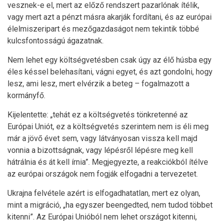
vesznek-e el, mert az előző rendszert pazarlónak ítélik,
vagy mert azt a pénzt másra akarják fordítani, és az európai
élelmiszeripart és mezőgazdaságot nem tekintik többé
kulcsfontosságú ágazatnak.
Nem lehet egy költségvetésben csak úgy az élő húsba egy
éles késsel belehasítani, vágni egyet, és azt gondolni, hogy
lesz, ami lesz, mert elvérzik a beteg – fogalmazott a
kormányfő.
Kijelentette: „tehát ez a költségvetés tönkretenné az
Európai Uniót, ez a költségvetés szerintem nem is éli meg
már a jövő évet sem, vagy látványosan vissza kell majd
vonnia a bizottságnak, vagy lépésről lépésre meg kell
hátrálnia és át kell írnia”. Megjegyezte, a reakciókból ítélve
az európai országok nem fogják elfogadni a tervezetet.
Ukrajna felvétele azért is elfogadhatatlan, mert ez olyan,
mint a migráció, „ha egyszer beengedted, nem tudod többet
kitenni”. Az Európai Unióból nem lehet országot kitenni,