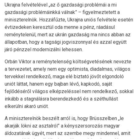
Ukrajna felvételével „az ő gazdasági problémái a mi
gazdasági problémáinkká válnak” – figyelmeztetett a
miniszterelnök. Hozzáfűzte, Ukrajna uniós felvétele esetén
évtizedeken keresztül oda menne a pénz, ráadásul
reménytelenül, mert az ukrán gazdaság ma nincs abban az
állapotban, hogy a tagsági jogviszonnyal és azzal együtt
járó pénzzel modernizálni lehessen.
Orbán Viktor a reménytelenség költségvetésének nevezte
a tervezetet, amely nem egy optimista, diadalmas, világos
tervekkel rendelkező, maga elé biztató jövőt elgondoló
uniót láttat, hanem egy bajban lévő, kapkodó, saját
fejlődéséről világos elképzeléssel nem rendelkező, sokkal
inkább a stagnálásra berendezkedő és a széthullást
elkerülni akaró uniót.
A miniszterelnök beszélt arról is, hogy Brüsszelben „le
akarják lökni az asztalról” a kényszersorozás magyar
áldozatának ügyét, mert az szembe megy mindennel, amit