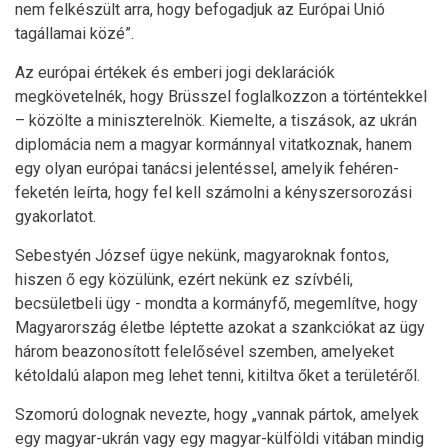
nem felkészült arra, hogy befogadjuk az Európai Unió
tagállamai közé”.
Az európai értékek és emberi jogi deklarációk
megkövetelnék, hogy Brüsszel foglalkozzon a történtekkel
– közölte a miniszterelnök. Kiemelte, a tiszások, az ukrán
diplomácia nem a magyar kormánnyal vitatkoznak, hanem
egy olyan európai tanácsi jelentéssel, amelyik fehéren-
feketén leírta, hogy fel kell számolni a kényszersorozási
gyakorlatot.
Sebestyén József ügye nekünk, magyaroknak fontos,
hiszen ő egy közülünk, ezért nekünk ez szívbéli,
becsületbeli ügy - mondta a kormányfő, megemlítve, hogy
Magyarország életbe léptette azokat a szankciókat az ügy
három beazonosított felelősével szemben, amelyeket
kétoldalú alapon meg lehet tenni, kitiltva őket a területéről.
Szomorú dolognak nevezte, hogy „vannak pártok, amelyek
egy magyar-ukrán vagy egy magyar-külföldi vitában mindig