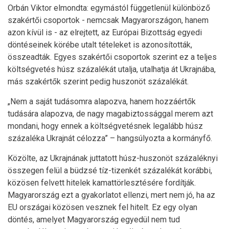
Orbán Viktor elmondta: egymástól függetlenül különböző
szakértői csoportok - nemcsak Magyarországon, hanem
azon kívül is - az elrejtett, az Európai Bizottság egyedi
döntéseinek körébe utalt tételeket is azonosították,
összeadták. Egyes szakértői csoportok szerint ez a teljes
költségvetés húsz százalékát utalja, utalhatja át Ukrajnába,
más szakértők szerint pedig huszonöt százalékát.
„Nem a saját tudásomra alapozva, hanem hozzáértők
tudására alapozva, de nagy magabiztossággal merem azt
mondani, hogy ennek a költségvetésnek legalább húsz
százaléka Ukrajnát célozza” – hangsúlyozta a kormányfő.
Közölte, az Ukrajnának juttatott húsz-huszonöt százaléknyi
összegen felül a büdzsé tíz-tizenkét százalékát korábbi,
közösen felvett hitelek kamattörlesztésére fordítják.
Magyarország ezt a gyakorlatot ellenzi, mert nem jó, ha az
EU országai közösen vesznek fel hitelt. Ez egy olyan
döntés, amelyet Magyarország egyedül nem tud