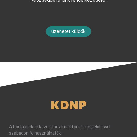
üzenetet küldök
KDNP
A honlapunkon közölt tartalmak forrásmegjelöléssel
szabadon felhasználhatók.