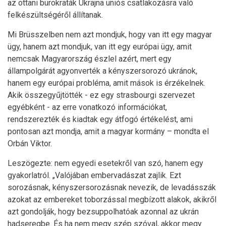
az ottani bürokraták Ukrajna uniós csatlakozásra való
felkészültségéről állítanak.
Mi Brüsszelben nem azt mondjuk, hogy van itt egy magyar
ügy, hanem azt mondjuk, van itt egy európai ügy, amit
nemcsak Magyarország észlel azért, mert egy
állampolgárát agyonverték a kényszersorozó ukránok,
hanem egy európai probléma, amit mások is érzékelnek.
Akik összegyűjtötték - ez egy strasbourgi szervezet
egyébként - az erre vonatkozó információkat,
rendszerezték és kiadtak egy átfogó értékelést, ami
pontosan azt mondja, amit a magyar kormány – mondta el
Orbán Viktor.
Leszögezte: nem egyedi esetekről van szó, hanem egy
gyakorlatról. „Valójában embervadászat zajlik. Ezt
sorozásnak, kényszersorozásnak nevezik, de levadásszák
azokat az embereket toborzással megbízott alakok, akikről
azt gondolják, hogy bezsuppolhatóak azonnal az ukrán
hadseregbe. És ha nem megy szép szóval, akkor megy