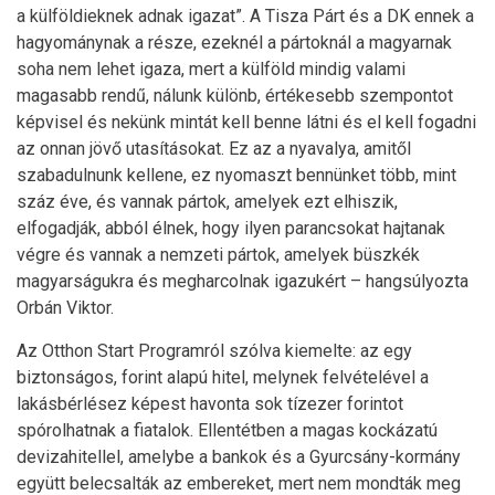
a külföldieknek adnak igazat”. A Tisza Párt és a DK ennek a
hagyománynak a része, ezeknél a pártoknál a magyarnak
soha nem lehet igaza, mert a külföld mindig valami
magasabb rendű, nálunk különb, értékesebb szempontot
képvisel és nekünk mintát kell benne látni és el kell fogadni
az onnan jövő utasításokat. Ez az a nyavalya, amitől
szabadulnunk kellene, ez nyomaszt bennünket több, mint
száz éve, és vannak pártok, amelyek ezt elhiszik,
elfogadják, abból élnek, hogy ilyen parancsokat hajtanak
végre és vannak a nemzeti pártok, amelyek büszkék
magyarságukra és megharcolnak igazukért – hangsúlyozta
Orbán Viktor.
Az Otthon Start Programról szólva kiemelte: az egy
biztonságos, forint alapú hitel, melynek felvételével a
lakásbérlésez képest havonta sok tízezer forintot
spórolhatnak a fiatalok. Ellentétben a magas kockázatú
devizahitellel, amelybe a bankok és a Gyurcsány-kormány
együtt belecsalták az embereket, mert nem mondták meg