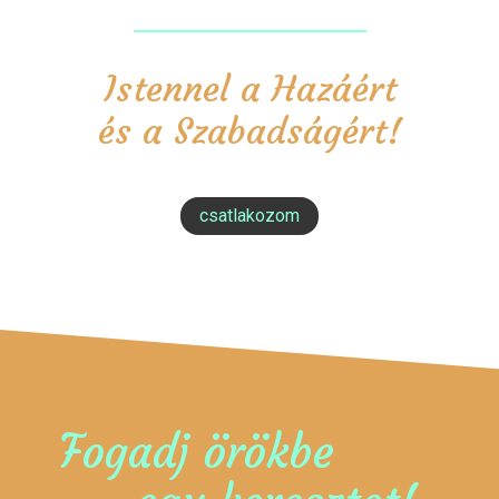
Istennel a Hazáért
és a Szabadságért!
csatlakozom
Fogadj örökbe