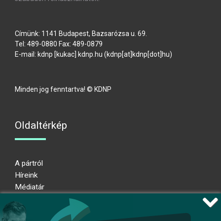
Címünk: 1141 Budapest, Bazsarózsa u. 69.
Tel: 489-0880 Fax: 489-0879
E-mail:
kdnp
[kukac]
kdnp
.
hu
(kdnp[at]kdnp[dot]hu)
Minden jog fenntartva! © KDNP
Oldaltérkép
A pártról
Híreink
Médiatár
Impresszum
Adatkezelési nyilatkozat