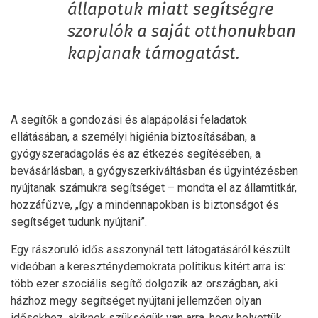
állapotuk miatt segítségre
szorulók a saját otthonukban
kapjanak támogatást.
A segítők a gondozási és alapápolási feladatok
ellátásában, a személyi higiénia biztosításában, a
gyógyszeradagolás és az étkezés segítésében, a
bevásárlásban, a gyógyszerkiváltásban és ügyintézésben
nyújtanak számukra segítséget – mondta el az államtitkár,
hozzáfűzve, „így a mindennapokban is biztonságot és
segítséget tudunk nyújtani”.
Egy rászoruló idős asszonynál tett látogatásáról készült
videóban a kereszténydemokrata politikus kitért arra is:
több ezer szociális segítő dolgozik az országban, aki
házhoz megy segítséget nyújtani jellemzően olyan
idősekhez, akiknek szükségük van arra, hogy helyettük