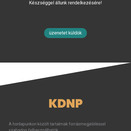
Készséggel állunk rendelkezésére!
üzenetet küldök
KDNP
A honlapunkon közölt tartalmak forrásmegjelöléssel
szabadon felhasználhatók.