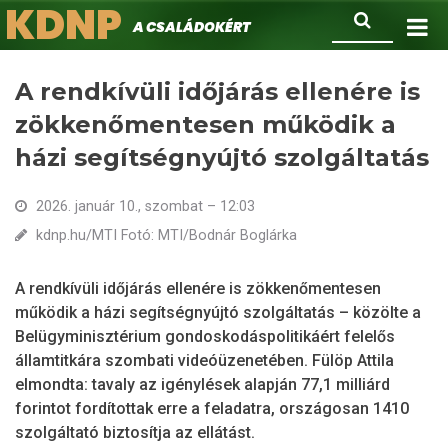
KDNP
Ugrás
Keresés
A családokért.
a
tartalomra
A rendkívüli időjárás ellenére is
zökkenőmentesen működik a
házi segítségnyújtó szolgáltatás
2026. január 10., szombat – 12:03
kdnp.hu/MTI Fotó: MTI/Bodnár Boglárka
A rendkívüli időjárás ellenére is zökkenőmentesen
működik a házi segítségnyújtó szolgáltatás – közölte a
Belügyminisztérium gondoskodáspolitikáért felelős
államtitkára szombati videóüzenetében. Fülöp Attila
elmondta: tavaly az igénylések alapján 77,1 milliárd
forintot fordítottak erre a feladatra, országosan 1410
szolgáltató biztosítja az ellátást.