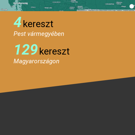
4
kereszt
Pest vármegyében
129
kereszt
Magyarországon