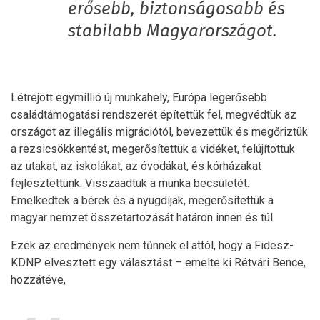
erősebb, biztonságosabb és
stabilabb Magyarországot.
Létrejött egymillió új munkahely, Európa legerősebb
családtámogatási rendszerét építettük fel, megvédtük az
országot az illegális migrációtól, bevezettük és megőriztük
a rezsicsökkentést, megerősítettük a vidéket, felújítottuk
az utakat, az iskolákat, az óvodákat, és kórházakat
fejlesztettünk. Visszaadtuk a munka becsületét.
Emelkedtek a bérek és a nyugdíjak, megerősítettük a
magyar nemzet összetartozását határon innen és túl.
Ezek az eredmények nem tűnnek el attól, hogy a Fidesz-
KDNP elvesztett egy választást – emelte ki Rétvári Bence,
hozzátéve,