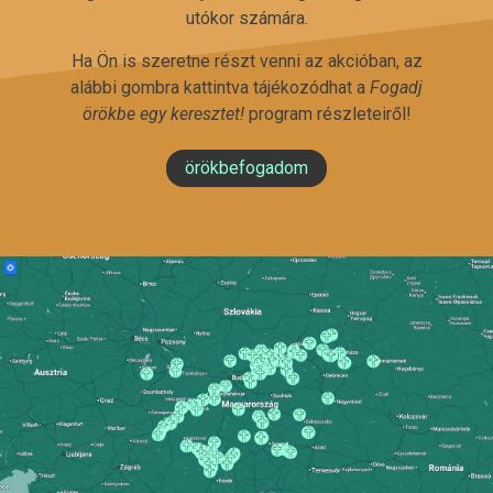
utókor számára.
Ha Ön is szeretne részt venni az akcióban, az
alábbi gombra kattintva tájékozódhat a
Fogadj
örökbe egy keresztet!
program részleteiről!
örökbefogadom