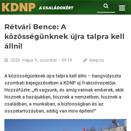
KDNP
Ugrás
Keresés
A családokért.
a
tartalomra
Rétvári Bence: A
közösségünknek újra talpra kell
állni!
2026. május 9., szombat – 09:19
kdnp.hu
A közösségünknek újra talpra kell állni – hangsúlyozta
szombati bejegyzésében a KDNP új frakcióvezetője.
Hozzáfűzte: „itt vagyunk, és amíg vannak emberek, akik
hisznek a hazájukban, hisznek a nemzetben, hisznek a
családban, a munkában, a biztonságban és az
összetartozásban, addig van mire építeni!”