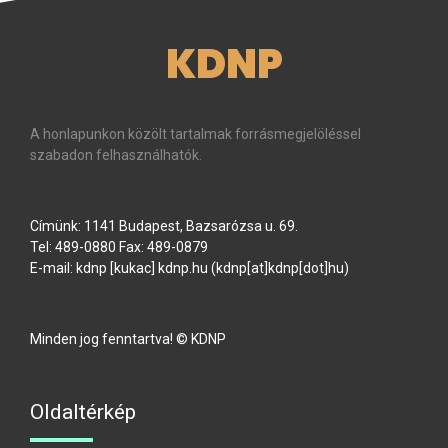
KDNP
A honlapunkon közölt tartalmak forrásmegjelöléssel
szabadon felhasználhatók.
Címünk: 1141 Budapest, Bazsarózsa u. 69.
Tel: 489-0880 Fax: 489-0879
E-mail:
kdnp
[kukac]
kdnp
.
hu
(kdnp[at]kdnp[dot]hu)
Minden jog fenntartva! © KDNP
Oldaltérkép