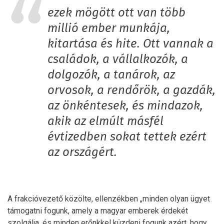
ezek mögött ott van több
millió ember munkája,
kitartása és hite. Ott vannak a
családok, a vállalkozók, a
dolgozók, a tanárok, az
orvosok, a rendőrök, a gazdák,
az önkéntesek, és mindazok,
akik az elmúlt másfél
évtizedben sokat tettek ezért
az országért.
A frakcióvezető közölte, ellenzékben „minden olyan ügyet
támogatni fogunk, amely a magyar emberek érdekét
szolgálja, és minden erőnkkel küzdeni fogunk azért, hogy