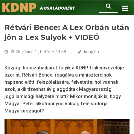
KDNP
Ugrás
Keresés
A családokért.
a
tartalomra
Rétvári Bence: A Lex Orbán után
jön a Lex Sulyok + VIDEÓ
2026. június 1., hétfő – 14:58
kdnp.hu
Közjogi bosszúhadjárat folyik a KDNP frakcióvezetője
szerint. Rétvári Bence, reagálva a miniszterelnök
napirend előtti felszólalására, felvetette: hol vannak
azok, akik tizenhat évig aggódtak Magyarország
jogállamisági helyzete miatt? Mikor mondják ki, hogy
Magyar Péter alkotmányos válság felé sodorja
Magyarországot?