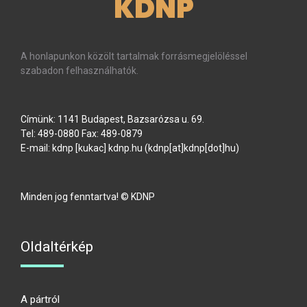
KDNP
A honlapunkon közölt tartalmak forrásmegjelöléssel
szabadon felhasználhatók.
Címünk: 1141 Budapest, Bazsarózsa u. 69.
Tel: 489-0880 Fax: 489-0879
E-mail:
kdnp
[kukac]
kdnp
.
hu
(kdnp[at]kdnp[dot]hu)
Minden jog fenntartva! © KDNP
Oldaltérkép
A pártról