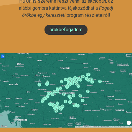
Ha Ön is szeretne részt venni az akcióban, az
alábbi gombra kattintva tájékozódhat a
Fogadj
örökbe egy keresztet!
program részleteiről!
örökbefogadom