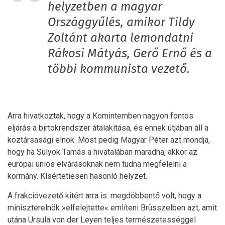
helyzetben a magyar
Országgyűlés, amikor Tildy
Zoltánt akarta lemondatni
Rákosi Mátyás, Gerő Ernő és a
többi kommunista vezető.
Arra hivatkoztak, hogy a Kominternben nagyon fontos
eljárás a birtokrendszer átalakítása, és ennek útjában áll a
köztársasági elnök. Most pedig Magyar Péter azt mondja,
hogy ha Sulyok Tamás a hivatalában maradna, akkor az
európai uniós elvárásoknak nem tudna megfelelni a
kormány. Kísértetiesen hasonló helyzet.
A frakcióvezető kitért arra is: megdöbbentő volt, hogy a
miniszterelnök »elfelejtette« említeni Brüsszelben azt, amit
utána Ursula von der Leyen teljes természetességgel