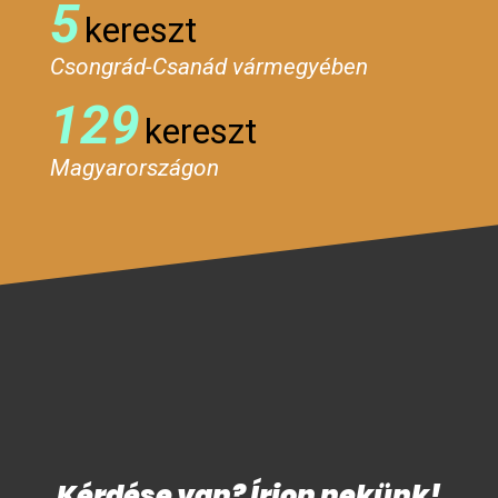
5
kereszt
Csongrád-Csanád vármegyében
129
kereszt
Magyarországon
Kérdése van? Írjon nekünk!