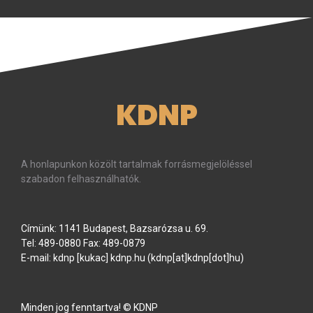
KDNP
A honlapunkon közölt tartalmak forrásmegjelöléssel
szabadon felhasználhatók.
Címünk: 1141 Budapest, Bazsarózsa u. 69.
Tel: 489-0880 Fax: 489-0879
E-mail:
kdnp
[kukac]
kdnp
.
hu
(kdnp[at]kdnp[dot]hu)
Minden jog fenntartva! © KDNP