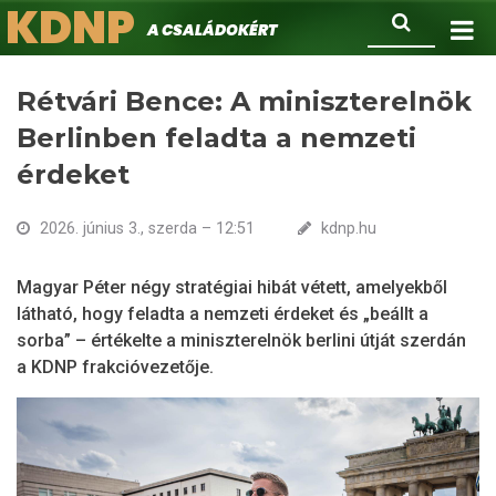
KDNP
Ugrás
Keresés
A családokért.
a
tartalomra
Rétvári Bence: A miniszterelnök
Berlinben feladta a nemzeti
érdeket
2026. június 3., szerda – 12:51
kdnp.hu
Magyar Péter négy stratégiai hibát vétett, amelyekből
látható, hogy feladta a nemzeti érdeket és „beállt a
sorba” – értékelte a miniszterelnök berlini útját szerdán
a KDNP frakcióvezetője.