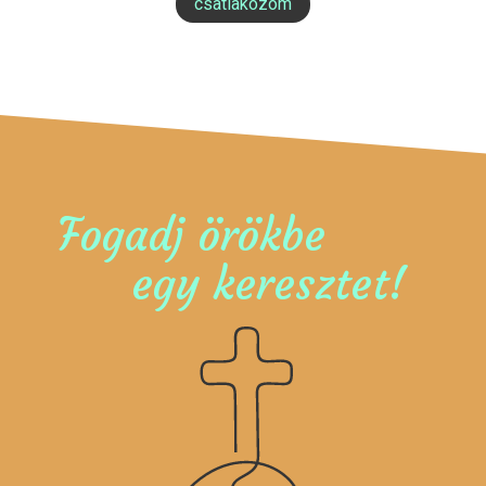
csatlakozom
Fogadj örökbe
egy keresztet!