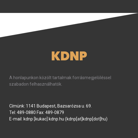
KDNP
A honlapunkon közölt tartalmak forrásmegjelöléssel
szabadon felhasználhatók.
Címünk: 1141 Budapest, Bazsarózsa u. 69.
Tel: 489-0880 Fax: 489-0879
E-mail:
kdnp
[kukac]
kdnp
.
hu
(kdnp[at]kdnp[dot]hu)