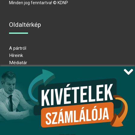
Minden jog fenntartva! © KDNP
Oldaltérkép
A pártról
Híreink
Médiatár
Impresszum
Adatkezelési nyilatkozat
Átláthatósági nyilatkozat
Ugrás az oldal tetejére
Kövessen minket!
fb
ig
x