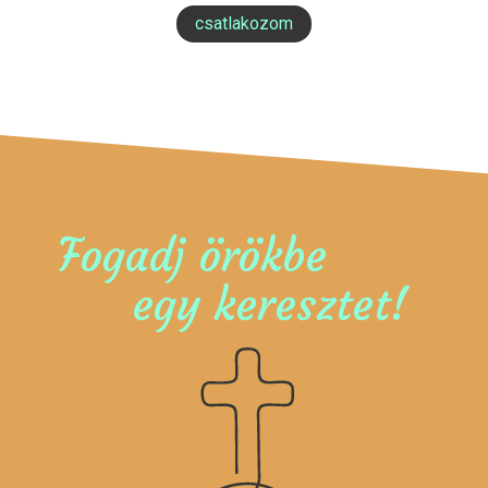
csatlakozom
Fogadj örökbe
egy keresztet!