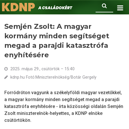
KDNP
Ugrás
Keresés
A családokért.
a
tartalomra
Semjén Zsolt: A magyar
kormány minden segítséget
megad a parajdi katasztrófa
enyhítésére
2025. május 29., csütörtök – 15:40
kdnp.hu Fotó:Miniszterelnökség/Botár Gergely
Forródróton vagyunk a székelyföldi magyar vezetőkkel,
a magyar kormány minden segítséget megad a parajdi
katasztrófa enyhítésére - írta közösségi oldalán Semjén
Zsolt miniszterelnök-helyettes, a KDNP elnöke
csütörtökön.