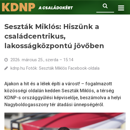
KDNP
Ugrás
Keresés
A családokért.
a
tartalomra
Seszták Miklós: Hiszünk a
családcentrikus,
lakosságközpontú jövőben
2026. március 25., szerda – 15:14
kdnp.hu Fotók: Seszták Miklós Facebook-oldala
Ajakon a hit és a lélek építi a várost! – fogalmazott
közösségi oldalán kedden Seszták Miklós, a térség
KDNP-s országgyűlési képviselője, beszámolva a helyi
Nagyboldogasszony tér átadási ünnepségéről.