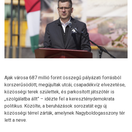
Ajak városa 687 millió forint összegű pályázati forrásból
korszerűsödött, megújultak utcái, csapadékvíz elvezetése,
közösségi terek születtek, és parkosított játszótér is
„szolgálatba állt” – idézte fel a kereszténydemokrata
politikus. Közölte, a beruházások sorozatát egy új
közösségi térrel zárták, amelynek Nagyboldogasszony tér
lett a neve.