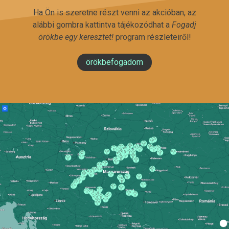
Ha Ön is szeretne részt venni az akcióban, az
alábbi gombra kattintva tájékozódhat a
Fogadj
örökbe egy keresztet!
program részleteiről!
örökbefogadom