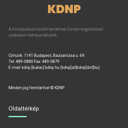
KDNP
A honlapunkon közölt tartalmak forrásmegjelöléssel
szabadon felhasználhatók.
Címünk: 1141 Budapest, Bazsarózsa u. 69.
Tel: 489-0880 Fax: 489-0879
E-mail:
kdnp
[kukac]
kdnp
.
hu
(kdnp[at]kdnp[dot]hu)
Minden jog fenntartva! © KDNP
Oldaltérkép