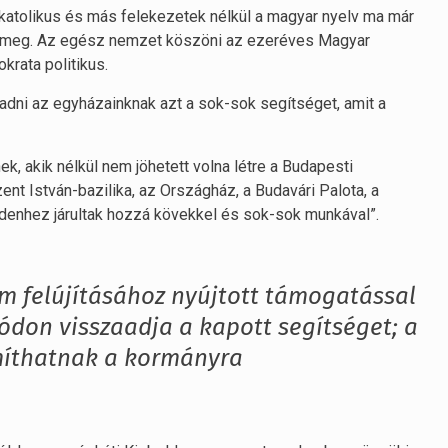
 a katolikus és más felekezetek nélkül a magyar nyelv ma már
 meg. Az egész nemzet köszöni az ezeréves Magyar
rata politikus.
aadni az egyházainknak azt a sok-sok segítséget, amit a
, akik nélkül nem jöhetett volna létre a Budapesti
t István-bazilika, az Országház, a Budavári Palota, a
indenhez járultak hozzá kövekkel és sok-sok munkával”.
m felújításához nyújtott támogatással
ódon visszaadja a kapott segítséget; a
míthatnak a kormányra