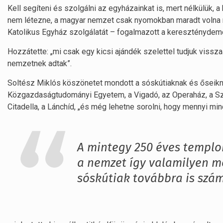
Kell segíteni és szolgálni az egyházainkat is, mert nélkülük,
nem létezne, a magyar nemzet csak nyomokban maradt volna
Katolikus Egyház szolgálatát – fogalmazott a kereszténydemok
Hozzátette: „mi csak egy kicsi ajándék szelettel tudjuk vissz
nemzetnek adtak”.
Soltész Miklós köszönetet mondott a sóskútiaknak és őseiknek
Közgazdaságtudományi Egyetem, a Vigadó, az Operaház, a Szen
Citadella, a Lánchíd, „és még lehetne sorolni, hogy mennyi m
A mintegy 250 éves templo
a nemzet így valamilyen m
sóskútiak továbbra is szá