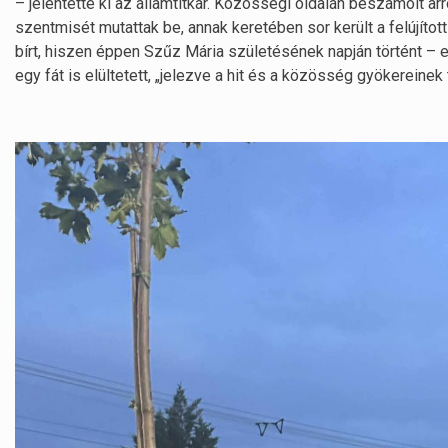
– jelentette ki az államtitkár. Közösségi oldalán beszámolt 
szentmisét mutattak be, annak keretében sor került a felújí
bírt, hiszen éppen Szűz Mária születésének napján történt – e
egy fát is elültetett, „jelezve a hit és a közösség gyökerein