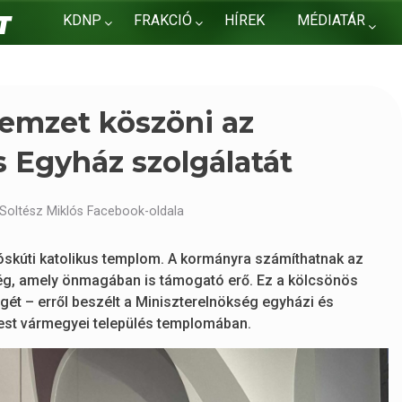
KDNP
FRAKCIÓ
HÍREK
MÉDIATÁR
KAPCSOLAT
nemzet köszöni az
 Egyház szolgálatát
Soltész Miklós Facebook-oldala
sóskúti katolikus templom. A kormányra számíthatnak az
ég, amely önmagában is támogató erő. Ez a kölcsönös
ét – erről beszélt a Miniszterelnökség egyházi és
Pest vármegyei település templomában.