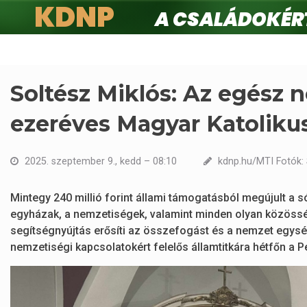
KDNP
A családokért.
Ugrás
a
tartalomra
Soltész Miklós: Az egész 
ezeréves Magyar Katolikus
2025. szeptember 9., kedd – 08:10
kdnp.hu/MTI Fotók: 
Mintegy 240 millió forint állami támogatásból megújult a 
egyházak, a nemzetiségek, valamint minden olyan közöss
segítségnyújtás erősíti az összefogást és a nemzet egység
nemzetiségi kapcsolatokért felelős államtitkára hétfőn a 