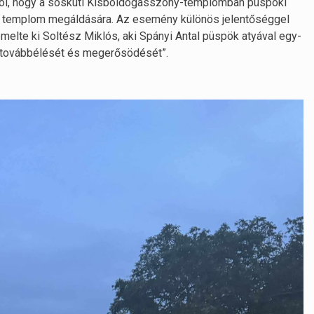
arról, hogy a sóskúti Kisboldogasszony-templomban püspöki
tott templom megáldására. Az esemény különös jelentőséggel
melte ki Soltész Miklós, aki Spányi Antal püspök atyával egy-
ek továbbélését és megerősödését”.