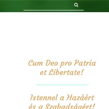
Keresés
Cum Deo pro Patria
et Libertate!
Istennel a Hazáért
és a Szabadságért!