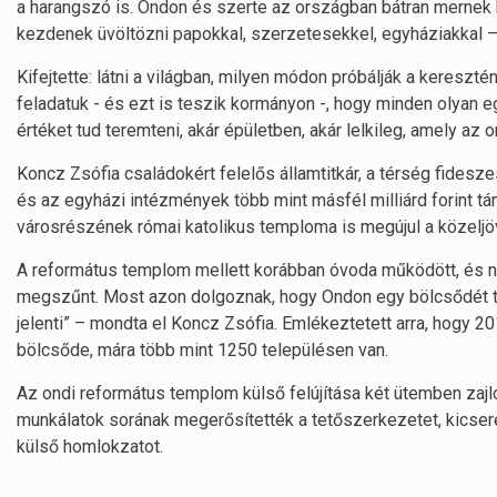
a harangszó is. Ondon és szerte az országban bátran mernek
kezdenek üvöltözni papokkal, szerzetesekkel, egyháziakkal 
Kifejtette: látni a világban, milyen módon próbálják a kereszt
feladatuk - és ezt is teszik kormányon -, hogy minden olyan e
értéket tud teremteni, akár épületben, akár lelkileg, amely az o
Koncz Zsófia családokért felelős államtitkár, a térség fides
és az egyházi intézmények több mint másfél milliárd forint 
városrészének római katolikus temploma is megújul a közeljö
A református templom mellett korábban óvoda működött, és n
megszűnt. Most azon dolgoznak, hogy Ondon egy bölcsődét tudj
jelenti” – mondta el Koncz Zsófia. Emlékeztetett arra, hog
bölcsőde, mára több mint 1250 településen van.
Az ondi református templom külső felújítása két ütemben zajlot
munkálatok sorának megerősítették a tetőszerkezetet, kicserél
külső homlokzatot.