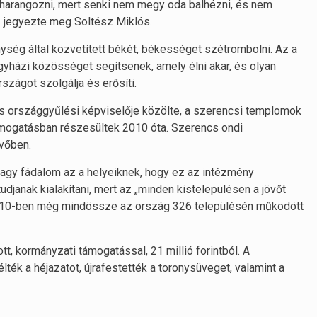
 harangozni, mert senki nem megy oda balhézni, és nem
– jegyezte meg Soltész Miklós.
énység által közvetített békét, békességet szétrombolni. Az a
gyházi közösséget segítsenek, amely élni akar, és olyan
rszágot szolgálja és erősíti.
zes országgyűlési képviselője közölte, a szerencsi templomok
támogatásban részesültek 2010 óta. Szerencs ondi
vőben.
agy fádalom az a helyeiknek, hogy ez az intézmény
anak kialakítani, mert az „minden kistelepülésen a jövőt
y 2010-ben még mindössze az ország 326 településén működött
t, kormányzati támogatással, 21 millió forintból. A
ték a héjazatot, újrafestették a toronysüveget, valamint a