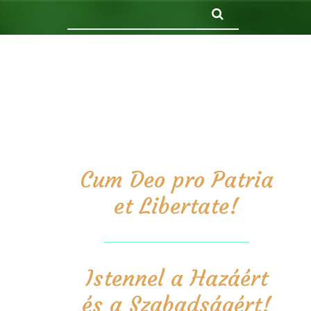
Keresés
Cum Deo pro Patria
et Libertate!
Istennel a Hazáért
és a Szabadságért!