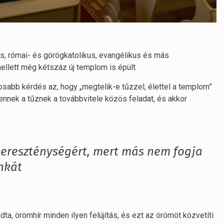
us, római- és görögkatolikus, evangélikus és más
ellett még kétszáz új templom is épült.
osabb kérdés az, hogy „megtelik-e tűzzel, élettel a templom”
nnek a tűznek a továbbvitele közös feladat, és akkor
kereszténységért, mert más nem fogja
nkát
dta, örömhír minden ilyen felújítás, és ezt az örömöt közvetíti