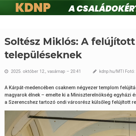
KDNP
A családokért.
Ugrás
a
tartalomra
Soltész Miklós: A felújít
településeknek
2025. október 12., vasárnap – 20:41
kdnp.hu/MTI Fotó:
A Kárpát-medencében csaknem négyezer templom felújításá
magyarok élnek – emelte ki a Miniszterelnökség egyházi és
a Szerencshez tartozó ondi városrész külsőleg felújított r