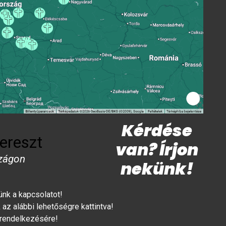
Kérdése
ereszt
van? Írjon
zágon
nekünk!
lünk a kapcsolatot!
az alábbi lehetőségre kattintva!
 rendelkezésére!