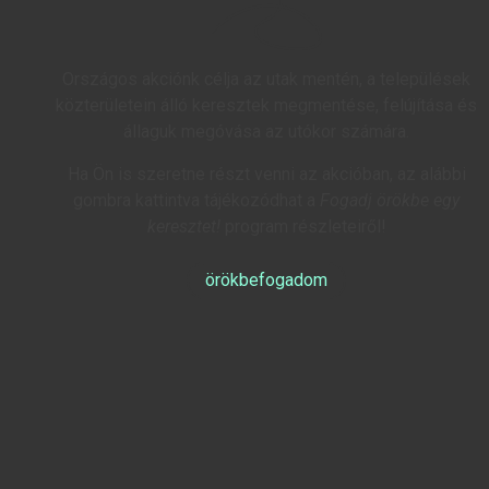
Országos akciónk célja az utak mentén, a települések
közterületein álló keresztek megmentése, felújítása és
állaguk megóvása az utókor számára.
Ha Ön is szeretne részt venni az akcióban, az alábbi
gombra kattintva tájékozódhat a
Fogadj örökbe egy
keresztet!
program részleteiről!
örökbefogadom