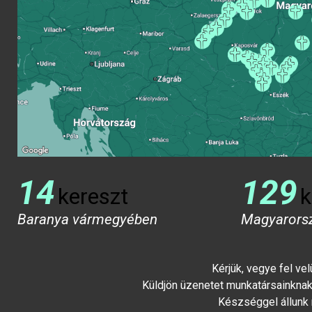
14
129
kereszt
k
Baranya vármegyében
Magyarors
Kérjük, vegye fel ve
Küldjön üzenetet munkatársainknak 
Készséggel állunk