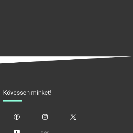
Kövessen minket!
fb
ig
x
yt
flickr