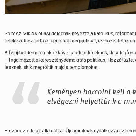
Soltész Miklós óriási dolognak nevezte a katolikus, reformát
felekezethez tartozó épületek megújulását, és hozzátette, em
A felújított templomok ékkövei a településeknek, de a legfont
– fogalmazott a kereszténydemokrata politikus. Hozzáfűzte, e
lesznek, akik megtöltik majd a templomokat.
Keményen harcolni kell a 
elvégezni helyettünk a mu
– szögezte le az államtitkár. Újságíróknak nyilatkozva azt mon