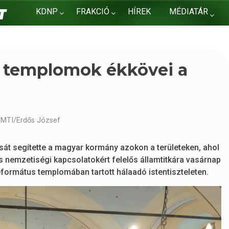
KDNP
FRAKCIÓ
HÍREK
MÉDIATÁR
KAPCSOLAT
ott templomok ékkövei a
 MTI/Erdős József
t segítette a magyar kormány azokon a területeken, ahol
 nemzetiségi kapcsolatokért felelős államtitkára vasárnap
eformátus templomában tartott hálaadó istentiszteleten.