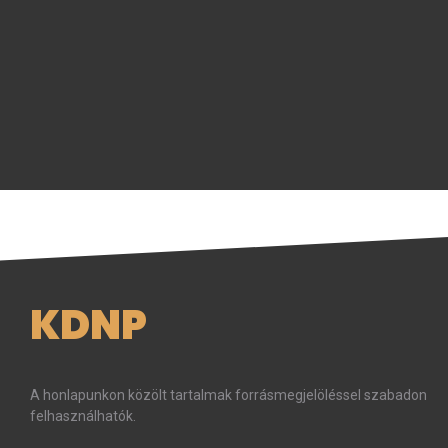
KDNP
A honlapunkon közölt tartalmak forrásmegjelöléssel szabadon
felhasználhatók.