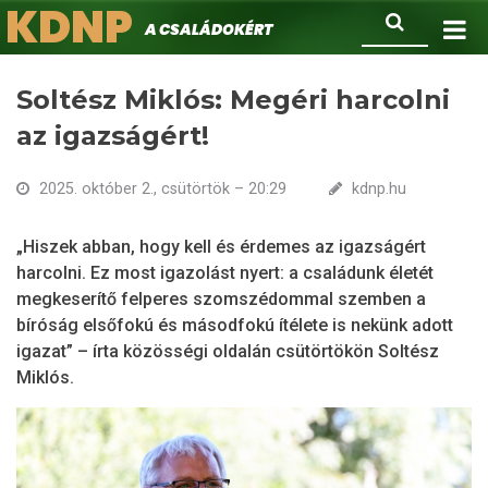
KDNP
Ugrás
Keresés
A családokért.
a
tartalomra
Soltész Miklós: Megéri harcolni
az igazságért!
2025. október 2., csütörtök – 20:29
kdnp.hu
„Hiszek abban, hogy kell és érdemes az igazságért
harcolni. Ez most igazolást nyert: a családunk életét
megkeserítő felperes szomszédommal szemben a
bíróság elsőfokú és másodfokú ítélete is nekünk adott
igazat” – írta közösségi oldalán csütörtökön Soltész
Miklós.