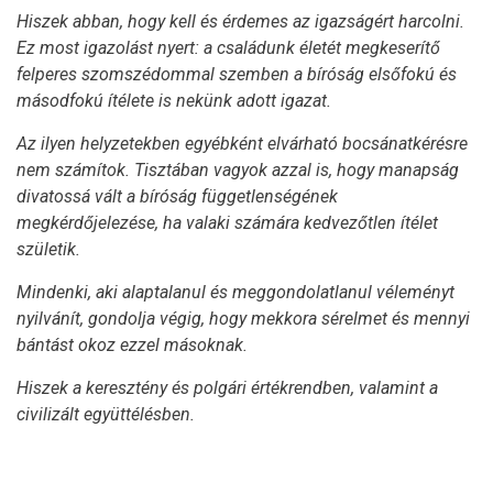
Hiszek abban, hogy kell és érdemes az igazságért harcolni.
Ez most igazolást nyert: a családunk életét megkeserítő
felperes szomszédommal szemben a bíróság elsőfokú és
másodfokú ítélete is nekünk adott igazat.
Az ilyen helyzetekben egyébként elvárható bocsánatkérésre
nem számítok. Tisztában vagyok azzal is, hogy manapság
divatossá vált a bíróság függetlenségének
megkérdőjelezése, ha valaki számára kedvezőtlen ítélet
születik.
Mindenki, aki alaptalanul és meggondolatlanul véleményt
nyilvánít, gondolja végig, hogy mekkora sérelmet és mennyi
bántást okoz ezzel másoknak.
Hiszek a keresztény és polgári értékrendben, valamint a
civilizált együttélésben.