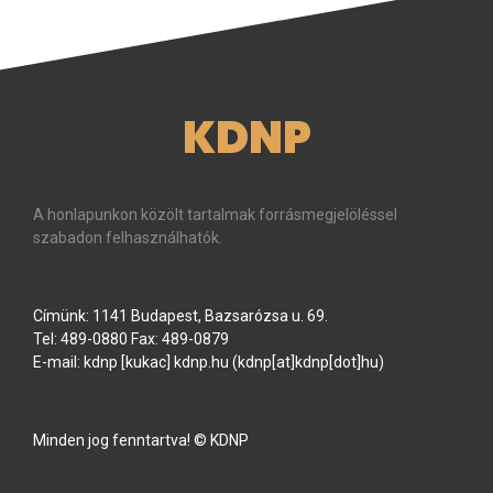
KDNP
A honlapunkon közölt tartalmak forrásmegjelöléssel
szabadon felhasználhatók.
Címünk: 1141 Budapest, Bazsarózsa u. 69.
Tel: 489-0880 Fax: 489-0879
E-mail:
kdnp
[kukac]
kdnp
.
hu
(kdnp[at]kdnp[dot]hu)
Minden jog fenntartva! © KDNP