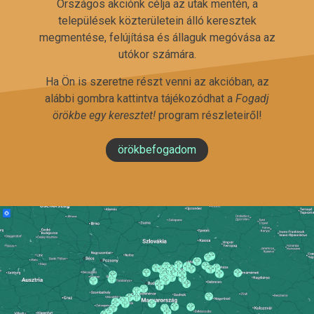
Országos akciónk célja az utak mentén, a
települések közterületein álló keresztek
megmentése, felújítása és állaguk megóvása az
utókor számára.
Ha Ön is szeretne részt venni az akcióban, az
alábbi gombra kattintva tájékozódhat a
Fogadj
örökbe egy keresztet!
program részleteiről!
örökbefogadom