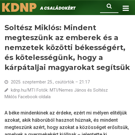
KDNP
Ugrás
Keresés
A családokért.
a
tartalomra
Soltész Miklós: Mindent
megteszünk az emberek és a
nemzetek közötti békességért,
és kötelességünk, hogy a
kárpátaljai magyarokat segítsük
2025. szeptember 25., csütörtök – 21:17
kdnp.hu/MTI Fotók: MTI/Nemes János és Soltész
Miklós Facebook-oldala
A béke mindenkinek az érdeke, ezért mi mélyen elítéljük
azokat, akik háborúból hasznot húznak, és mindent
megteszünk azért, hogy azokat a közösséget erősítsük,
amelyek a gyermekekért kiállnak – jelentette ki