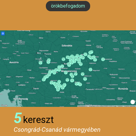
örökbefogadom
5
kereszt
Csongrád-Csanád vármegyében