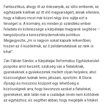
Fantasztikus, ahogy itt az édesanyák, az idős emberek, az
egyházaink kiállnak az itt élő magyarságért, annak ellenére,
hogy a háború most már közel négy éve sújtja ezt a
térséget is. A kormány, és minden jó szándékú ember
feladata és kötelessége a kárpátaljai magyarok segítése –
hangsúlyozta a kereszténydemokrata politikus.
Megjegyezte, „mi is nagyon sokat kapunk lelkierőben,
hiszen az ő küzdelmük, az ő példamutatásuk az ránk is
kihat”.
Zán Fábián Sándor, a Kárpátaljai Református Egyházkerület
püspöke arról beszélt, szükség van a fiataloknak,
gyerekeknek a gyülekezetek mellett olyan helyekre, ahol
közösségben tudnak lenni, játszani, sportolni. A Gloria
ifjúsági és missziós központ egy lehetőség a
közösségnek arra, hogy bevonzza azokat a fiatalokat,
gyerekeket, akik talán már a családjuk révén nem kötődnek
az egyházhoz, és segíthet abban, hogy megéljék a hitüket.