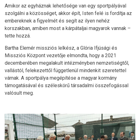
Amikor az egyháznak lehetősége van egy sportpályával
szolgálni a közösséget, akkor épít, Isten felé is fordítja az
embereknek a figyelmét és segít az ilyen nehéz
korszakban, amiben most a kárpátaljai magyarok vannak –
tette hozzá.
Bartha Elemér missziós lelkész, a Glória Ifjúsági és
Missziós Központ vezetője elmondta, hogy a 2021
decemberében megalakult intézményben nemzetiségtől,
vallástól, felekezettől függetlenül mindenkit szeretettel
várnak. A sportpálya megépítése a magyar kormány
támogatásával és széleskörű társadalmi összefogással
valósult meg.