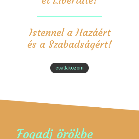
et Libertate!
Istennel a Hazáért
és a Szabadságért!
csatlakozom
Fogadj örökbe