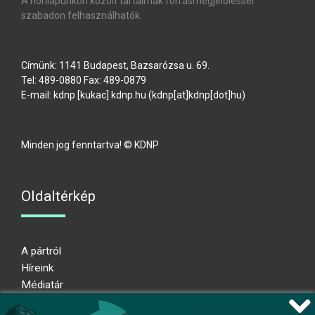
A honlapunkon közölt tartalmak forrásmegjelöléssel
szabadon felhasználhatók.
Címünk: 1141 Budapest, Bazsarózsa u. 69.
Tel: 489-0880 Fax: 489-0879
E-mail:
kdnp
[kukac]
kdnp
.
hu
(kdnp[at]kdnp[dot]hu)
Minden jog fenntartva! © KDNP
Oldaltérkép
A pártról
Híreink
Médiatár
Impresszum