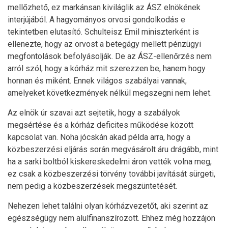
mellőzhető, ez markánsan kiviláglik az ÁSZ elnökének
interjújából. A hagyományos orvosi gondolkodás e
tekintetben elutasító. Schulteisz Emil miniszterként is
ellenezte, hogy az orvost a betegágy mellett pénzügyi
megfontolások befolyásolják. De az ÁSZ-ellenőrzés nem
arról szól, hogy a kórház mit szerezzen be, hanem hogy
honnan és miként. Ennek világos szabályai vannak,
amelyeket következmények nélkül megszegni nem lehet.
Az elnök úr szavai azt sejtetik, hogy a szabályok
megsértése és a kórház deficites működése között
kapcsolat van. Noha jócskán akad példa arra, hogy a
közbeszerzési eljárás során megvásárolt áru drágább, mint
ha a sarki boltból kiskereskedelmi áron vették volna meg,
ez csak a közbeszerzési törvény további javítását sürgeti,
nem pedig a közbeszerzések megszüntetését.
Nehezen lehet találni olyan kórházvezetőt, aki szerint az
egészségügy nem alulfinanszírozott. Ehhez még hozzájön