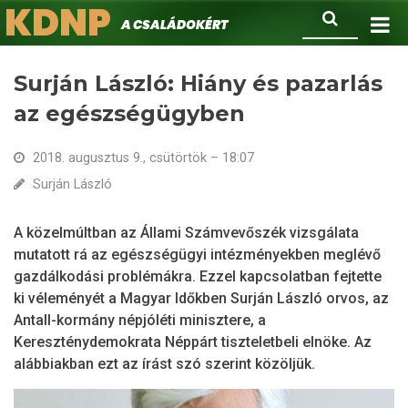
KDNP
Ugrás
Keresés
A családokért.
a
tartalomra
Surján László: Hiány és pazarlás
az egészségügyben
2018. augusztus 9., csütörtök – 18:07
Surján László
A közelmúltban az Állami Számvevőszék vizsgálata
mutatott rá az egészségügyi intézményekben meglévő
gazdálkodási problémákra. Ezzel kapcsolatban fejtette
ki véleményét a Magyar Időkben Surján László orvos, az
Antall-kormány népjóléti minisztere, a
Kereszténydemokrata Néppárt tiszteletbeli elnöke. Az
alábbiakban ezt az írást szó szerint közöljük.