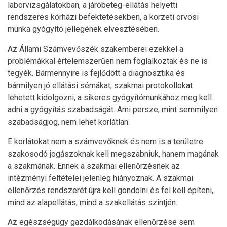
laborvizsgálatokban, a járóbeteg-ellátás helyetti
rendszeres kórházi befektetésekben, a körzeti orvosi
munka gyógyító jellegének elvesztésében.
Az Állami Számvevőszék szakemberei ezekkel a
problémákkal értelemszerűen nem foglalkoztak és ne is
tegyék. Bármennyire is fejlődött a diagnosztika és
bármilyen jó ellátási sémákat, szakmai protokollokat
lehetett kidolgozni, a sikeres gyógyítómunkához meg kell
adni a gyógyítás szabadságát. Ami persze, mint semmilyen
szabadságjog, nem lehet korlátlan.
E korlátokat nem a számvevőknek és nem is a területre
szakosodó jogászoknak kell megszabniuk, hanem magának
a szakmának. Ennek a szakmai ellenőrzésnek az
intézményi feltételei jelenleg hiányoznak. A szakmai
ellenőrzés rendszerét újra kell gondolni és fel kell építeni,
mind az alapellátás, mind a szakellátás szintjén.
Az egészségügy gazdálkodásának ellenőrzése sem