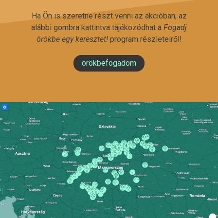
Ha Ön is szeretne részt venni az akcióban, az
alábbi gombra kattintva tájékozódhat a
Fogadj
örökbe egy keresztet!
program részleteiről!
örökbefogadom