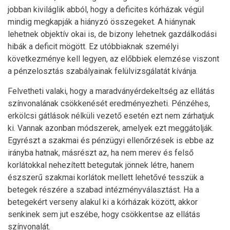
jobban kiviláglik abból, hogy a deficites kórházak végül
mindig megkapják a hiányzó összegeket. A hiánynak
lehetnek objektív okai is, de bizony lehetnek gazdálkodási
hibák a deficit mögött. Ez utóbbiaknak személyi
következménye kell legyen, az előbbiek elemzése viszont
a pénzelosztás szabályainak felülvizsgálatát kívánja.
Felvetheti valaki, hogy a maradványérdekeltség az ellátás
színvonalának csökkenését eredményezheti. Pénzéhes,
erkölcsi gátlások nélküli vezető esetén ezt nem zárhatjuk
ki. Vannak azonban módszerek, amelyek ezt meggátolják.
Egyrészt a szakmai és pénzügyi ellenőrzések is ebbe az
irányba hatnak, másrészt az, ha nem merev és felső
korlátokkal nehezített betegutak jönnek létre, hanem
észszerű szakmai korlátok mellett lehetővé tesszük a
betegek részére a szabad intézményválasztást. Ha a
betegekért verseny alakul ki a kórházak között, akkor
senkinek sem jut eszébe, hogy csökkentse az ellátás
színvonalát.