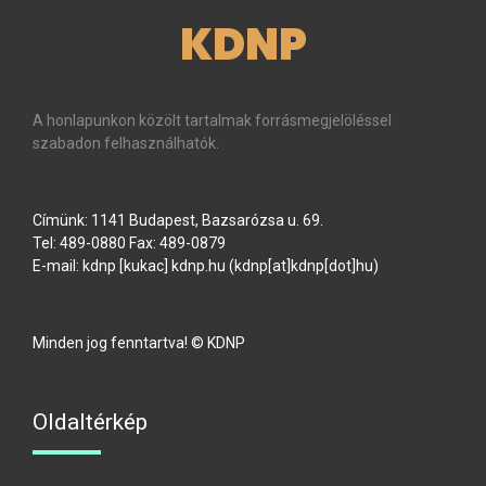
KDNP
A honlapunkon közölt tartalmak forrásmegjelöléssel
szabadon felhasználhatók.
Címünk: 1141 Budapest, Bazsarózsa u. 69.
Tel: 489-0880 Fax: 489-0879
E-mail:
kdnp
[kukac]
kdnp
.
hu
(kdnp[at]kdnp[dot]hu)
Minden jog fenntartva! © KDNP
Oldaltérkép