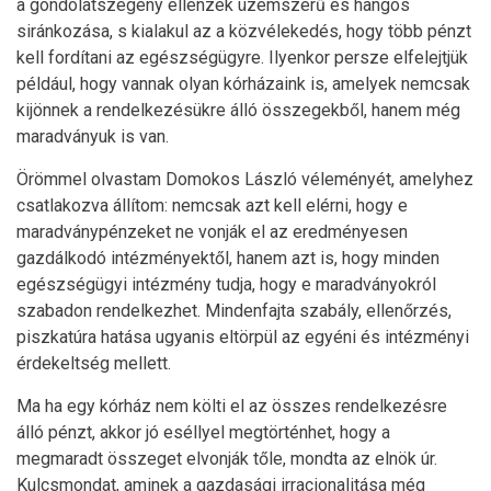
a gondolatszegény ellenzék üzemszerű és hangos
siránkozása, s kialakul az a közvélekedés, hogy több pénzt
kell fordítani az egészségügyre. Ilyenkor persze elfelejtjük
például, hogy vannak olyan kórházaink is, amelyek nemcsak
kijönnek a rendelkezésükre álló összegekből, hanem még
maradványuk is van.
Örömmel olvastam Domokos László véleményét, amelyhez
csatlakozva állítom: nemcsak azt kell elérni, hogy e
maradványpénzeket ne vonják el az eredményesen
gazdálkodó intézményektől, hanem azt is, hogy minden
egészségügyi intézmény tudja, hogy e maradványokról
szabadon rendelkezhet. Mindenfajta szabály, ellenőrzés,
piszkatúra hatása ugyanis eltörpül az egyéni és intézményi
érdekeltség mellett.
Ma ha egy kórház nem költi el az összes rendelkezésre
álló pénzt, akkor jó eséllyel megtörténhet, hogy a
megmaradt összeget elvonják tőle, mondta az elnök úr.
Kulcsmondat, aminek a gazdasági irracionalitása még