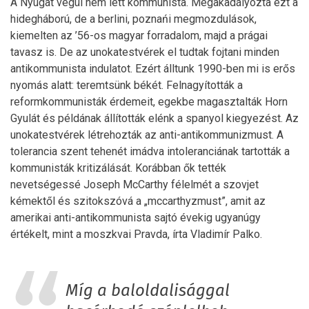
A Nyugat végül nem lett kommunista. Megakadályozta ezt a
hidegháború, de a berlini, poznańi megmozdulások,
kiemelten az ­’56-os magyar forradalom, majd a prágai
tavasz is. De az unokatestvérek el tudtak fojtani minden
antikommunista indulatot. Ezért álltunk 1990-ben mi is erős
nyomás alatt: teremtsünk békét. Felnagyították a
reformkommunisták érdemeit, egekbe magasztalták Horn
Gyulát és példának állították elénk a spanyol kiegyezést. Az
unokatestvérek létrehozták az anti-antikommunizmust. A
tolerancia szent tehenét imádva intoleranciának tartották a
kommunisták kritizálását. Korábban ők tették
nevetségessé Joseph McCarthy félelmét a szovjet
kémektől és szitokszóvá a „mccarthyzmust”, amit az
amerikai anti-antikommunista sajtó évekig ugyanúgy
értékelt, mint a moszkvai Pravda, írta Vladimír Palko.
Míg a baloldalisággal