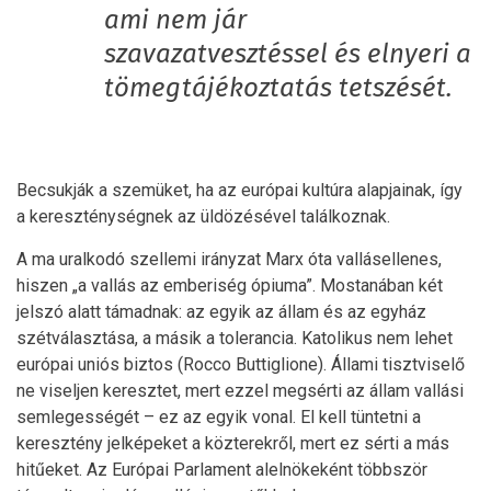
ami nem jár
szavazatvesztéssel és elnyeri a
tömegtájékoztatás tetszését.
Becsukják a szemüket, ha az európai kultúra alapjainak, így
a kereszténységnek az üldözésével találkoznak.
A ma uralkodó szellemi irányzat Marx óta vallásellenes,
hiszen „a vallás az emberiség ópiu­ma”. Mostanában két
jelszó alatt támadnak: az egyik az állam és az egyház
szétválasztása, a másik a tolerancia. Katolikus nem lehet
európai uniós biztos (Rocco Buttiglione). Állami tisztviselő
ne viseljen keresztet, mert ezzel megsérti az állam vallási
semlegességét – ez az egyik vonal. El kell tüntetni a
keresztény jelképeket a közterekről, mert ez sérti a más
hitűeket. Az Európai Parlament alelnökeként többször