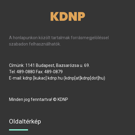
KDNP
A honlapunkon közölt tartalmak forrásmegjelöléssel
szabadon felhasználhatók.
Címünk: 1141 Budapest, Bazsarózsa u. 69.
Tel: 489-0880 Fax: 489-0879
E-mail:
kdnp
[kukac]
kdnp
.
hu
(kdnp[at]kdnp[dot]hu)
Minden jog fenntartva! © KDNP
Oldaltérkép