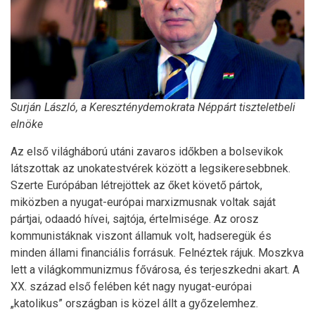
Surján László, a Kereszténydemokrata Néppárt tiszteletbeli
elnöke
Az első világháború utáni zavaros időkben a bolsevikok
látszottak az unokatestvérek között a legsikeresebbnek.
Szerte Európában létrejöttek az őket követő pártok,
miközben a nyugat-európai marxizmusnak voltak saját
pártjai, odaadó hívei, sajtója, értelmisége. Az orosz
kommunistáknak viszont államuk volt, hadseregük és
minden állami financiális forrásuk. Felnéztek rájuk. Moszkva
lett a világkommunizmus fővárosa, és terjeszkedni akart. A
XX. század első felében két nagy nyugat-európai
„katolikus” országban is közel állt a győzelemhez.