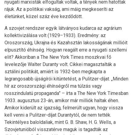
nyugati marxisták elfogultak voltak, a tények nem hatottak
rájuk. Az a politikai vakság, ami máig megkeseríti az
életünket, közel száz éve kezdődött.
A szovjet rendszer egyik látványos kudarca az agrárium
kollektivizálása volt (1929–1933). Eredmény: az
Oroszország, Ukrajna és Kazahsztán lakosságának millióit
elpusztító éhínség. Hogyan reagált erre a nyugati szellemi
elit? Akkoriban a The New York Times moszkvai fő
levelezője Walter Duranty volt. Cikkei magasztalták a
sztálini politikát, amiért is 1932-ben megkapta a
legrangosabb újságírói kitüntetést, a Pulitzer-díjat. „Minden
hír az oroszországi éhínségről ma túlzás vagy
rosszindulatú propaganda” – írta a The New York ­Timesban
1933. augusztus 23-án, amikor már milliók haltak éhen.
Amikor kiderült az igazság, felmerült ugyan, hogy vissza
kell venni a Pulitzer-díjat Durantytól, de nem tették.
Tekintélyes baloldaliak, mint G. B. Shaw, H. G. Wells, a
Szovjetunióból visszatérve maguk is tagadták az