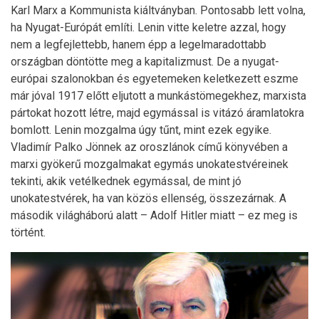
Karl Marx a Kommunista kiáltványban. Pontosabb lett volna,
ha Nyugat-Európát említi. Lenin vitte keletre azzal, hogy
nem a legfejlettebb, hanem épp a legelmaradottabb
országban döntötte meg a kapitalizmust. De a nyugat-
európai szalonokban és egyetemeken keletkezett eszme
már jóval 1917 előtt eljutott a munkástömegekhez, marxista
pártokat hozott létre, majd egymással is vitázó áramlatokra
bomlott. Lenin mozgalma úgy tűnt, mint ezek egyike.
Vladimír Palko Jönnek az oroszlánok című könyvében a
marxi gyökerű mozgalmakat egymás unokatestvéreinek
tekinti, akik vetélkednek egymással, de mint jó
unokatestvérek, ha van közös ellenség, összezárnak. A
második világháború alatt – Adolf Hitler miatt – ez meg is
történt.