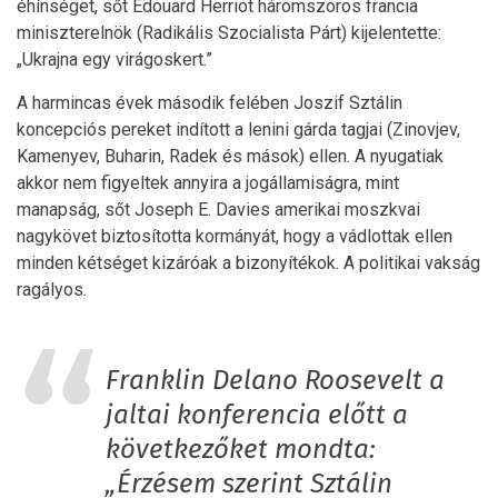
éhínséget, sőt Édouard Herriot háromszoros francia
miniszterelnök (Radikális Szocialista Párt) kijelentette:
„Ukrajna egy virágoskert.”
A harmincas évek második felében Joszif Sztálin
koncepciós pereket indított a lenini gárda tagjai (Zinovjev,
Kamenyev, Buharin, Radek és mások) ellen. A nyugatiak
akkor nem figyeltek annyira a jogállamiságra, mint
manapság, sőt Joseph E. Davies amerikai moszkvai
nagykövet biztosította kormányát, hogy a vádlottak ellen
minden kétséget kizáróak a bizonyítékok. A politikai vakság
ragályos.
Franklin Delano Roosevelt a
jaltai konferencia előtt a
következőket mondta:
„Érzésem szerint Sztálin