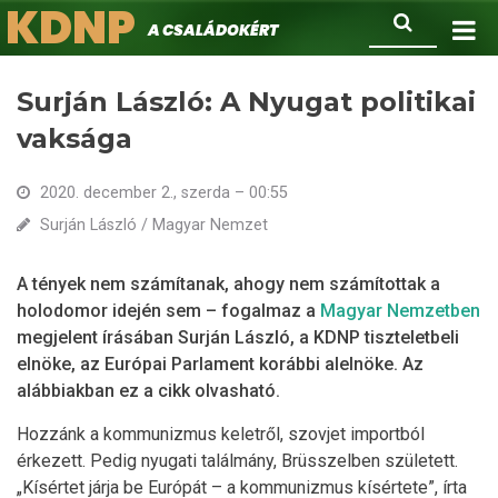
KDNP
Ugrás
Keresés
A családokért.
a
tartalomra
Surján László: A Nyugat politikai
vaksága
2020. december 2., szerda – 00:55
Surján László / Magyar Nemzet
A tények nem számítanak, ahogy nem számítottak a
holodomor idején sem – fogalmaz a
Magyar Nemzetben
megjelent írásában Surján László, a KDNP tiszteletbeli
elnöke, az Európai Parlament korábbi alelnöke. Az
alábbiakban ez a cikk olvasható.
Hozzánk a kommunizmus keletről, szovjet importból
érkezett. Pedig nyugati találmány, Brüsszelben született.
„Kísértet járja be Európát – a kommunizmus kísértete”, írta