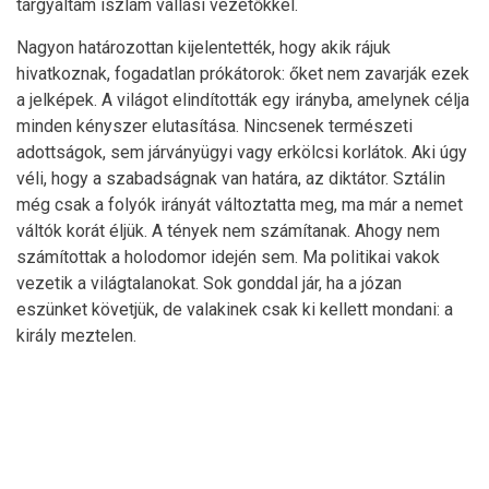
tárgyaltam iszlám vallási vezetőkkel.
Nagyon határozottan kijelentették, hogy akik rájuk
hivatkoznak, fogadatlan prókátorok: őket nem zavarják ezek
a jelképek. A világot elindították egy irányba, amelynek célja
minden kényszer elutasítása. Nincsenek természeti
adottságok, sem járványügyi vagy erkölcsi korlátok. Aki úgy
véli, hogy a szabadságnak van határa, az diktátor. Sztálin
még csak a folyók irányát változtatta meg, ma már a nemet
váltók korát éljük. A tények nem számítanak. Ahogy nem
számítottak a holodomor idején sem. Ma politikai vakok
vezetik a világtalanokat. Sok gonddal jár, ha a józan
eszünket követjük, de valakinek csak ki kellett mondani: a
király meztelen.