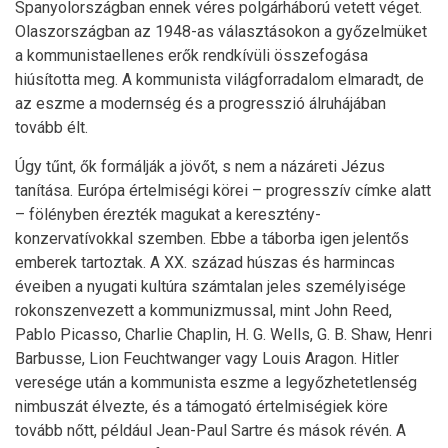
Spanyolországban ennek véres polgárháború vetett véget.
Olaszországban az 1948-as választásokon a győzelmüket
a kommunistaellenes erők rendkívüli összefogása
hiúsította meg. A kommunista világforradalom elmaradt, de
az eszme a modernség és a progresszió álruhájában
tovább élt.
Úgy tűnt, ők formálják a jövőt, s nem a názáreti Jézus
tanítása. Európa értelmiségi körei – progresszív címke alatt
– fölényben érezték magukat a keresztény-
konzervatívokkal szemben. Ebbe a táborba igen jelentős
emberek tartoztak. A XX. század húszas és harmincas
éveiben a nyugati kultúra számtalan jeles személyisége
rokonszenvezett a kommunizmussal, mint John Reed,
Pablo Picasso, Charlie Chaplin, H. G. Wells, G. B. Shaw, Henri
Barbusse, Lion Feuchtwanger vagy Louis Aragon. Hitler
veresége után a kommunista eszme a legyőzhetetlenség
nimbuszát élvezte, és a támogató értelmiségiek köre
tovább nőtt, például Jean-Paul Sartre és mások révén. A