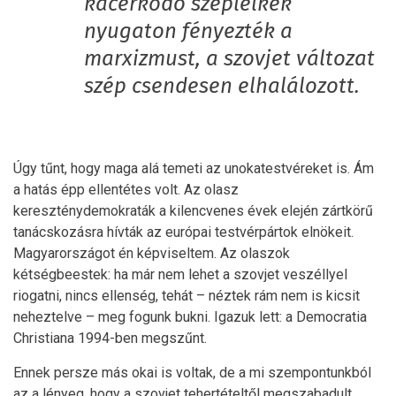
kacérkodó széplelkek
nyugaton fényezték a
marxizmust, a szovjet változat
szép csendesen elhalálozott.
Úgy tűnt, hogy maga alá temeti az unokatestvéreket is. Ám
a hatás épp ellentétes volt. Az olasz
kereszténydemokraták a kilencvenes évek elején zártkörű
tanácskozásra hívták az európai testvérpártok elnökeit.
Magyarországot én képviseltem. Az olaszok
kétségbeestek: ha már nem lehet a szovjet veszéllyel
riogatni, nincs ellenség, tehát – néztek rám nem is kicsit
neheztelve – meg fogunk bukni. Igazuk lett: a Democratia
Christiana 1994-ben megszűnt.
Ennek persze más okai is voltak, de a mi szempontunkból
az a lényeg, hogy a szovjet tehertételtől megszabadult