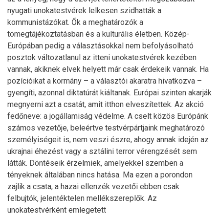
nyugati unokatestvérek lelkesen szidhatták a
kommunistázókat. Ők a meghatározók a
tömegtájékoztatásban és a kulturális életben. Közép-
Európában pedig a választásokkal nem befolyásolható
posztok változatlanul az itteni unokatestvérek kezében
vannak, akiknek elvek helyett már csak érdekeik vannak. Ha
pozícióikat a kormány – a választói akaratra hivatkozva –
gyengíti, azonnal diktatúrát kiáltanak. Európai szinten akarják
megnyerni azt a csatát, amit itthon elveszítettek. Az akció
fedőneve: a jogállamiság védelme. A cselt közös Európánk
számos vezetője, beleértve testvérpártjaink meghatározó
személyiségeit is, nem veszi észre, ahogy annak idején az
ukrajnai éhezést vagy a sztálini terror vérengzését sem
látták. Döntéseik érzelmiek, amelyekkel szemben a
tényeknek általában nincs hatása. Ma ezen a porondon
zajlik a csata, a hazai ellenzék vezetői ebben csak
felbujtók, jelentéktelen mellékszereplők. Az
unokatestvérként emlegetett