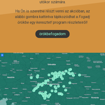
utókor számára.
Ha Ön is szeretne részt venni az akcióban, az
alábbi gombra kattintva tájékozódhat a
Fogadj
örökbe egy keresztet!
program részleteiről!
örökbefogadom