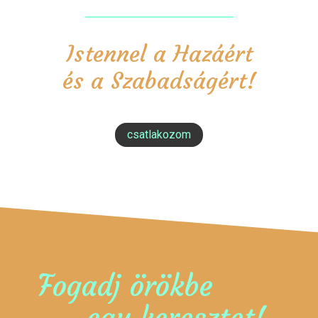
Istennel a Hazáért
és a Szabadságért!
csatlakozom
Fogadj örökbe
egy keresztet!