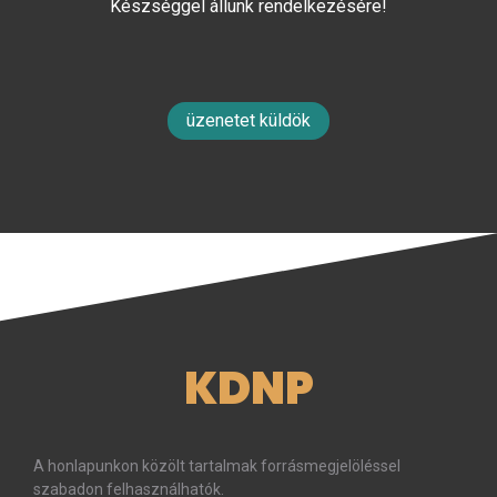
Készséggel állunk rendelkezésére!
üzenetet küldök
KDNP
A honlapunkon közölt tartalmak forrásmegjelöléssel
szabadon felhasználhatók.