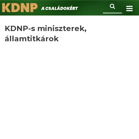
KDNP
Ugrás
Keresés
A családokért.
a
tartalomra
KDNP-s miniszterek,
államtitkárok