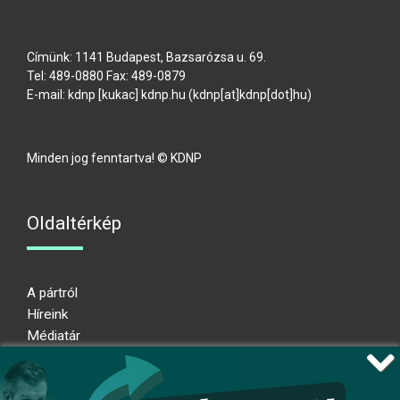
Címünk: 1141 Budapest, Bazsarózsa u. 69.
Tel: 489-0880 Fax: 489-0879
E-mail:
kdnp
[kukac]
kdnp
.
hu
(kdnp[at]kdnp[dot]hu)
Minden jog fenntartva! © KDNP
Oldaltérkép
A pártról
Híreink
Médiatár
Impresszum
Adatkezelési nyilatkozat
Átláthatósági nyilatkozat