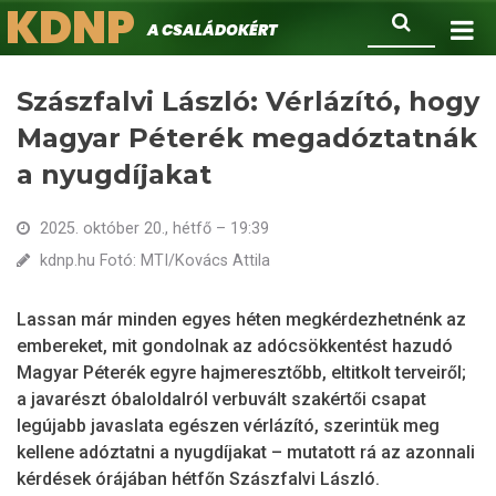
KDNP
Ugrás
Keresés
A családokért.
a
tartalomra
Szászfalvi László: Vérlázító, hogy
Magyar Péterék megadóztatnák
a nyugdíjakat
2025. október 20., hétfő – 19:39
kdnp.hu Fotó: MTI/Kovács Attila
Lassan már minden egyes héten megkérdezhetnénk az
embereket, mit gondolnak az adócsökkentést hazudó
Magyar Péterék egyre hajmeresztőbb, eltitkolt terveiről;
a javarészt óbaloldalról verbuvált szakértői csapat
legújabb javaslata egészen vérlázító, szerintük meg
kellene adóztatni a nyugdíjakat – mutatott rá az azonnali
kérdések órájában hétfőn Szászfalvi László.