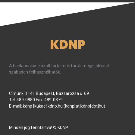
KDNP
A honlapunkon közölt tartalmak forrásmegjelöléssel
szabadon felhasználhatók.
Címünk: 1141 Budapest, Bazsarózsa u. 69.
Tel: 489-0880 Fax: 489-0879
E-mail:
kdnp
[kukac]
kdnp
.
hu
(kdnp[at]kdnp[dot]hu)
Minden jog fenntartva! © KDNP