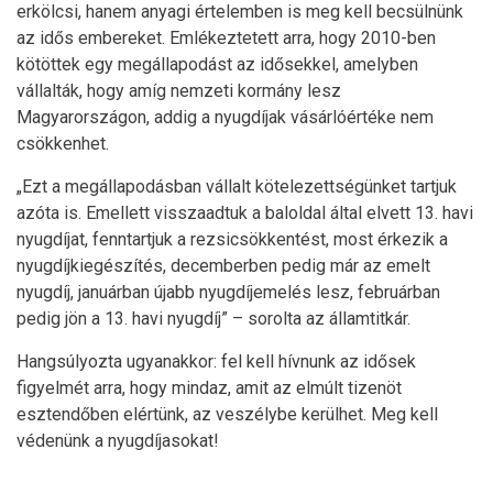
erkölcsi, hanem anyagi értelemben is meg kell becsülnünk
az idős embereket. Emlékeztetett arra, hogy 2010-ben
kötöttek egy megállapodást az idősekkel, amelyben
vállalták, hogy amíg nemzeti kormány lesz
Magyarországon, addig a nyugdíjak vásárlóértéke nem
csökkenhet.
„Ezt a megállapodásban vállalt kötelezettségünket tartjuk
azóta is. Emellett visszaadtuk a baloldal által elvett 13. havi
nyugdíjat, fenntartjuk a rezsicsökkentést, most érkezik a
nyugdíjkiegészítés, decemberben pedig már az emelt
nyugdíj, januárban újabb nyugdíjemelés lesz, februárban
pedig jön a 13. havi nyugdíj” – sorolta az államtitkár.
Hangsúlyozta ugyanakkor: fel kell hívnunk az idősek
figyelmét arra, hogy mindaz, amit az elmúlt tizenöt
esztendőben elértünk, az veszélybe kerülhet. Meg kell
védenünk a nyugdíjasokat!