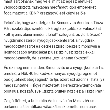
mást sarcolnának meg vele, mint az egész életüket
végigdolgozott, munkában megfáradt idős embereket –
fogalmazott a KDNP országgyűlési képviselője.
Felidézte, hogy az ötletgazda, Simonovits András, a Tisza
Párt szakértője, szintén elkárogta az „először választást
kell nyerni, utána mindent lehet” szlogent, és „túl bőkezű”
nyugdíjrendszerről, nyugdíjcsökkentésről, a nyugdíjak
megadóztatásáról és degresszióról beszélt, mondván a
legmagasabb nyugdíjakat plusz tíz-húsz százalékkal
megadóztatnák, de szerinte „ezt lehetne fokozni”.
És ez még nem minden, Simonovits úr a nyugdíjkorhatárt is
emelné, a Nők 40 korkedvezményes nyugdíjprogramot
pedig „elmebetegségnek” tartja, ezért azt azonnali hatállyal
megszüntetné – figyelmeztetett a kereszténydemokrata
politikus, hozzáfűzve, „tiszta őrültek háza ez a Tisza Párt”.
Zsigó Róbert, a Kulturális és Innovációs Minisztérium
parlamenti államtitkára válaszában kiemelte: nem csak