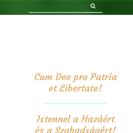
Keresés
Cum Deo pro Patria
et Libertate!
Istennel a Hazáért
és a Szabadságért!