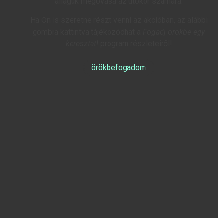
állaguk megóvása az utókor számára.
Ha Ön is szeretne részt venni az akcióban, az alábbi
gombra kattintva tájékozódhat a
Fogadj örökbe egy
keresztet!
program részleteiről!
örökbefogadom