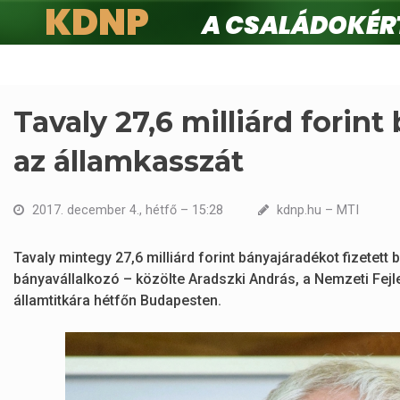
KDNP
A családokért.
Ugrás
a
tartalomra
Tavaly 27,6 milliárd forin
az államkasszát
2017. december 4., hétfő – 15:28
kdnp.hu – MTI
Tavaly mintegy 27,6 milliárd forint bányajáradékot fizet
bányavállalkozó – közölte Aradszki András, a Nemzeti Fejl
államtitkára hétfőn Budapesten.