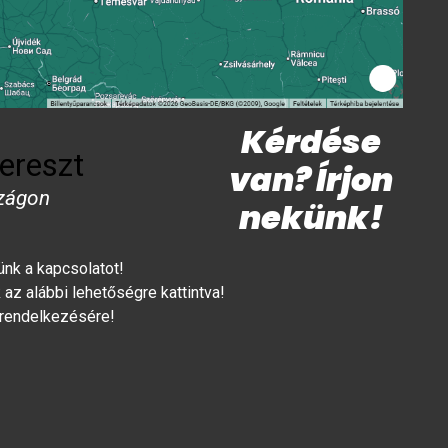
Kérdése
ereszt
van? Írjon
zágon
nekünk!
lünk a kapcsolatot!
az alábbi lehetőségre kattintva!
 rendelkezésére!