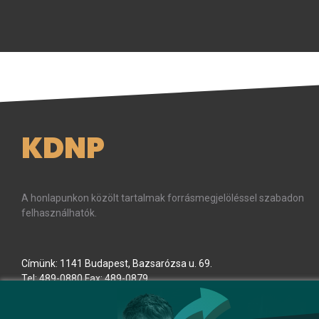
KDNP
A honlapunkon közölt tartalmak forrásmegjelöléssel szabadon
felhasználhatók.
Címünk: 1141 Budapest, Bazsarózsa u. 69.
Tel: 489-0880 Fax: 489-0879
E-mail:
kdnp
[kukac]
kdnp
.
hu
(kdnp[at]kdnp[dot]hu)