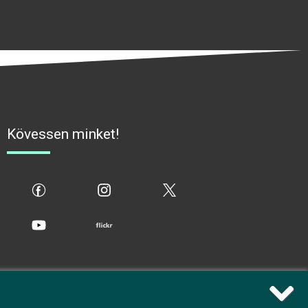
Kövessen minket!
fb
ig
x
yt
flickr