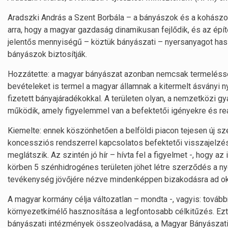
Aradszki András a Szent Borbála – a bányászok és a kohászo
arra, hogy a magyar gazdaság dinamikusan fejlődik, és az épít
jelentős mennyiségű – köztük bányászati – nyersanyagot has
bányászok biztosítják.
Hozzátette: a magyar bányászat azonban nemcsak termelésse
bevételeket is termel a magyar államnak a kitermelt ásványi 
fizetett bányajáradékokkal. A területen olyan, a nemzetközi 
működik, amely figyelemmel van a befektetői igényekre és reál
Kiemelte: ennek köszönhetően a belföldi piacon tejesen új sz
koncessziós rendszerrel kapcsolatos befektetői visszajelzése
meglátszik. Az szintén jó hír – hívta fel a figyelmet -, hogy a
körben 5 szénhidrogénes területen jöhet létre szerződés a n
tevékenység jövőjére nézve mindenképpen bizakodásra ad ok
A magyar kormány célja változatlan – mondta -, vagyis: továb
környezetkímélő hasznosítása a legfontosabb célkitűzés. Ezt a
bányászati intézmények összeolvadása, a Magyar Bányászati é