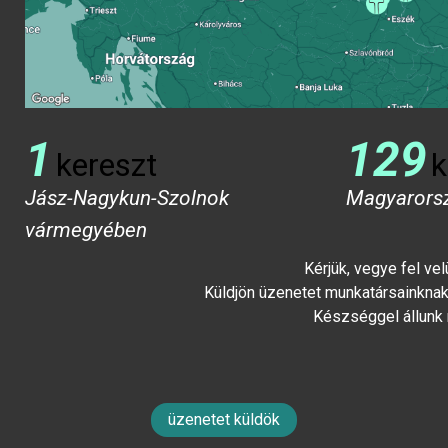
1
129
kereszt
k
Jász-Nagykun-Szolnok
Magyarors
vármegyében
Kérjük, vegye fel ve
Küldjön üzenetet munkatársainknak 
Készséggel állunk
üzenetet küldök