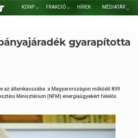
KDNP
FRAKCIÓ
HÍREK
MÉDIATÁR
KAPCSOLAT
t bányajáradék gyarapította
ett be az államkasszába a Magyarországon működő 859
esztési Minisztérium (NFM) energiaügyekért felelős