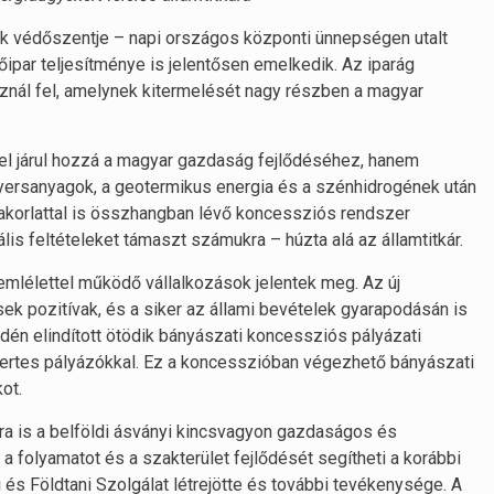
k védőszentje – napi országos központi ünnepségen utalt
őipar teljesítménye is jelentősen emelkedik. Az iparág
znál fel, amelynek kitermelését nagy részben a magyar
l járul hozzá a magyar gazdaság fejlődéséhez, hanem
nyersanyagok, a geotermikus energia és a szénhidrogének után
gyakorlattal is összhangban lévő koncessziós rendszer
is feltételeket támaszt számukra – húzta alá az államtitkár.
emlélettel működő vállalkozások jelentek meg. Az új
k pozitívak, és a siker az állami bevételek gyarapodásán is
z idén elindított ötödik bányászati koncessziós pályázati
yertes pályázókkal. Ez a koncesszióban végezhető bányászati
ot.
bra is a belföldi ásványi kincsvagyon gazdaságos és
 folyamatot és a szakterület fejlődését segítheti a korábbi
s Földtani Szolgálat létrejötte és további tevékenysége. A