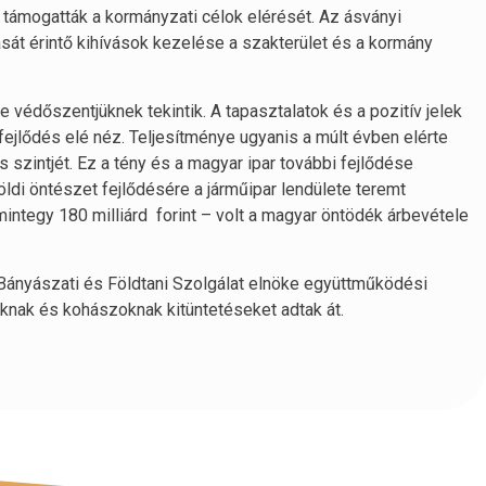
 támogatták a kormányzati célok elérését. Az ásványi
ását érintő kihívások kezelése a szakterület és a kormány
 védőszentjüknek tekintik. A tapasztalatok és a pozitív jelek
 fejlődés elé néz. Teljesítménye ugyanis a múlt évben elérte
 szintjét. Ez a tény és a magyar ipar további fejlődése
ldi öntészet fejlődésére a járműipar lendülete teremt
integy 180 milliárd forint – volt a magyar öntödék árbevétele
nyászati és Földtani Szolgálat elnöke együttműködési
knak és kohászoknak kitüntetéseket adtak át.