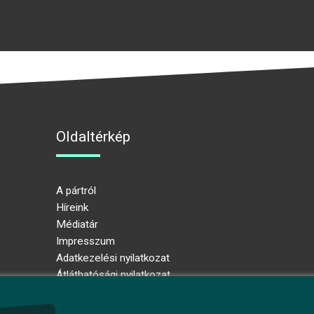
Oldaltérkép
A pártról
Híreink
Médiatár
Impresszum
Adatkezelési nyilatkozat
Átláthatósági nyilatkozat
Ugrás az oldal tetejére