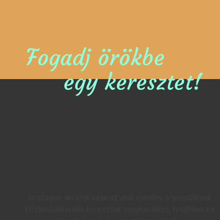
Fogadj örökbe
egy keresztet!
Országos akciónk célja az utak mentén, a települések
közterületein álló keresztek megmentése, felújítása és