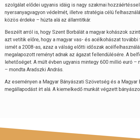
szolgálat elődei ugyanis idáig is nagy szakmai hozzáértéssel
nyersanyagvagyon védelmét, illetve stratégia célú felhasznál
közös érdeke – húzta alá az államtitkár.
Beszélt arról is, hogy Szent Borbálát a magyar kohászok szinte
azt vetítik előre, hogy a magyar vas- és acélkohászat további
ismét a 2008-as, azaz a válság előtti időszak acélfelhasználás
megalapozott reményt adnak az ágazat fellendülésére. A belfö
lehetőséget. A múlt évben ugyanis mintegy 600 millió euró – m
– mondta Aradszki András.
Az eseményen a Magyar Bányászati Szövetség és a Magyar Bá
megállapodást írt alá. A kiemelkedő munkát végzett bányászo