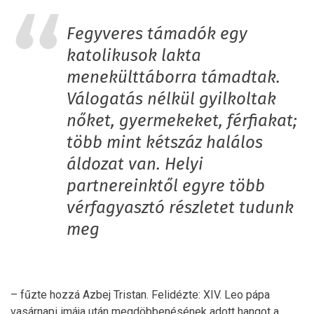
Fegyveres támadók egy
katolikusok lakta
menekülttáborra támadtak.
Válogatás nélkül gyilkoltak
nőket, gyermekeket, férfiakat;
több mint kétszáz halálos
áldozat van. Helyi
partnereinktől egyre több
vérfagyasztó részletet tudunk
meg
– fűzte hozzá Azbej Tristan. Felidézte: XIV. Leo pápa
vasárnapi imája után megdöbbenésének adott hangot a