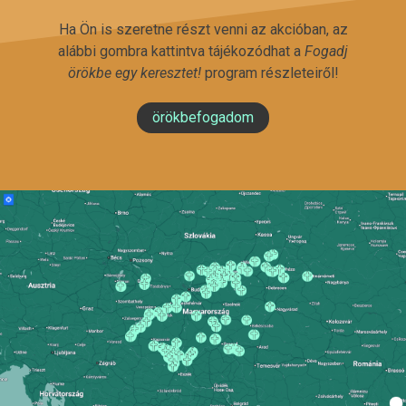
Ha Ön is szeretne részt venni az akcióban, az
alábbi gombra kattintva tájékozódhat a
Fogadj
örökbe egy keresztet!
program részleteiről!
örökbefogadom