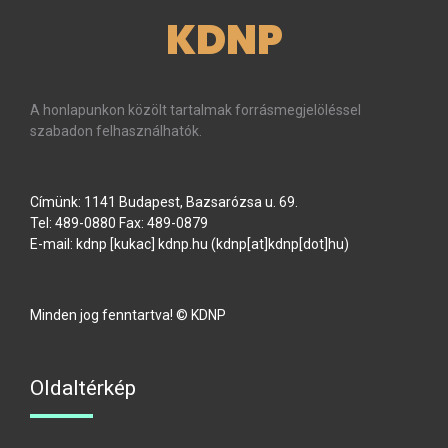
KDNP
A honlapunkon közölt tartalmak forrásmegjelöléssel
szabadon felhasználhatók.
Címünk: 1141 Budapest, Bazsarózsa u. 69.
Tel: 489-0880 Fax: 489-0879
E-mail:
kdnp
[kukac]
kdnp
.
hu
(kdnp[at]kdnp[dot]hu)
Minden jog fenntartva! © KDNP
Oldaltérkép