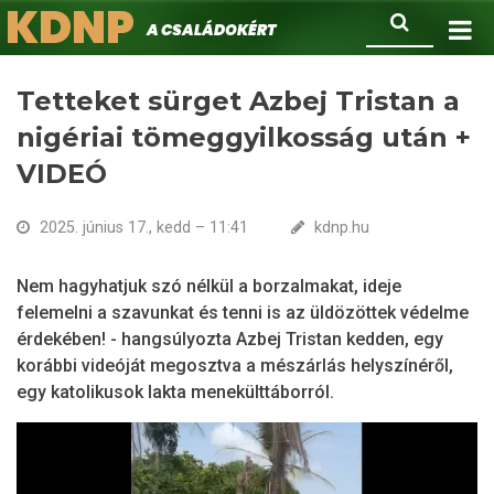
KDNP
Ugrás
Keresés
A családokért.
a
tartalomra
Tetteket sürget Azbej Tristan a
nigériai tömeggyilkosság után +
VIDEÓ
2025. június 17., kedd – 11:41
kdnp.hu
Nem hagyhatjuk szó nélkül a borzalmakat, ideje
felemelni a szavunkat és tenni is az üldözöttek védelme
érdekében! - hangsúlyozta Azbej Tristan kedden, egy
korábbi videóját megosztva a mészárlás helyszínéről,
egy katolikusok lakta menekülttáborról.