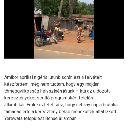
Amikor áprilisi nigériai utunk során ezt a felvételt
készítettem, még nem tudtam, hogy egy majdani
tömeggyilkosság helyszínén járunk – írta az üldözött
keresztényeket segítő programokért felelős
államtitkár. Emlékeztetett arra, hogy néhány napja brutális
támadás érte a keresztény belső menekültek által lakott
Yerewata települést Benue államban.