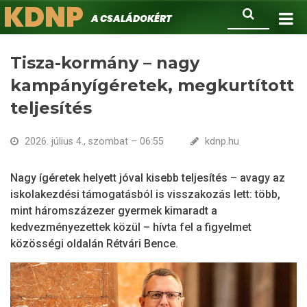
KDNP
Ugrás
Keresés
A családokért.
a
tartalomra
Tisza-kormány – nagy
kampányígéretek, megkurtított
teljesítés
2026. július 4., szombat – 06:55
kdnp.hu
Nagy ígéretek helyett jóval kisebb teljesítés – avagy az
iskolakezdési támogatásból is visszakozás lett: több,
mint háromszázezer gyermek kimaradt a
kedvezményezettek közül – hívta fel a figyelmet
közösségi oldalán Rétvári Bence.