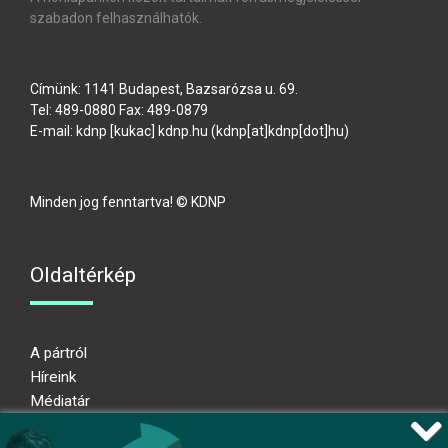
szabadon felhasználhatók.
Címünk: 1141 Budapest, Bazsarózsa u. 69.
Tel: 489-0880 Fax: 489-0879
E-mail:
kdnp
[kukac]
kdnp
.
hu
(kdnp[at]kdnp[dot]hu)
Minden jog fenntartva! © KDNP
Oldaltérkép
A pártról
Híreink
Médiatár
Impresszum