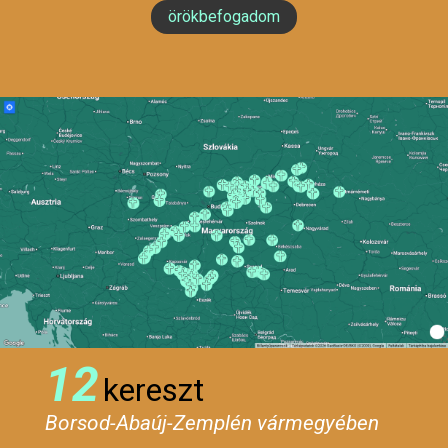
örökbefogadom
12
kereszt
Borsod-Abaúj-Zemplén vármegyében