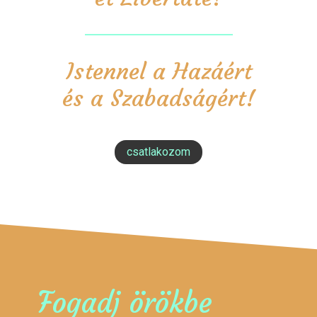
Istennel a Hazáért
és a Szabadságért!
csatlakozom
Fogadj örökbe