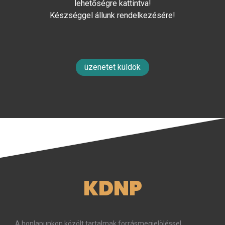
lehetőségre kattintva!
Készséggel állunk rendelkezésére!
üzenetet küldök
KDNP
A honlapunkon közölt tartalmak forrásmegjelöléssel