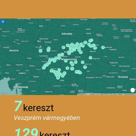
7
kereszt
Veszprém vármegyében
129
kereszt