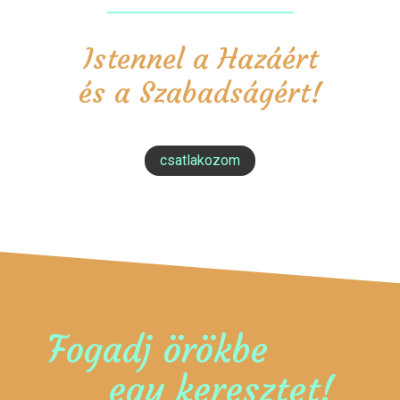
Istennel a Hazáért
és a Szabadságért!
csatlakozom
Fogadj örökbe
egy keresztet!