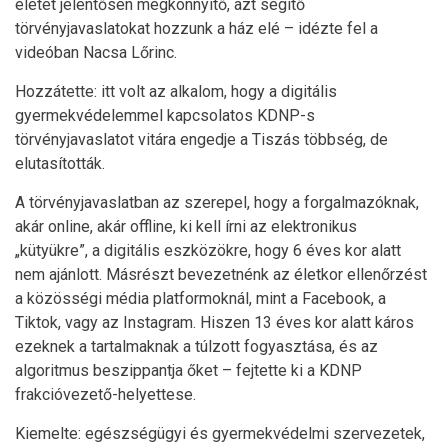
életét jelentősen megkönnyítő, azt segítő
törvényjavaslatokat hozzunk a ház elé – idézte fel a
videóban Nacsa Lőrinc.
Hozzátette: itt volt az alkalom, hogy a digitális
gyermekvédelemmel kapcsolatos KDNP-s
törvényjavaslatot vitára engedje a Tiszás többség, de
elutasították.
A törvényjavaslatban az szerepel, hogy a forgalmazóknak,
akár online, akár offline, ki kell írni az elektronikus
„kütyükre”, a digitális eszközökre, hogy 6 éves kor alatt
nem ajánlott. Másrészt bevezetnénk az életkor ellenőrzést
a közösségi média platformoknál, mint a Facebook, a
Tiktok, vagy az Instagram. Hiszen 13 éves kor alatt káros
ezeknek a tartalmaknak a túlzott fogyasztása, és az
algoritmus beszippantja őket – fejtette ki a KDNP
frakcióvezető-helyettese.
Kiemelte: egészségügyi és gyermekvédelmi szervezetek,