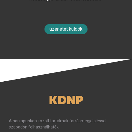
üzenetet küldök
KDNP
A honlapunkon közölt tartalmak forrásmegjelöléssel
szabadon felhasználhatók.