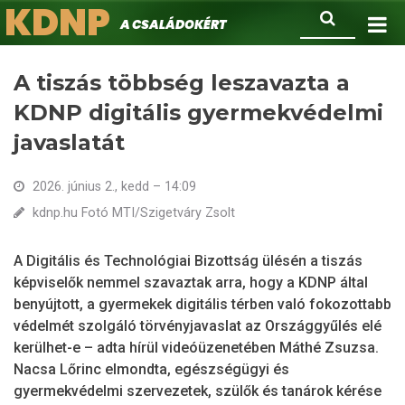
KDNP
Ugrás
Keresés
A családokért.
a
tartalomra
A tiszás többség leszavazta a
KDNP digitális gyermekvédelmi
javaslatát
2026. június 2., kedd – 14:09
kdnp.hu Fotó MTI/Szigetváry Zsolt
A Digitális és Technológiai Bizottság ülésén a tiszás
képviselők nemmel szavaztak arra, hogy a KDNP által
benyújtott, a gyermekek digitális térben való fokozottabb
védelmét szolgáló törvényjavaslat az Országgyűlés elé
kerülhet-e – adta hírül videóüzenetében Máthé Zsuzsa.
Nacsa Lőrinc elmondta, egészségügyi és
gyermekvédelmi szervezetek, szülők és tanárok kérése