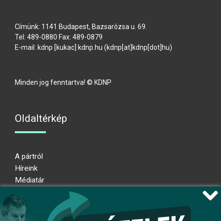
Címünk: 1141 Budapest, Bazsarózsa u. 69.
Tel: 489-0880 Fax: 489-0879
E-mail:
kdnp
[kukac]
kdnp
.
hu
(kdnp[at]kdnp[dot]hu)
Minden jog fenntartva! © KDNP
Oldaltérkép
A pártról
Híreink
Médiatár
Impresszum
Adatkezelési nyilatkozat
Átláthatósági nyilatkozat