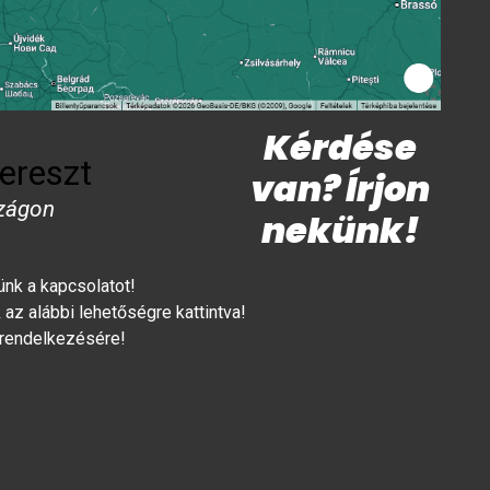
Kérdése
ereszt
van? Írjon
zágon
nekünk!
lünk a kapcsolatot!
az alábbi lehetőségre kattintva!
 rendelkezésére!