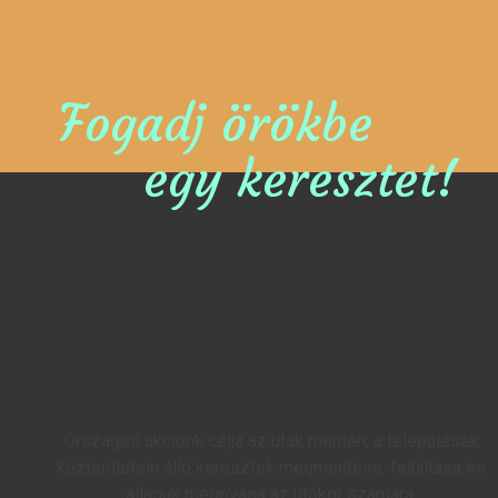
Fogadj örökbe
egy keresztet!
Országos akciónk célja az utak mentén, a települések
közterületein álló keresztek megmentése, felújítása és
állaguk megóvása az utókor számára.