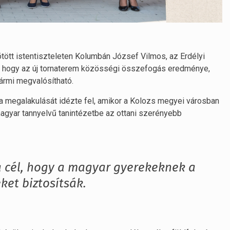
ötött istentiszteleten Kolumbán József Vilmos, az Erdélyi
e, hogy az új tornaterem közösségi összefogás eredménye,
bármi megvalósítható.
a megalakulását idézte fel, amikor a Kolozs megyei városban
agyar tannyelvű tanintézetbe az ottani szerényebb
a cél, hogy a magyar gyerekeknek a
et biztosítsák.