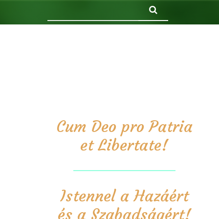
Keresés
Cum Deo pro Patria
et Libertate!
Istennel a Hazáért
és a Szabadságért!