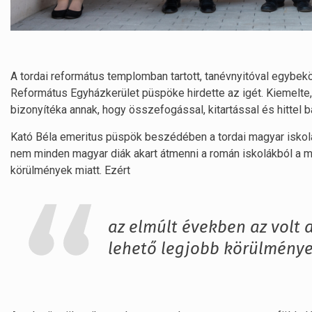
A tordai református templomban tartott, tanévnyitóval egybek
Református Egyházkerület püspöke hirdette az igét. Kiemelt
bizonyítéka annak, hogy összefogással, kitartással és hittel 
Kató Béla emeritus püspök beszédében a tordai magyar iskol
nem minden magyar diák akart átmenni a román iskolákból a m
körülmények miatt. Ezért
az elmúlt években az volt 
lehető legjobb körülmények