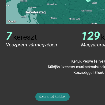
7
129
kereszt
k
Veszprém vármegyében
Magyarors
Kérjük, vegye fel ve
Küldjön üzenetet munkatársainknak 
Készséggel állunk
üzenetet küldök