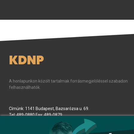
KDNP
A honlapunkon közölt tartalmak forrásmegjelöléssel szabadon
felhasználhatók.
Címünk: 1141 Budapest, Bazsarózsa u. 69.
Tel: 489-0880 Fax: 489-0879
E-mail:
kdnp
[kukac]
kdnp
.
hu
(kdnp[at]kdnp[dot]hu)