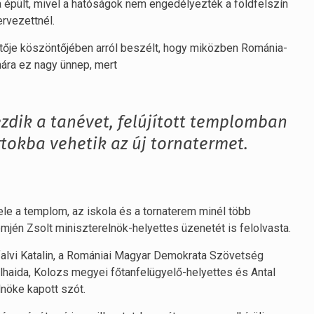
á épült, mivel a hatóságok nem engedélyezték a földfelszín
ervezettnél.
etője köszöntőjében arról beszélt, hogy miközben Románia-
ára ez nagy ünnep, mert
zdik a tanévet, felújított templomban
rtokba vehetik az új tornatermet.
ele a templom, az iskola és a tornaterem minél több
jén Zsolt miniszterelnök-helyettes üzenetét is felolvasta.
yfalvi Katalin, a Romániai Magyar Demokrata Szövetség
haida, Kolozs megyei főtanfelügyelő-helyettes és Antal
öke kapott szót.