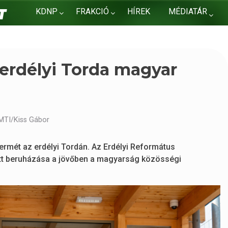
KDNP
FRAKCIÓ
HÍREK
MÉDIATÁR
KAPCSOLAT
 erdélyi Torda magyar
MTI/Kiss Gábor
termét az erdélyi Tordán. Az Erdélyi Református
t beruházása a jövőben a magyarság közösségi