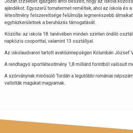
Józan Erzsébet igazgató arról beszélt, hogy az iskola közösség
ajándékot. Egyszerű tornatermet reméltek, ahol az iskola és
létesítmény felszereltsége felülmúlja legmerészebb álmaik
egyházkerületnek a beruházás támogatását.
Közölte: az iskola 18. tanévében minden szinten önálló osztáll
napközis csoporttal, valamint 13 osztállyal.
Az iskolaudvaron tartott avatóünnepségen Kolumbán József 
A rendhagyó sportlétesítmény 1,8 milliárd forintból valósult me
A szórványnak minősülő Tordán a legutóbbi romániai népszáml
vallották magukat magyarnak.