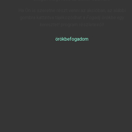
Ha Ön is szeretne részt venni az akcióban, az alábbi
gombra kattintva tájékozódhat a
Fogadj örökbe egy
keresztet!
program részleteiről!
örökbefogadom