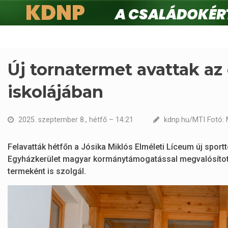
KDNP
A családokért.
Ugrás
a
tartalomra
Új tornatermet avattak az
iskolájában
2025. szeptember 8., hétfő – 14:21
kdnp.hu/MTI Fotó: 
Felavatták hétfőn a Jósika Miklós Elméleti Líceum új sport
Egyházkerület magyar kormánytámogatással megvalósítot
termeként is szolgál.