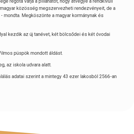
e régóta várja a pillanatot, hogy átvegye a rendkívüli
 a magyar közösség megszervezheti rendezvényeit, de a
at - mondta. Megköszönte a magyar kormánynak és
yal kezdik az új tanévet, két bölcsődei és két óvodai
Vilmos püspök mondott áldást.
g, az iskola udvara alatt.
álás adatai szerint a mintegy 43 ezer lakosból 2566-an