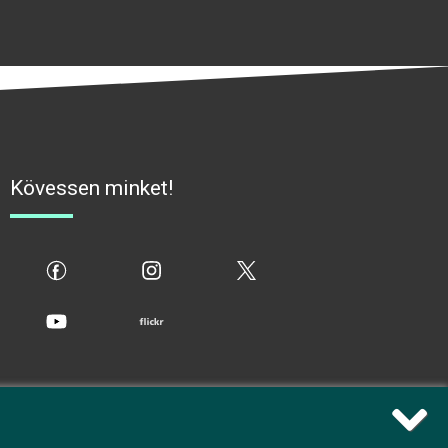
Kövessen minket!
fb
ig
x
yt
flickr