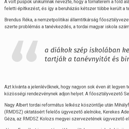
A volt püspök unikumnak nevezte, hogy a tornaterem a föld al
feletti építkezést, és így a beruházás kétszer többe került a t
Brendus Réka, a nemzetpolitikai államtitkárság főosztályvez
szerte problémás a tanévkezdés, a tordai magyar iskola szám
a diákok szép iskolában ke
tartják a tanévnyitót és bi
Azt kívánta a jelenlévőknek, hogy nagyon sok éven át legyen t
közösségi rendezvénynek adjon helyet. A főosztályvezető Sem
Nagy Albert tordai református lelkész köszöntője után Mihál
(RMDSZ) oktatásért felelős ügyvezető alelnöke, Kerekes Adel
Géza, az RMDSZ Kolozs megyei szervezetének ügyvezető eln