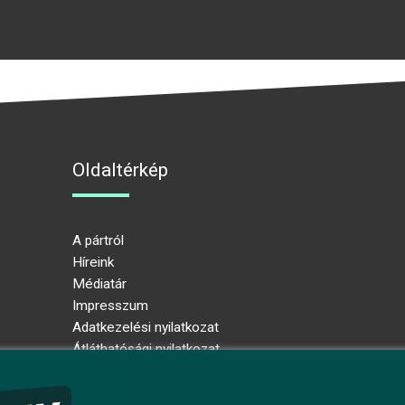
Oldaltérkép
A pártról
Híreink
Médiatár
Impresszum
Adatkezelési nyilatkozat
Átláthatósági nyilatkozat
Ugrás az oldal tetejére