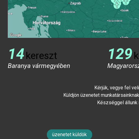
14
129
kereszt
k
Baranya vármegyében
Magyarors
Kérjük, vegye fel ve
Küldjön üzenetet munkatársainknak 
Készséggel állunk
üzenetet küldök