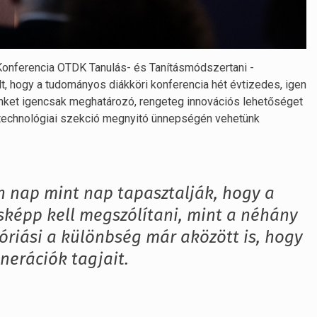
Konferencia OTDK Tanulás- és Tanításmódszertani -
, hogy a tudományos diákköri konferencia hét évtizedes, igen
őnket igencsak meghatározó, rengeteg innovációs lehetőséget
ástechnológiai szekció megnyitó ünnepségén vehetünk
én nap mint nap tapasztalják, hogy a
sképp kell megszólítani, mint a néhány
 óriási a különbség már aközött is, hogy
enerációk tagjait.