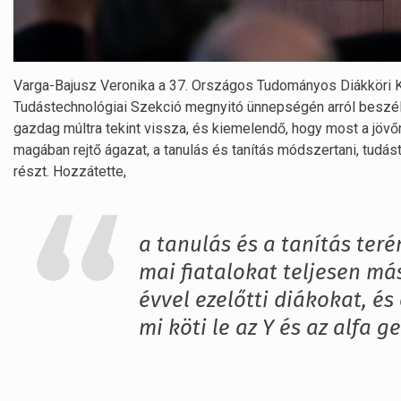
Varga-Bajusz Veronika a 37. Országos Tudományos Diákköri 
Tudástechnológiai Szekció megnyitó ünnepségén arról beszélt
gazdag múltra tekint vissza, és kiemelendő, hogy most a jöv
magában rejtő ágazat, a tanulás és tanítás módszertani, tud
részt. Hozzátette,
a tanulás és a tanítás ter
mai fiatalokat teljesen má
évvel ezelőtti diákokat, és
mi köti le az Y és az alfa g