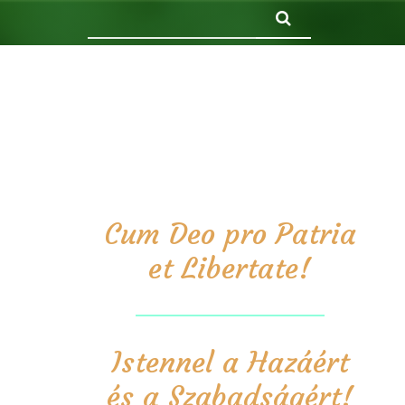
Keresés
Cum Deo pro Patria
et Libertate!
Istennel a Hazáért
és a Szabadságért!