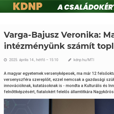
KDNP
A családokért.
Ugrás
a
tartalomra
Varga-Bajusz Veronika: Ma
intézményünk számít top
2025. április 14., hétfő – 15:10
kdnp.hu/MTI
A magyar egyetemek versenyképesek, ma már 12 felsőoktat
versenyszféra szereplőit, ezzel nemcsak a gazdasági szüks
innovációknak, kutatásoknak is - mondta a Kulturális és In
felnőttképzésért, fiatalokért felelős államtitkára Nagykőrö