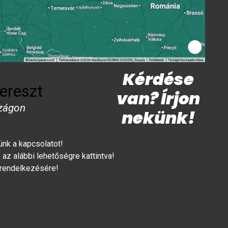
Kérdése
ereszt
van? Írjon
zágon
nekünk!
lünk a kapcsolatot!
az alábbi lehetőségre kattintva!
 rendelkezésére!