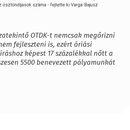
z ösztöndíjasok száma - fejtette ki Varga-Bajusz
szatekintő OTDK-t nemcsak megőrizni
m fejleszteni is, ezért óriási
íráshoz képest 17 százalékkal nőtt a
szesen 5500 benevezett pályamunkát