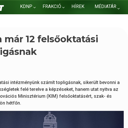
KDNP
FRAKCIÓ
HÍREK
MÉDIATÁR
KAPCSOLAT
 már 12 felsőoktatási
ligásnak
ási intézményünk számít topligásnak, sikerült bevonni a
égletek felé terelve a képzéseket, hanem utat nyitva az
novációs Minisztérium (KIM) felsőoktatásért, szak- és
sön hétfőn.