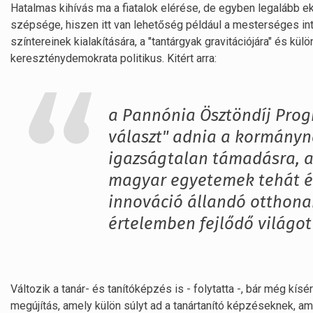
Hatalmas kihívás ma a fiatalok elérése, de egyben legalább ek
szépsége, hiszen itt van lehetőség például a mesterséges int
színtereinek kialakítására, a "tantárgyak gravitációjára" és k
kereszténydemokrata politikus. Kitért arra:
a Pannónia Ösztöndíj Progr
választ" adnia a kormányn
igazságtalan támadásra, a
magyar egyetemek tehát ér
innováció állandó otthona
értelemben fejlődő világot
Változik a tanár- és tanítóképzés is - folytatta -, bár még kís
megújítás, amely külön súlyt ad a tanártanító képzéseknek, am