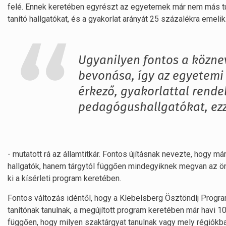
felé. Ennek keretében egyrészt az egyetemek már nem más tu
tanító hallgatókat, és a gyakorlat arányát 25 százalékra emelik
Ugyanilyen fontos a közne
bevonása, így az egyetemi
érkező, gyakorlattal rend
pedagógushallgatókat, ezze
- mutatott rá az államtitkár. Fontos újításnak nevezte, hogy 
hallgatók, hanem tárgytól függően mindegyiknek megvan az önál
ki a kísérleti program keretében.
Fontos változás idéntől, hogy a Klebelsberg Ösztöndíj Progra
tanítónak tanulnak, a megújított program keretében már havi 10
függően, hogy milyen szaktárgyat tanulnak vagy mely régiókba