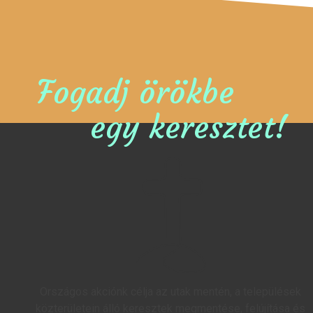
Fogadj örökbe
egy keresztet!
Országos akciónk célja az utak mentén, a települések
közterületein álló keresztek megmentése, felújítása és