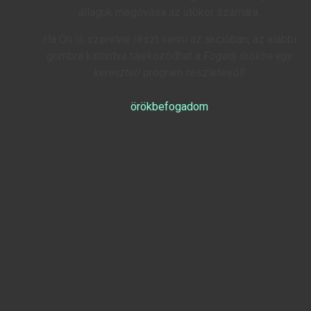
állaguk megóvása az utókor számára.
Ha Ön is szeretne részt venni az akcióban, az alábbi
gombra kattintva tájékozódhat a
Fogadj örökbe egy
keresztet!
program részleteiről!
örökbefogadom