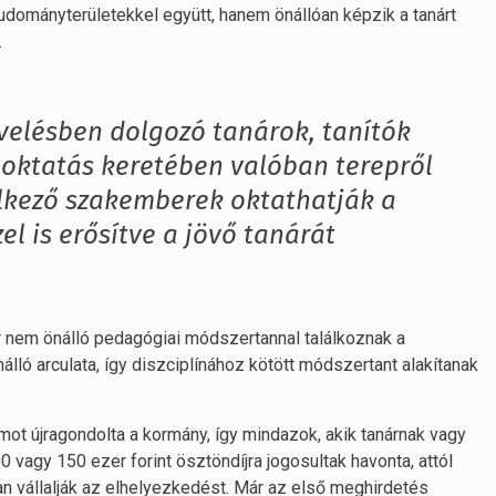
dományterületekkel együtt, hanem önállóan képzik a tanárt
.
velésben dolgozó tanárok, tanítók
 oktatás keretében valóban terepről
elkező szakemberek oktathatják a
l is erősítve a jövő tanárát
már nem önálló pedagógiai módszertannal találkoznak a
ló arculata, így diszciplínához kötött módszertant alakítanak
mot újragondolta a kormány, így mindazok, akik tanárnak vagy
0 vagy 150 ezer forint ösztöndíjra jogosultak havonta, attól
n vállalják az elhelyezkedést. Már az első meghirdetés