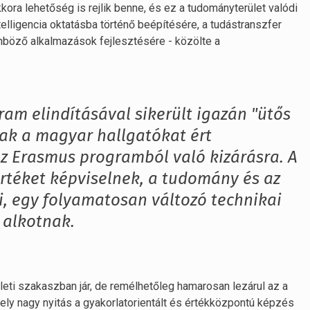
kora lehetőség is rejlik benne, és ez a tudományterület valódi
elligencia oktatásba történő beépítésére, a tudástranszfer
ülönböző alkalmazások fejlesztésére - közölte a
am elindításával sikerült igazán "ütős
ak a magyar hallgatókat ért
z Erasmus programból való kizárásra. A
téket képviselnek, a tudomány és az
i, egy folyamatosan változó technikai
 alkotnak.
érleti szakaszban jár, de remélhetőleg hamarosan lezárul az a
ely nagy nyitás a gyakorlatorientált és értékközpontú képzés