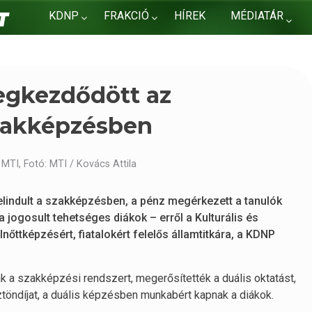
KDNP
FRAKCIÓ
HÍREK
MÉDIATÁR
KAPCSOLAT
egkezdődött az
szakképzésben
MTI, Fotó: MTI / Kovács Attila
 elindult a szakképzésben, a pénz megérkezett a tanulók
 jogosult tehetséges diákok – erről a Kulturális és
nőttképzésért, fiatalokért felelős államtitkára, a KDNP
ák a szakképzési rendszert, megerősítették a duális oktatást,
ztöndíjat, a duális képzésben munkabért kapnak a diákok.