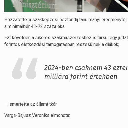
Hozzátette: a szakképzési ösztöndíj tanulmányi eredménytől f
a minimálbér 43-72 százaléka.
Ezt követően a sikeres szakmaszerzéshez is társul egy jutta
forintos életkezdési támogatásban részesülnek a diákok;
2024-ben csaknem 43 ezren
milliárd forint értékben
– ismertette az államtitkár.
Varga-Bajusz Veronika elmondta: