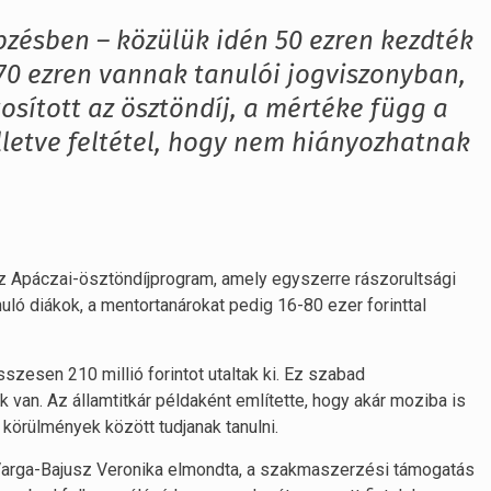
pzésben – közülük idén 50 ezren kezdték
70 ezren vannak tanulói jogviszonyban,
osított az ösztöndíj, a mértéke függ a
lletve feltétel, hogy nem hiányozhatnak
k az Apáczai-ösztöndíjprogram, amely egyszerre rászorultsági
anuló diákok, a mentortanárokat pedig 16-80 ezer forinttal
zesen 210 millió forintot utaltak ki. Ez szabad
k van. Az államtitkár példaként említette, hogy akár moziba is
 körülmények között tudjanak tanulni.
Varga-Bajusz Veronika elmondta, a szakmaszerzési támogatás