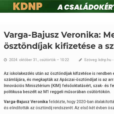
KDNP
A családokért.
Ugrás
a
tartalomra
Varga-Bajusz Veronika: M
ösztöndíjak kifizetése a 
2024. október 31., csütörtök – 10:22
Szöveg: kdnp.hu - 
Az iskolakezdés után az ösztöndíjak kifizetése is rendben
számlájára, és megkapták az Apáczai-ösztöndíjat is az arra
Innovációs Minisztérium (KIM) felsőoktatásért, szak- és fel
politikusa beszélt az M1 reggeli műsorában csütörtökön.
Varga-Bajusz Veronika
felidézte, hogy 2020-ban átalakított
és elindították az ösztöndíj rendszerét. Az első két évben ös