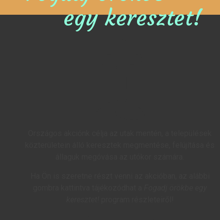
egy keresztet!
Országos akciónk célja az utak mentén, a települések
közterületein álló keresztek megmentése, felújítása és
állaguk megóvása az utókor számára.
Ha Ön is szeretne részt venni az akcióban, az alábbi
gombra kattintva tájékozódhat a
Fogadj örökbe egy
keresztet!
program részleteiről!