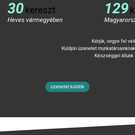
30
129
kereszt
k
Heves vármegyében
Magyarors
Kérjük, vegye fel ve
Küldjön üzenetet munkatársainknak 
Készséggel állunk
üzenetet küldök