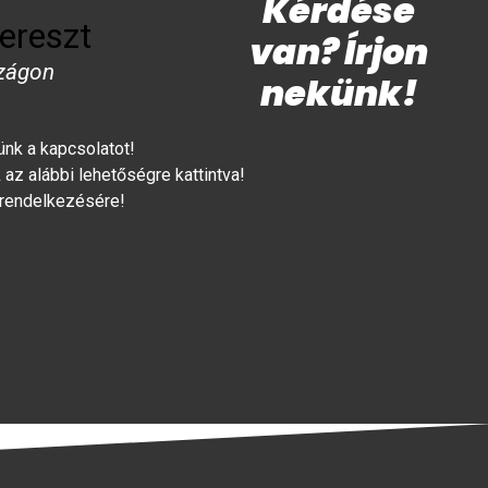
Kérdése
ereszt
van? Írjon
zágon
nekünk!
lünk a kapcsolatot!
az alábbi lehetőségre kattintva!
 rendelkezésére!