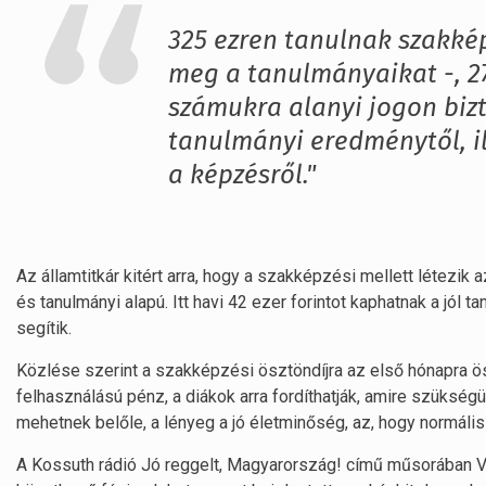
325 ezren tanulnak szakké
meg a tanulmányaikat -, 2
számukra alanyi jogon bizt
tanulmányi eredménytől, i
a képzésről."
Az államtitkár kitért arra, hogy a szakképzési mellett létezi
és tanulmányi alapú. Itt havi 42 ezer forintot kaphatnak a jól t
segítik.
Közlése szerint a szakképzési ösztöndíjra az első hónapra öss
felhasználású pénz, a diákok arra fordíthatják, amire szükségü
mehetnek belőle, a lényeg a jó életminőség, az, hogy normális
A Kossuth rádió Jó reggelt, Magyarország! című műsorában 