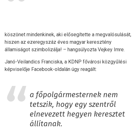
köszönet mindenkinek, aki elősegítette a megvalósulását,
hiszen az ezeregyszáz éves magyar keresztény
államiságot szimbolizálja! – hangsúlyozta Vejkey Imre.
Janó-Veilandics Franciska, a KDNP fővárosi közgyűlési
képviselője Facebook-oldalán úgy reagált:
a főpolgármesternek nem
tetszik, hogy egy szentről
elnevezett hegyen keresztet
állítanak.