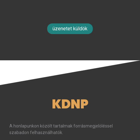
üzenetet küldök
KDNP
A honlapunkon közölt tartalmak forrásmegjelöléssel
szabadon felhasználhatók.