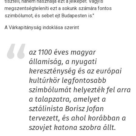
tiszteli, hanem használja ezt a jelképet. Vagyis
megszentségteleníti ezt a sokunk számára fontos
szimbólumot, és sebet ejt Budapesten is.″
A Várkapitányság indoklása szerint
az 1100 éves magyar
államiság, a nyugati
kereszténység és az európai
kultúrkör legfontosabb
szimbólumát helyezték fel arra
a talapzatra, amelyet a
sztálinista Borisz Jofan
tervezett, és ahol korábban a
szovjet katona szobra állt.