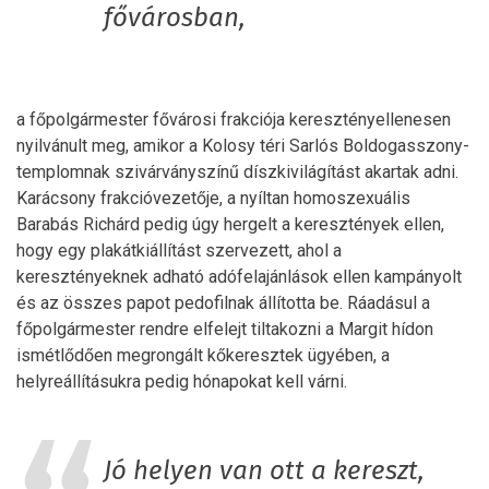
fővárosban,
a főpolgármester fővárosi frakciója keresztényellenesen
nyilvánult meg, amikor a Kolosy téri Sarlós Boldogasszony-
templomnak szivárványszínű díszkivilágítást akartak adni.
Karácsony frakcióvezetője, a nyíltan homoszexuális
Barabás Richárd pedig úgy hergelt a keresztények ellen,
hogy egy plakátkiállítást szervezett, ahol a
keresztényeknek adható adófelajánlások ellen kampányolt
és az összes papot pedofilnak állította be. Ráadásul a
főpolgármester rendre elfelejt tiltakozni a Margit hídon
ismétlődően megrongált kőkeresztek ügyében, a
helyreállításukra pedig hónapokat kell várni.
Jó helyen van ott a kereszt,