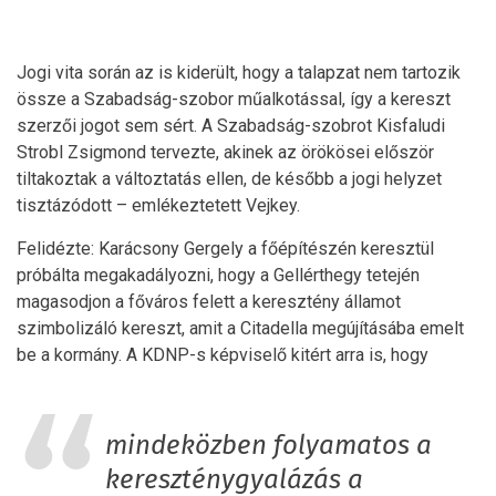
Jogi vita során az is kiderült, hogy a talapzat nem tartozik
össze a Szabadság-szobor műalkotással, így a kereszt
szerzői jogot sem sért. A Szabadság-szobrot Kisfaludi
Strobl Zsigmond tervezte, akinek az örökösei először
tiltakoztak a változtatás ellen, de később a jogi helyzet
tisztázódott – emlékeztetett Vejkey.
Felidézte: Karácsony Gergely a főépítészén keresztül
próbálta megakadályozni, hogy a Gellérthegy tetején
magasodjon a főváros felett a keresztény államot
szimbolizáló kereszt, amit a Citadella megújításába emelt
be a kormány. A KDNP-s képviselő kitért arra is, hogy
mindeközben folyamatos a
kereszténygyalázás a