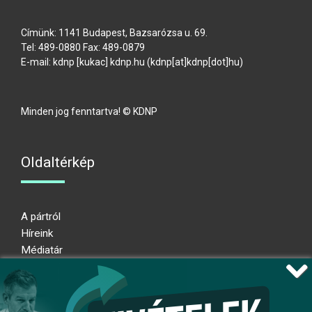
Címünk: 1141 Budapest, Bazsarózsa u. 69.
Tel: 489-0880 Fax: 489-0879
E-mail:
kdnp
[kukac]
kdnp
.
hu
(kdnp[at]kdnp[dot]hu)
Minden jog fenntartva! © KDNP
Oldaltérkép
A pártról
Híreink
Médiatár
Impresszum
Adatkezelési nyilatkozat
Átláthatósági nyilatkozat