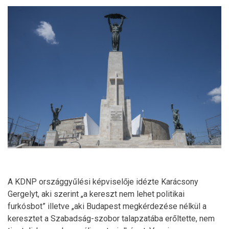
A KDNP országgyűlési képviselője idézte Karácsony
Gergelyt, aki szerint „a kereszt nem lehet politikai
furkósbot” illetve „aki Budapest megkérdezése nélkül a
keresztet a Szabadság-szobor talapzatába erőltette, nem