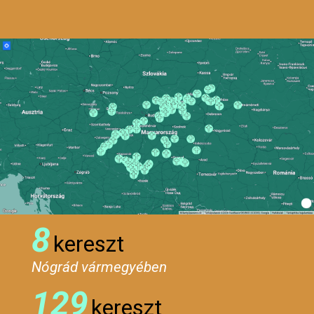
8
kereszt
Nógrád vármegyében
129
kereszt