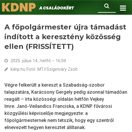
KDNP
Ugrás
Keresés
A családokért.
a
tartalomra
A főpolgármester újra támadást
indított a keresztény közösség
ellen (FRISSÍTETT)
2025. július 14., hétfő – 16:04
kdnp.hu Fotó: MTI/Szigetváry Zsolt
Végre felkerült a kereszt a Szabadság-szobor
talapzatára, Karácsony Gergely pedig azonnal támadóan
reagált – írta közösségi oldalán hétfőn Vejkey
Imre. Janó-Veilandics Franciska, a KDNP fővárosi
közgyűlési képviselője megjegyezte: a
főpolgármesternek nem tetszik, hogy egy szentről
elnevezett hegyen keresztet állítanak.