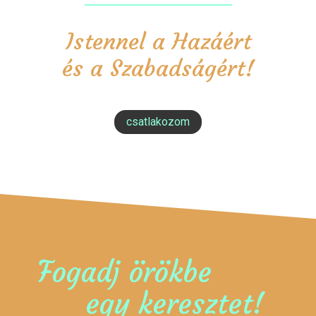
Istennel a Hazáért
és a Szabadságért!
csatlakozom
Fogadj örökbe
egy keresztet!