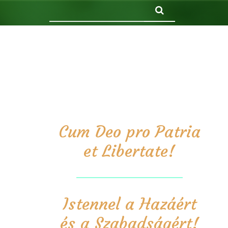
Keresés
Cum Deo pro Patria
et Libertate!
Istennel a Hazáért
és a Szabadságért!