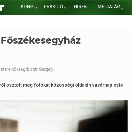
KDNP
FRAKCIÓ
HÍREK
MÉDIATÁR
KAPCSOLAT
y Főszékesegyház
szterelnökség/Botár Gergely
ől osztott meg fotókat közösségi oldalán vasárnap este