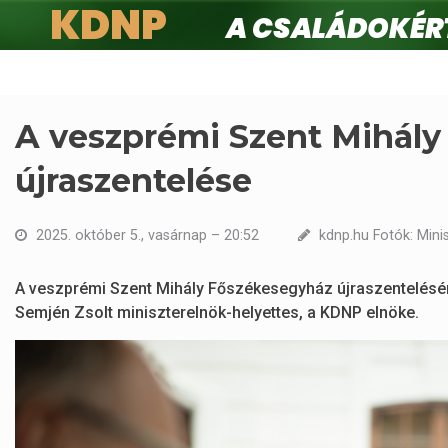
KDNP
A családokért.
Ugrás
a
tartalomra
A veszprémi Szent Mihál
újraszentelése
2025. október 5., vasárnap – 20:52
kdnp.hu Fotók: Mini
A veszprémi Szent Mihály Főszékesegyház újraszentelésér
Semjén Zsolt miniszterelnök-helyettes, a KDNP elnöke.