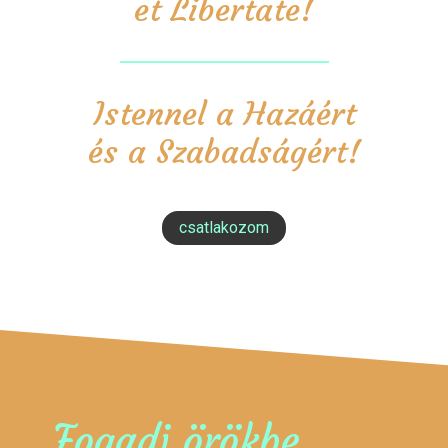
et Libertate!
Istennel a Hazáért
és a Szabadságért!
csatlakozom
Fogadj örökbe