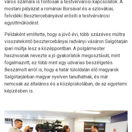
város számára is fontosak a testvérvárosi kapcsolatok. A
mostani pályázat a romániai Borsával és a szlovákiai,
felvidéki Besztercebányával erősíti a testvérvárosi
együttműködést.
Példaként említette, hogy a jövő évi, több százéves múltra
visszatekintő besztercebányai radványi vásáron Salgótarján
ipari múltja lesz a középpontban. A polgármester
hasznosnak nevezte a jó gyakorlatok megosztását, mint
fogalmazott, ez több mint egy udvarias beszélgetés.
Beszámolt arról is, hogy a határ túloldalán élő magyarok
Salgótarjánban magyar nyelven tanulhatnak, és már
nemcsak az általános és a középiskolában, de az egyetemi
képzésben is.