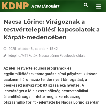
KDNP
Ugrás
Keresés
A családokért.
a
tartalomra
Nacsa Lőrinc: Virágoznak a
testvértelepülési kapcsolatok a
Kárpát-medencében
2025. október 8., szerda – 15:42
kdnp.hu/MTI Fotók: Nacsa Lőrinc Facebook-oldala
Az idei Testvértelepülési programok és
együttműködések támogatása című pályázati kiíráson
csaknem háromszáz tender nyert támogatást, a
beérkezett pályázatok 83 százaléka nyertes. A
lehetőséget a Miniszterelnökség nemzetpolitikai
államtitkársága hirdette meg, a keretösszeg
ötszázmillió forint - jelentette be Nacsa Lőrinc szerdán