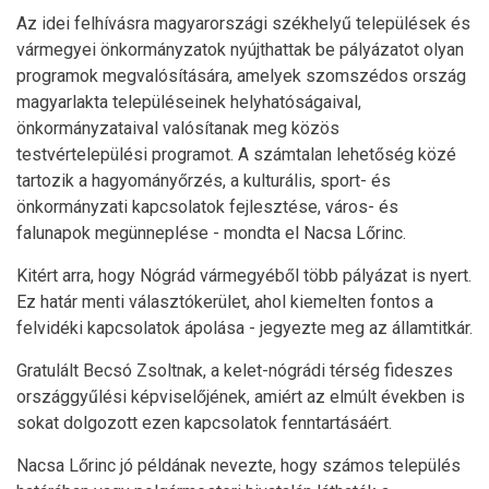
Az idei felhívásra magyarországi székhelyű települések és
vármegyei önkormányzatok nyújthattak be pályázatot olyan
programok megvalósítására, amelyek szomszédos ország
magyarlakta településeinek helyhatóságaival,
önkormányzataival valósítanak meg közös
testvértelepülési programot. A számtalan lehetőség közé
tartozik a hagyományőrzés, a kulturális, sport- és
önkormányzati kapcsolatok fejlesztése, város- és
falunapok megünneplése - mondta el Nacsa Lőrinc.
Kitért arra, hogy Nógrád vármegyéből több pályázat is nyert.
Ez határ menti választókerület, ahol kiemelten fontos a
felvidéki kapcsolatok ápolása - jegyezte meg az államtitkár.
Gratulált Becsó Zsoltnak, a kelet-nógrádi térség fideszes
országgyűlési képviselőjének, amiért az elmúlt években is
sokat dolgozott ezen kapcsolatok fenntartásáért.
Nacsa Lőrinc jó példának nevezte, hogy számos település