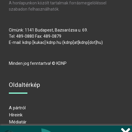
A honlapunkon közölt tartalmak forrásmegjelöléssel
szabadon felhasználhatók.
Címünk: 1141 Budapest, Bazsarózsa u. 69.
Tel: 489-0880 Fax: 489-0879
E-mail:
kdnp
[kukac]
kdnp
.
hu
(kdnp[at]kdnp[dot]hu)
Minden jog fenntartva! © KDNP
Oldaltérkép
A pártról
Híreink
Médiatár
Impresszum