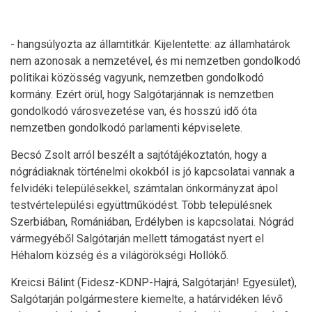
- hangsúlyozta az államtitkár. Kijelentette: az államhatárok
nem azonosak a nemzetével, és mi nemzetben gondolkodó
politikai közösség vagyunk, nemzetben gondolkodó
kormány. Ezért örül, hogy Salgótarjánnak is nemzetben
gondolkodó városvezetése van, és hosszú idő óta
nemzetben gondolkodó parlamenti képviselete.
Becsó Zsolt arról beszélt a sajtótájékoztatón, hogy a
nógrádiaknak történelmi okokból is jó kapcsolatai vannak a
felvidéki településekkel, számtalan önkormányzat ápol
testvértelepülési együttműködést. Több településnek
Szerbiában, Romániában, Erdélyben is kapcsolatai. Nógrád
vármegyéből Salgótarján mellett támogatást nyert el
Héhalom község és a világörökségi Hollókő.
Kreicsi Bálint (Fidesz-KDNP-Hajrá, Salgótarján! Egyesület),
Salgótarján polgármestere kiemelte, a határvidéken lévő