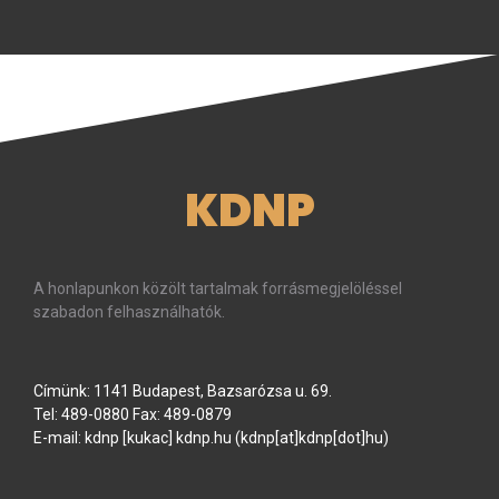
KDNP
A honlapunkon közölt tartalmak forrásmegjelöléssel
szabadon felhasználhatók.
Címünk: 1141 Budapest, Bazsarózsa u. 69.
Tel: 489-0880 Fax: 489-0879
E-mail:
kdnp
[kukac]
kdnp
.
hu
(kdnp[at]kdnp[dot]hu)