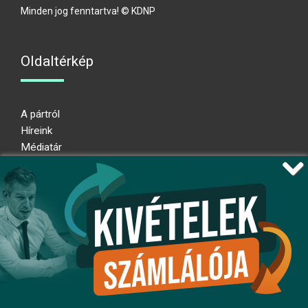
Minden jog fenntartva! © KDNP
Oldaltérkép
A pártról
Híreink
Médiatár
Impresszum
Adatkezelési nyilatkozat
Átláthatósági nyilatkozat
Ugrás az oldal tetejére
Kövessen minket!