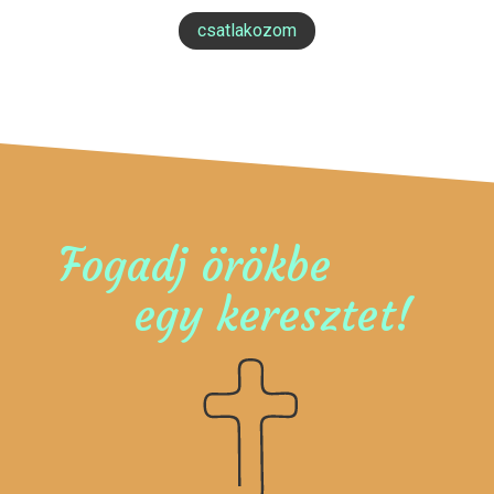
csatlakozom
Fogadj örökbe
egy keresztet!