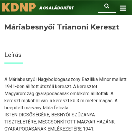
KDNP
Ugrás
Keresés
A családokért.
a
tartalomra
Máriabesnyői Trianoni Kereszt
Leírás
A Máriabesnyői Nagyboldogasszony Bazilika Minor mellett
1941-ben állított útszéli kereszt. A keresztet
Magyarország gyarapodásának emlékére állították. A
kereszt műkőből van, a kereszt kb 3 m méter magas. A
beépített márvány tábla felirata:
ISTEN DICSŐSÉGÉRE, BESNYŐI SZŰZANYA
TISZTELETÉRE, MEGCSONKÍTOTT MAGYAR HAZÁNK
GYARAPODÁSÁNAK EMLÉKEZETÉRE 1941.