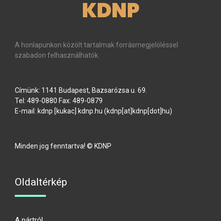
KDNP
A honlapunkon közölt tartalmak forrásmegjelöléssel
szabadon felhasználhatók.
Címünk: 1141 Budapest, Bazsarózsa u. 69.
Tel: 489-0880 Fax: 489-0879
E-mail:
kdnp
[kukac]
kdnp
.
hu
(kdnp[at]kdnp[dot]hu)
Minden jog fenntartva! © KDNP
Oldaltérkép
A pártról