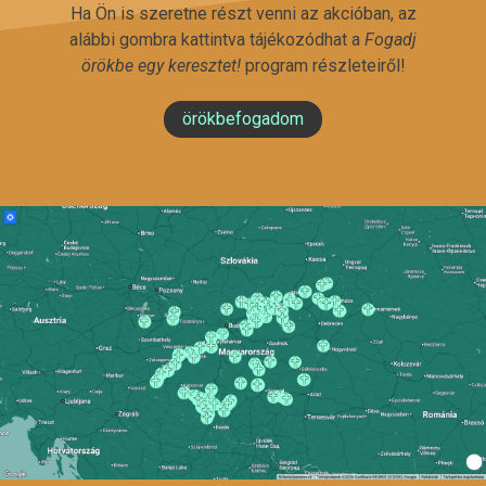
Ha Ön is szeretne részt venni az akcióban, az
alábbi gombra kattintva tájékozódhat a
Fogadj
örökbe egy keresztet!
program részleteiről!
örökbefogadom