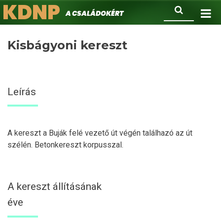
KDNP
Ugrás
Keresés
A családokért.
a
tartalomra
Kisbágyoni kereszt
Leírás
A kereszt a Buják felé vezető út végén találhazó az út
szélén. Betonkereszt korpusszal.
A kereszt állításának
éve